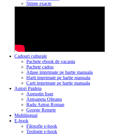
Stiinte exacte
Cadouri culturale
Pachete ebook de vacanta
Pachete cadou
Atlase imprimate pe hartie manuala
Harti imprimate pe hartie manuala
Carti imprimate pe hartie manuala
Autori Paideia
Augustin Ioan
Antoaneta Olteanu
Radu Anton Roman
George Remete
Multilingual
E-book
Filosofie e-book
Teologie e-book