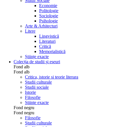
Studii Sociale
Economie
Politologie
Sociologie
Psihologie
Arte & Arhitecturi
Litere
Lingvistică
Literaturi
Critică
Memorialistică
Științe exacte
Colecția de studii și eseuri
Fond alb
Fond alb
Critica, istorie si teorie literara
Studii culturale
Studii sociale
Istorie
Filosofie
Stiinte exacte
Fond negru
Fond negru
Filosofie
Studii culturale