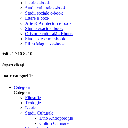
Istorie e-book
Studii culturale e-book
Studii sociale e-book
Litere e-book
Arte & Arhitecturi e-book
Stiinte exacte e-book
O istorie culturală - Ebook
Studii si eseuri e-book
Libra Magna - e-book
+4021.316.8210
Suport clienți
toate categoriile
Categorii
Categorii
Filosofie
Teologie
Istorie
Studii Culturale
Etno Antropologie
Culturi Culinare