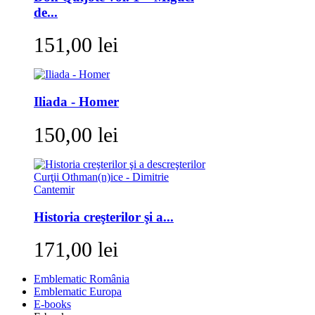
de...
151,00 lei
Iliada - Homer
150,00 lei
Historia creşterilor şi a...
171,00 lei
Emblematic România
Emblematic Europa
E-books