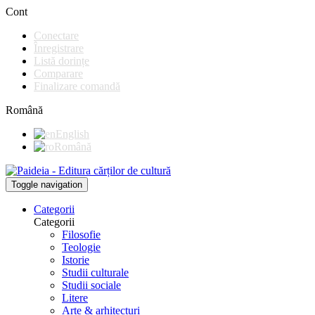
Cont
Conectare
Înregistrare
Listă dorințe
Comparare
Finalizare comandă
Română
English
Română
Toggle navigation
Categorii
Categorii
Filosofie
Teologie
Istorie
Studii culturale
Studii sociale
Litere
Arte & arhitecturi