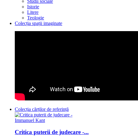
Studii sociale
Istorie
Litere
Teologie
Colecția spații imaginate
Colecția cărților de referință
Critica puterii de judecare -...