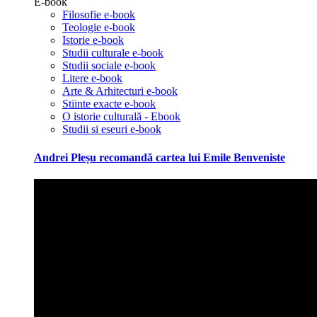
E-book
Filosofie e-book
Teologie e-book
Istorie e-book
Studii culturale e-book
Studii sociale e-book
Litere e-book
Arte & Arhitecturi e-book
Stiinte exacte e-book
O istorie culturală - Ebook
Studii si eseuri e-book
Andrei Pleșu recomandă cartea lui Emile Benveniste