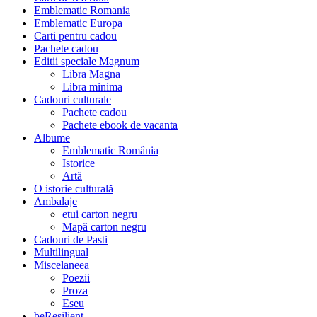
Emblematic Romania
Emblematic Europa
Carti pentru cadou
Pachete cadou
Editii speciale Magnum
Libra Magna
Libra minima
Cadouri culturale
Pachete cadou
Pachete ebook de vacanta
Albume
Emblematic România
Istorice
Artă
O istorie culturală
Ambalaje
etui carton negru
Mapă carton negru
Cadouri de Pasti
Multilingual
Miscelaneea
Poezii
Proza
Eseu
beResilient