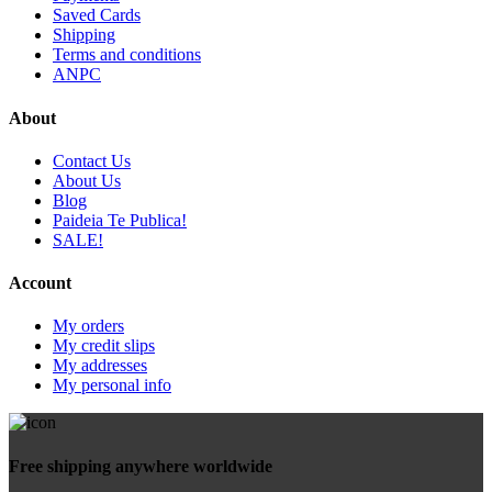
Saved Cards
Shipping
Terms and conditions
ANPC
About
Contact Us
About Us
Blog
Paideia Te Publica!
SALE!
Account
My orders
My credit slips
My addresses
My personal info
Free shipping anywhere worldwide