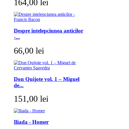
164,00 lei
Despre intelepciunea anticilor
-...
66,00 lei
Don Quijote vol. 1 – Miguel
de...
151,00 lei
Iliada - Homer