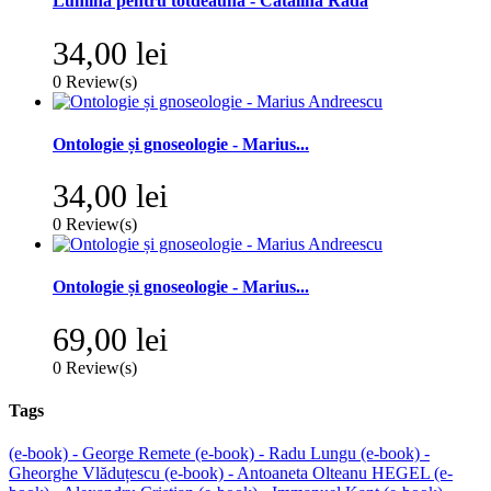
Lumina pentru totdeauna - Cătălina Rada
34,00 lei
0
Review(s)
Ontologie și gnoseologie - Marius...
34,00 lei
0
Review(s)
Ontologie și gnoseologie - Marius...
69,00 lei
0
Review(s)
Tags
(e-book) - George Remete
(e-book) - Radu Lungu
(e-book) -
Gheorghe Vlăduțescu
(e-book) - Antoaneta Olteanu
HEGEL
(e-