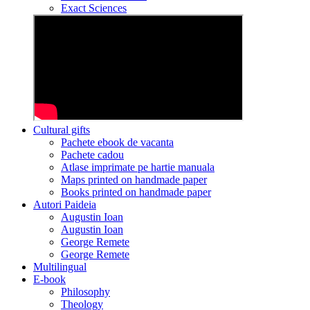
Exact Sciences
Cultural gifts
Pachete ebook de vacanta
Pachete cadou
Atlase imprimate pe hartie manuala
Maps printed on handmade paper
Books printed on handmade paper
Autori Paideia
Augustin Ioan
Augustin Ioan
George Remete
George Remete
Multilingual
E-book
Philosophy
Theology