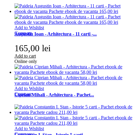
Add to Wishlist
Compare
Augustin Ioan - Arhitectura - 11 carti -...
165,00 lei
Add to cart
Online only
Add to Wishlist
Compare
Ciprian Mihali - Arhitectura - Pachet...
Add to Wishlist
Compare
Constantin I. Stan - Istorie 5 carti -...