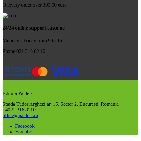
Onevery order over 300.00 euro
24/24 online support custome
Monday - Friday from 9 to 16
Phone 021 316 82 10
Editura Paideia
Strada Tudor Arghezi nr. 15, Sector 2, Bucuresti, Romania
+4021.316.8210
office@paideia.ro
Facebook
Youtube