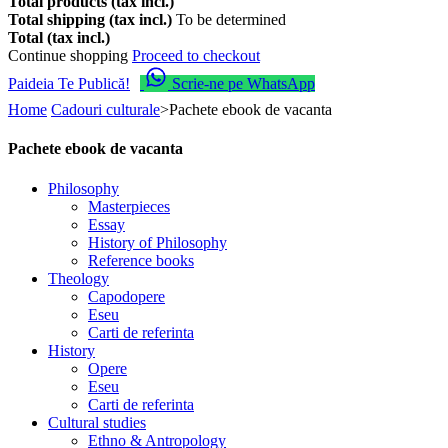
Total products (tax incl.)
Total shipping (tax incl.)
To be determined
Total (tax incl.)
Continue shopping
Proceed to checkout
Paideia Te Publică!
Scrie-ne pe WhatsApp
Home
Cadouri culturale
>
Pachete ebook de vacanta
Pachete ebook de vacanta
Philosophy
Masterpieces
Essay
History of Philosophy
Reference books
Theology
Capodopere
Eseu
Carti de referinta
History
Opere
Eseu
Carti de referinta
Cultural studies
Ethno & Antropology