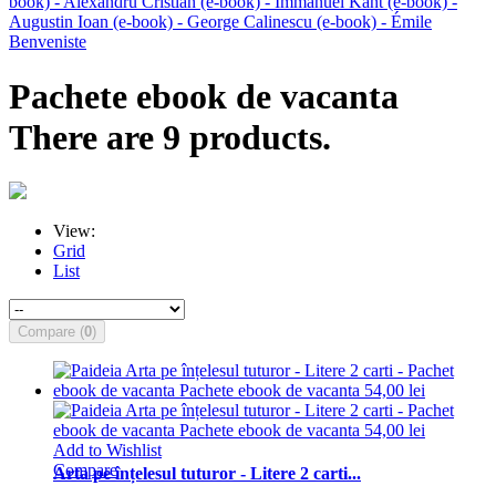
book) - Alexandru Cristian
(e-book) - Immanuel Kant
(e-book) -
Augustin Ioan
(e-book) - George Calinescu
(e-book) - Émile
Benveniste
Pachete ebook de vacanta
There are 9 products.
View:
Grid
List
Compare (
0
)
Add to Wishlist
Compare
Arta pe înțelesul tuturor - Litere 2 carti...