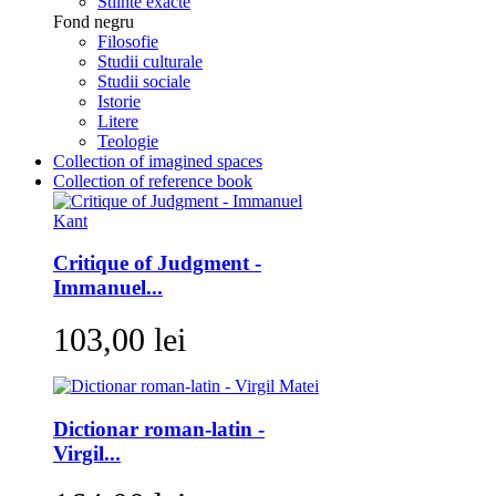
Stiinte exacte
Fond negru
Filosofie
Studii culturale
Studii sociale
Istorie
Litere
Teologie
Collection of imagined spaces
Collection of reference book
Critique of Judgment -
Immanuel...
103,00 lei
Dictionar roman-latin -
Virgil...