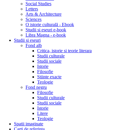
Social Studies
Letters
Arts & Architecture
Sciences
O istorie culturală - Ebook
Studii si eseuri e-book
Libra Magna - e-book
Studii si eseuri
Fond alb
Critica, istorie si teorie literara
Studii culturale
Studii sociale
Istorie
Filosofie
Stiinte exacte
Teologie
Fond negru
Filosofie
Studii culturale
Studii sociale
Istorie
Litere
Teologie
Spatii imaginate
Carti de referinta