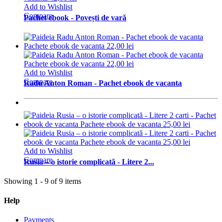
Add to Wishlist
Compare
Pachet ebook - Povești de vară
Add to Wishlist
Compare
Radu Anton Roman - Pachet ebook de vacanta
Add to Wishlist
Compare
Rusia – o istorie complicată - Litere 2...
Showing 1 - 9 of 9 items
Help
Payments