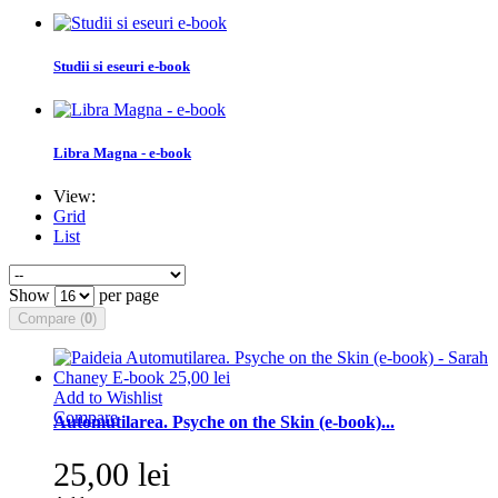
Studii si eseuri e-book
Libra Magna - e-book
View:
Grid
List
Show
per page
Compare (
0
)
Add to Wishlist
Compare
Automutilarea. Psyche on the Skin (e-book)...
25,00 lei