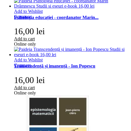
Add to Wishlist
Compare
Psihologia educației - coordanator Marin...
16,00 lei
Add to cart
Online only
Add to Wishlist
Compare
Transcendență și imanență - Ion Popescu
16,00 lei
Add to cart
Online only