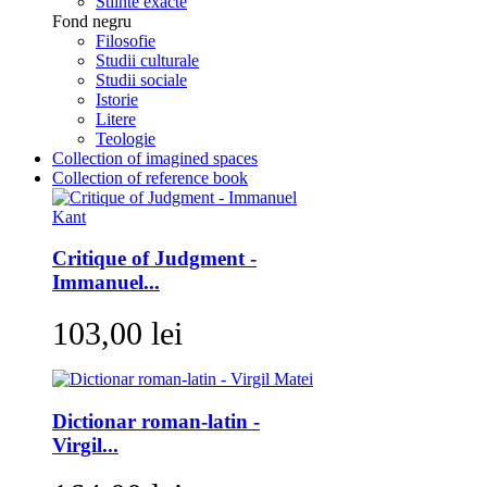
Stiinte exacte
Fond negru
Filosofie
Studii culturale
Studii sociale
Istorie
Litere
Teologie
Collection of imagined spaces
Collection of reference book
Critique of Judgment -
Immanuel...
103,00 lei
Dictionar roman-latin -
Virgil...