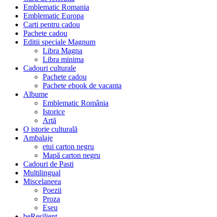
Emblematic Romania
Emblematic Europa
Carti pentru cadou
Pachete cadou
Editii speciale Magnum
Libra Magna
Libra minima
Cadouri culturale
Pachete cadou
Pachete ebook de vacanta
Albume
Emblematic România
Istorice
Artă
O istorie culturală
Ambalaje
etui carton negru
Mapă carton negru
Cadouri de Pasti
Multilingual
Miscelaneea
Poezii
Proza
Eseu
beResilient