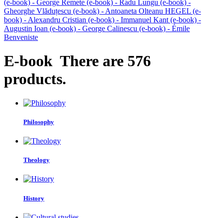
(e-book) - George Remete
(e-book) - Radu Lungu
(e-book) -
Gheorghe Vlăduțescu
(e-book) - Antoaneta Olteanu
HEGEL
(e-
book) - Alexandru Cristian
(e-book) - Immanuel Kant
(e-book) -
Augustin Ioan
(e-book) - George Calinescu
(e-book) - Émile
Benveniste
E-book
There are 576
products.
Philosophy
Theology
History