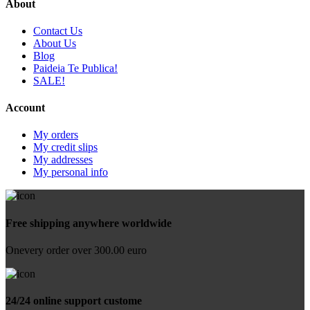
About
Contact Us
About Us
Blog
Paideia Te Publica!
SALE!
Account
My orders
My credit slips
My addresses
My personal info
Free shipping anywhere worldwide
Onevery order over 300.00 euro
24/24 online support custome