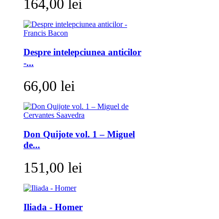
164,00 lei
Despre intelepciunea anticilor
-...
66,00 lei
Don Quijote vol. 1 – Miguel
de...
151,00 lei
Iliada - Homer