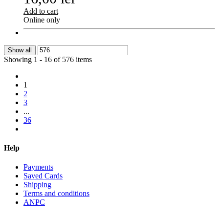
Add to cart
Online only
Show all
Showing 1 - 16 of 576 items
1
2
3
...
36
Help
Payments
Saved Cards
Shipping
Terms and conditions
ANPC