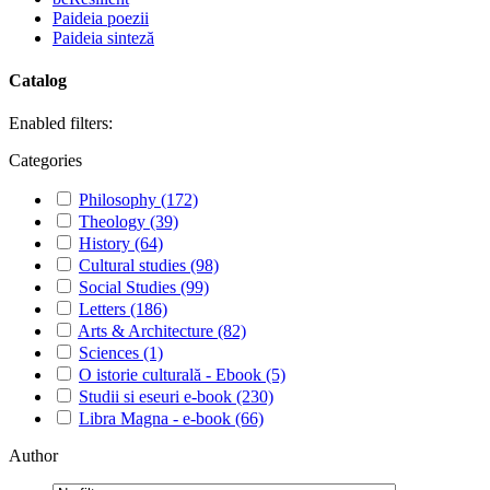
Paideia poezii
Paideia sinteză
Catalog
Enabled filters:
Categories
Philosophy
(172)
Theology
(39)
History
(64)
Cultural studies
(98)
Social Studies
(99)
Letters
(186)
Arts & Architecture
(82)
Sciences
(1)
O istorie culturală - Ebook
(5)
Studii si eseuri e-book
(230)
Libra Magna - e-book
(66)
Author