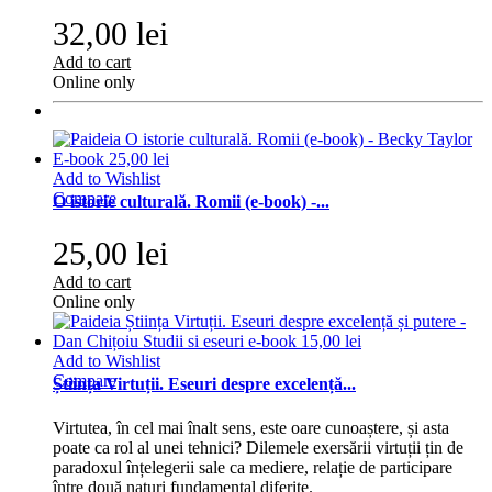
32,00 lei
Add to cart
Online only
Add to Wishlist
Compare
O istorie culturală. Romii (e-book) -...
25,00 lei
Add to cart
Online only
Add to Wishlist
Compare
Știința Virtuții. Eseuri despre excelență...
Virtutea, în cel mai înalt sens, este oare cunoaștere, și asta
poate ca rol al unei tehnici? Dilemele exersării virtuții țin de
paradoxul înțelegerii sale ca mediere, relație de participare
între două naturi fundamental diferite.