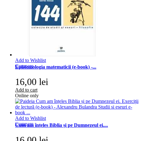
Add to Wishlist
Compare
Epistemologia matematicii (e-book) -...
16,00 lei
Add to cart
Online only
Add to Wishlist
Compare
Cum am înțeles Biblia și pe Dumnezeul ei....
16,00 lei