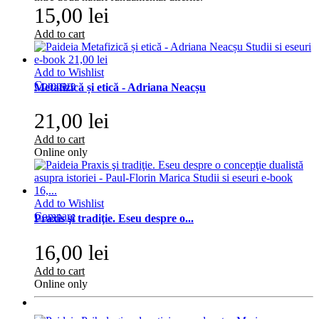
15,00 lei
Add to cart
Add to Wishlist
Compare
Metafizică și etică - Adriana Neacșu
21,00 lei
Add to cart
Online only
Add to Wishlist
Compare
Praxis şi tradiţie. Eseu despre o...
16,00 lei
Add to cart
Online only