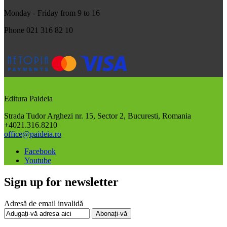
Monday - Friday from 9 to 16
Phone 021 316 82 10
Editura Paideia
Strada Tudor Arghezi nr. 15, Sector 2, Bucuresti, Romania
+4021.316.8210
office@paideia.ro
Facebook
Youtube
Sign up for newsletter
Adresă de email invalidă
Abonați-vă