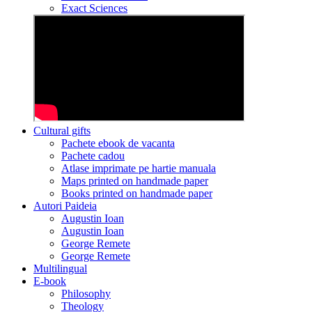
Exact Sciences
Cultural gifts
Pachete ebook de vacanta
Pachete cadou
Atlase imprimate pe hartie manuala
Maps printed on handmade paper
Books printed on handmade paper
Autori Paideia
Augustin Ioan
Augustin Ioan
George Remete
George Remete
Multilingual
E-book
Philosophy
Theology