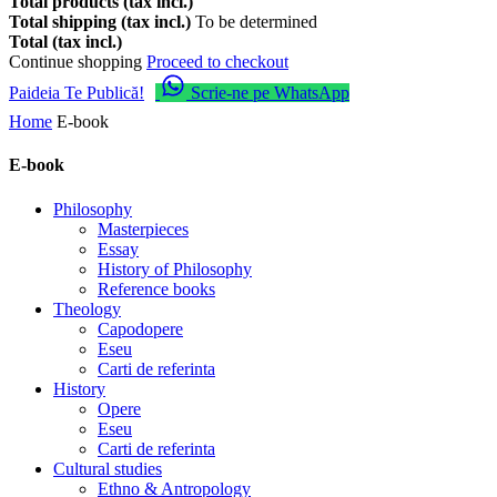
Total products (tax incl.)
Total shipping (tax incl.)
To be determined
Total (tax incl.)
Continue shopping
Proceed to checkout
Paideia Te Publică!
Scrie-ne pe WhatsApp
Home
E-book
E-book
Philosophy
Masterpieces
Essay
History of Philosophy
Reference books
Theology
Capodopere
Eseu
Carti de referinta
History
Opere
Eseu
Carti de referinta
Cultural studies
Ethno & Antropology