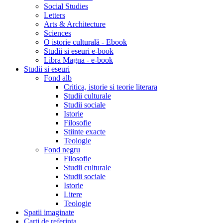
Social Studies
Letters
Arts & Architecture
Sciences
O istorie culturală - Ebook
Studii si eseuri e-book
Libra Magna - e-book
Studii si eseuri
Fond alb
Critica, istorie si teorie literara
Studii culturale
Studii sociale
Istorie
Filosofie
Stiinte exacte
Teologie
Fond negru
Filosofie
Studii culturale
Studii sociale
Istorie
Litere
Teologie
Spatii imaginate
Carti de referinta