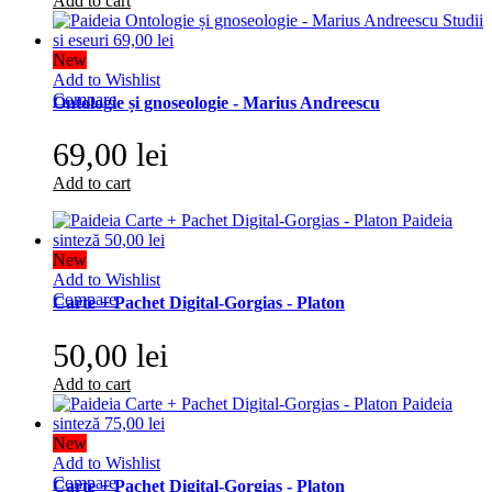
Add to cart
New
Add to Wishlist
Compare
Ontologie și gnoseologie - Marius Andreescu
69,00 lei
Add to cart
New
Add to Wishlist
Compare
Carte + Pachet Digital-Gorgias - Platon
50,00 lei
Add to cart
New
Add to Wishlist
Compare
Carte + Pachet Digital-Gorgias - Platon