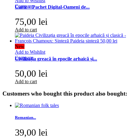
Add to Wishlist
Compare
Carte + Pachet Digital-Oameni de...
75,00 lei
Add to cart
New
Add to Wishlist
Compare
Civilizația greacă în epocile arhaică și...
50,00 lei
Add to cart
Customers who bought this product also bought:
Romanian...
39,00 lei