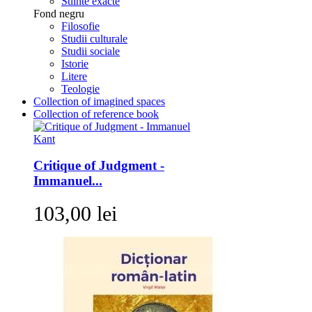
Stiinte exacte
Fond negru
Filosofie
Studii culturale
Studii sociale
Istorie
Litere
Teologie
Collection of imagined spaces
Collection of reference book
Critique of Judgment -
Immanuel...
103,00 lei