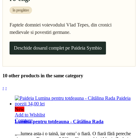
în pregătire
Faptele domniei voievodului Vlad Tepes, din cronici
medievale si povestiri germane.
Deschide dosarul complet pe Paideia Symbio
10 other products in the same category
‹
›
New
Add to Wishlist
Compare
Lumina pentru totdeauna - Cătălina Rada
„...lumea asta-i o taină, iar omu’ o fiară. O fiară fără pereche