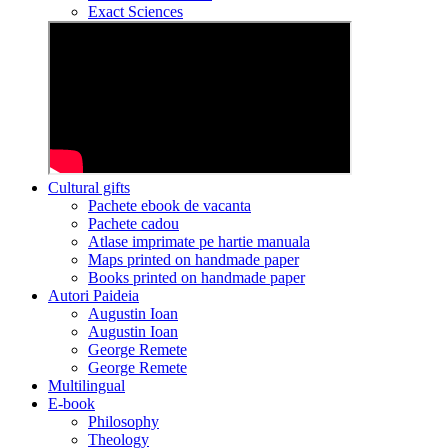
Exact Sciences
Cultural gifts
Pachete ebook de vacanta
Pachete cadou
Atlase imprimate pe hartie manuala
Maps printed on handmade paper
Books printed on handmade paper
Autori Paideia
Augustin Ioan
Augustin Ioan
George Remete
George Remete
Multilingual
E-book
Philosophy
Theology