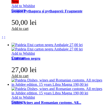
New
Add to Wishlist
Compare
Despre Pythagora şi pythagorei: Fragmente
50,00 lei
Add to cart
‹
›
Add to Wishlist
Compare
Etui carton negru
27,00 lei
Add to cart
Add to Wishlist
Compare
Dishes, wines and Romanian customs. All...