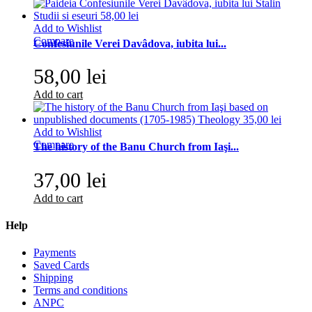
Add to Wishlist
Compare
Confesiunile Verei Davâdova, iubita lui...
58,00 lei
Add to cart
Add to Wishlist
Compare
The history of the Banu Church from Iaşi...
37,00 lei
Add to cart
Help
Payments
Saved Cards
Shipping
Terms and conditions
ANPC