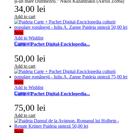
și-un mare Dumnezeu.” Nikos Kazantzakis (Alexis Zorba)
34,00 lei
Add to cart
New
Add to Wishlist
Compare
Carte + Pachet Digital-Enciclopedia...
50,00 lei
Add to cart
New
Add to Wishlist
Compare
Carte + Pachet Digital-Enciclopedia...
75,00 lei
Add to cart
New