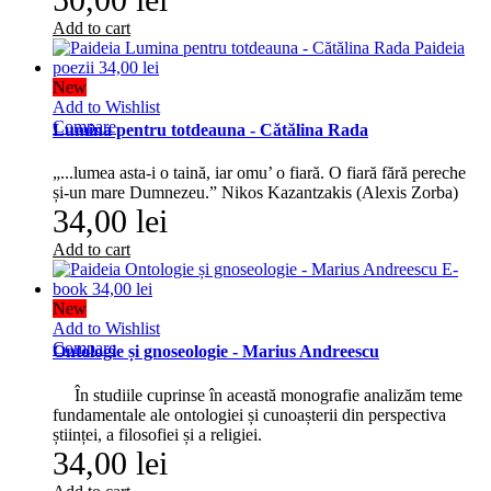
Add to cart
New
Add to Wishlist
Compare
Lumina pentru totdeauna - Cătălina Rada
„...lumea asta-i o taină, iar omu’ o fiară. O fiară fără pereche
și-un mare Dumnezeu.” Nikos Kazantzakis (Alexis Zorba)
34,00 lei
Add to cart
New
Add to Wishlist
Compare
Ontologie și gnoseologie - Marius Andreescu
În studiile cuprinse în această monografie analizăm teme
fundamentale ale ontologiei și cunoașterii din perspectiva
științei, a filosofiei și a religiei.
34,00 lei