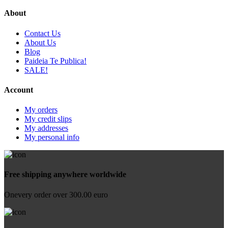
About
Contact Us
About Us
Blog
Paideia Te Publica!
SALE!
Account
My orders
My credit slips
My addresses
My personal info
Free shipping anywhere worldwide
Onevery order over 300.00 euro