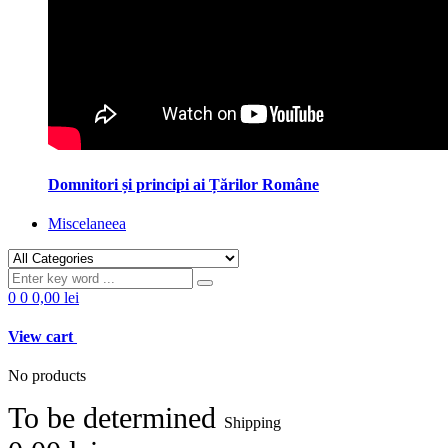
Domnitori și principi ai Țărilor Române
Miscelaneea
0
0
0,00 lei
View cart
No products
To be determined
Shipping