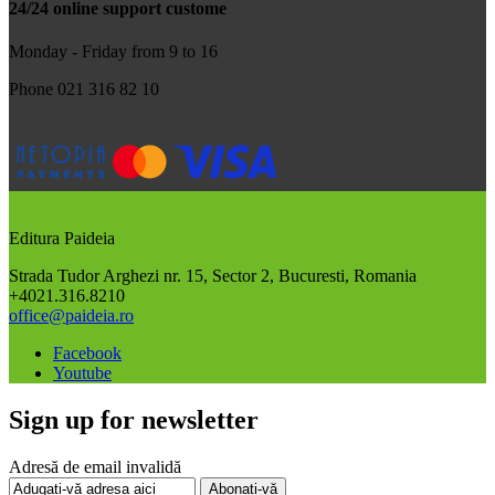
24/24 online support custome
Monday - Friday from 9 to 16
Phone 021 316 82 10
Editura Paideia
Strada Tudor Arghezi nr. 15, Sector 2, Bucuresti, Romania
+4021.316.8210
office@paideia.ro
Facebook
Youtube
Sign up for newsletter
Adresă de email invalidă
Abonați-vă