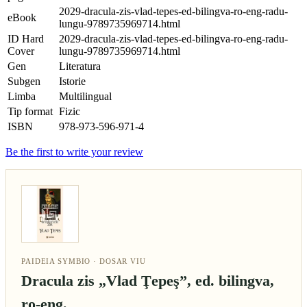
2029-dracula-zis-vlad-tepes-ed-bilingva-ro-eng-radu-
eBook
lungu-9789735969714.html
ID Hard
2029-dracula-zis-vlad-tepes-ed-bilingva-ro-eng-radu-
Cover
lungu-9789735969714.html
Gen
Literatura
Subgen
Istorie
Limba
Multilingual
Tip format
Fizic
ISBN
978-973-596-971-4
Be the first to write your review
PAIDEIA SYMBIO · DOSAR VIU
Dracula zis „Vlad Ţepeş”, ed. bilingva,
ro-eng.