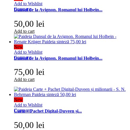
Add to Wishlist
Compare
Dansul de la Avignon. Romanul lui Holbein...
50,00 lei
Add to cart
New
Add to Wishlist
Compare
Dansul de la Avignon. Romanul lui Holbein...
75,00 lei
Add to cart
New
Add to Wishlist
Compare
Carte + Pachet Digital-Duveen și...
50,00 lei