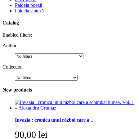
Paideia poezii
Paideia sinteză
Catalog
Enabled filters:
Author
Collection
New products
Invazia : cronica unui război care a...
90,00 lei