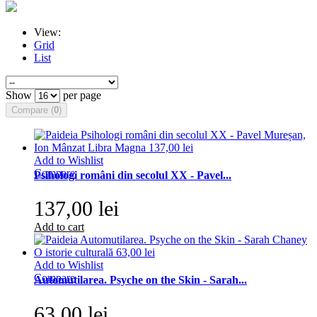
View:
Grid
List
Show
per page
Compare (
0
)
Add to Wishlist
Compare
Psihologi români din secolul XX - Pavel...
137,00 lei
Add to cart
Add to Wishlist
Compare
Automutilarea. Psyche on the Skin - Sarah...
63,00 lei