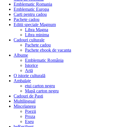
Emblematic Romania
Emblematic Europa
Carti pentru cadou
Pachete cadou
Editii speciale Magnum
Libra Magna
Libra minima
Cadouri culturale
Pachete cadou
Pachete ebook de vacanta
Albume
Emblematic România
Istorice
Artă
O istorie culturală
Ambalaje
etui carton negru
Mapă carton negru
Cadouri de Pasti
Multilingual
Miscelaneea
Poezii
Proza
Eseu
beResilient