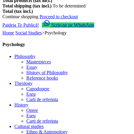
Total products (tax incl.)
Total shipping (tax incl.)
To be determined
Total (tax incl.)
Continue shopping
Proceed to checkout
Paideia Te Publică!
Scrie-ne pe WhatsApp
Home
Social Studies
>
Psychology
Psychology
Philosophy
Masterpieces
Essay
History of Philosophy
Reference books
Theology
Capodopere
Eseu
Carti de referinta
History
Opere
Eseu
Carti de referinta
Cultural studies
Ethno & Antropology