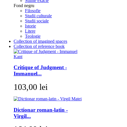
Stiinte exacte
Fond negru
Filosofie
Studii culturale
Studii sociale
Istorie
Litere
Teologie
Collection of imagined spaces
Collection of reference book
Critique of Judgment -
Immanuel...
103,00 lei
Dictionar roman-latin -
Virgil...