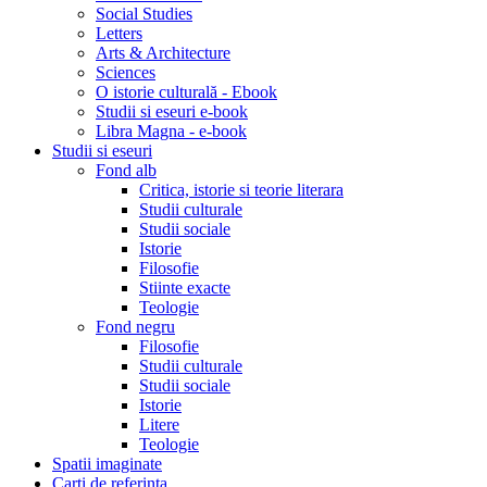
Social Studies
Letters
Arts & Architecture
Sciences
O istorie culturală - Ebook
Studii si eseuri e-book
Libra Magna - e-book
Studii si eseuri
Fond alb
Critica, istorie si teorie literara
Studii culturale
Studii sociale
Istorie
Filosofie
Stiinte exacte
Teologie
Fond negru
Filosofie
Studii culturale
Studii sociale
Istorie
Litere
Teologie
Spatii imaginate
Carti de referinta