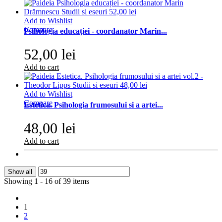
Add to Wishlist
Compare
Psihologia educației - coordanator Marin...
52,00 lei
Add to cart
Add to Wishlist
Compare
Estetica. Psihologia frumosului si a artei...
48,00 lei
Add to cart
Show all
Showing 1 - 16 of 39 items
1
2