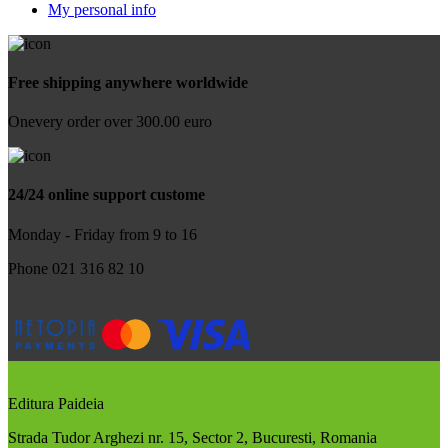
My personal info
Free shipping anywhere worldwide
Onevery order over 300.00 euro
24/24 online support custome
Monday - Friday from 9 to 16
Phone 021 316 82 10
Editura Paideia
Strada Tudor Arghezi nr. 15, Sector 2, Bucuresti, Romania