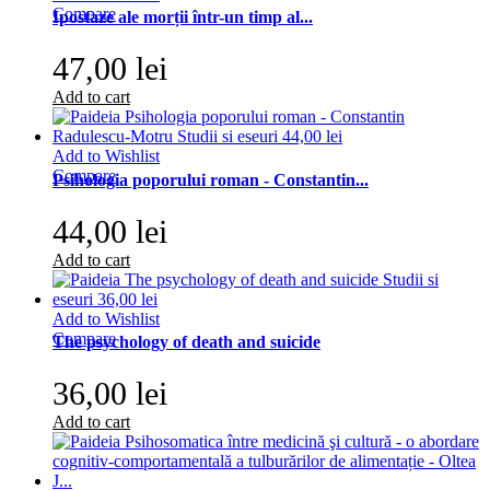
Compare
Ipostaze ale morții într-un timp al...
47,00 lei
Add to cart
Add to Wishlist
Compare
Psihologia poporului roman - Constantin...
44,00 lei
Add to cart
Add to Wishlist
Compare
The psychology of death and suicide
36,00 lei
Add to cart