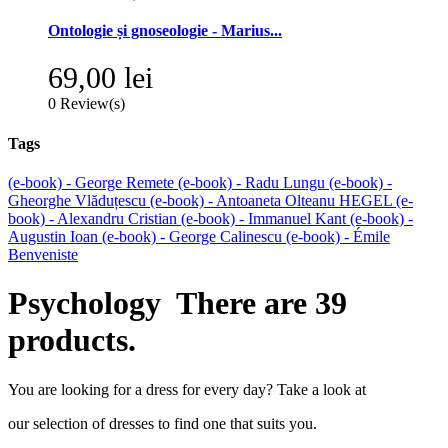
Ontologie și gnoseologie - Marius...
69,00 lei
0
Review(s)
Tags
(e-book) - George Remete
(e-book) - Radu Lungu
(e-book) -
Gheorghe Vlăduțescu
(e-book) - Antoaneta Olteanu
HEGEL
(e-
book) - Alexandru Cristian
(e-book) - Immanuel Kant
(e-book) -
Augustin Ioan
(e-book) - George Calinescu
(e-book) - Émile
Benveniste
Psychology
There are 39
products.
You are looking for a dress for every day? Take a look at
our selection of dresses to find one that suits you.