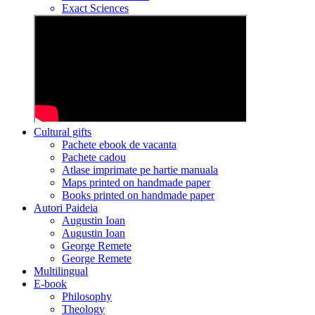
Exact Sciences
Cultural gifts
Pachete ebook de vacanta
Pachete cadou
Atlase imprimate pe hartie manuala
Maps printed on handmade paper
Books printed on handmade paper
Autori Paideia
Augustin Ioan
Augustin Ioan
George Remete
George Remete
Multilingual
E-book
Philosophy
Theology