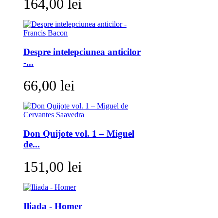
164,00 lei
Despre intelepciunea anticilor
-...
66,00 lei
Don Quijote vol. 1 – Miguel
de...
151,00 lei
Iliada - Homer