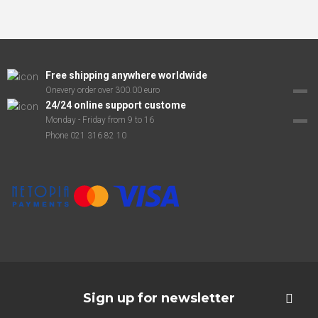
Free shipping anywhere worldwide
Onevery order over 300.00 euro
24/24 online support custome
Monday - Friday from 9 to 16
Phone 021 316 82 10
Sign up for newsletter