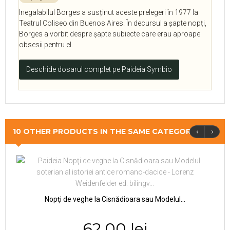
Inegalabilul Borges a susținut aceste prelegeri în 1977 la
Teatrul Coliseo din Buenos Aires. În decursul a șapte nopți,
Borges a vorbit despre șapte subiecte care erau aproape
obsesii pentru el.
Deschide dosarul complet pe Paideia Symbio
‹
›
10 OTHER PRODUCTS IN THE SAME CATEGORY
Nopţi de veghe la Cisnădioara sau Modelul...
62,00 lei