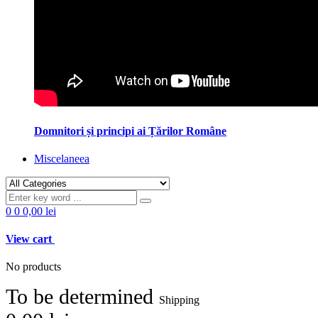
Domnitori și principi ai Țărilor Române
Miscelaneea
0
0
0,00 lei
View cart
No products
To be determined
Shipping