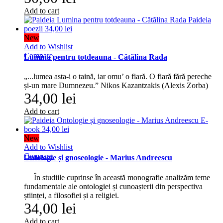
Add to cart
New
Add to Wishlist
Compare
Lumina pentru totdeauna - Cătălina Rada
„...lumea asta-i o taină, iar omu’ o fiară. O fiară fără pereche
și-un mare Dumnezeu.” Nikos Kazantzakis (Alexis Zorba)
34,00 lei
Add to cart
New
Add to Wishlist
Compare
Ontologie și gnoseologie - Marius Andreescu
În studiile cuprinse în această monografie analizăm teme
fundamentale ale ontologiei și cunoașterii din perspectiva
științei, a filosofiei și a religiei.
34,00 lei
Add to cart