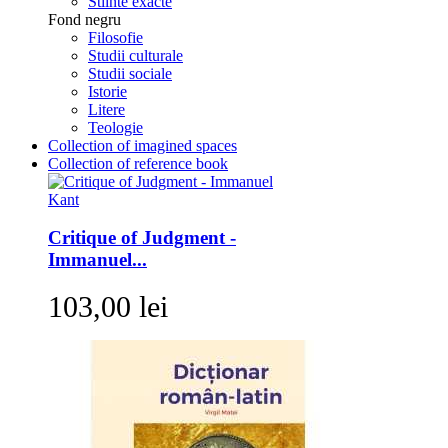
Stiinte exacte
Fond negru
Filosofie
Studii culturale
Studii sociale
Istorie
Litere
Teologie
Collection of imagined spaces
Collection of reference book
Critique of Judgment -
Immanuel...
103,00 lei