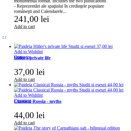
monumental format. Includes the two publications
- Reprezentări ale spaţiului în credinţele populare
româneşti and Calendarele...
241,00 lei
Add to cart
‹
›
Add to Wishlist
Compare
Hitler's private life
37,00 lei
Add to cart
Add to Wishlist
Compare
Classical Russia - myths
44,00 lei
Add to cart