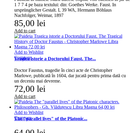
1 7 7 4 pe baza textului: din: Goethes Werke. Faust. In
ursprünglicher Gestalt. I, 39 WA, Hermann Böhlaus
Nachfolger, Weimar, 1897
85,00 lei
Add to cart
Add to Wishlist
Compare
Tragica istorie a Doctorului Faust. The...
Doctor Faustus, tragedie în cinci acte de Christopher
Marlowe, publicată în 1604, dar jucată pentru prima dată cu
un deceniu mai devreme.
72,00 lei
Add to cart
Add to Wishlist
Compare
The "parallel lives" of the Platonic...
64,00 lei