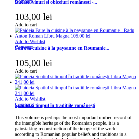
Compare
Bucate, vinuri si obiceiuri românesti -...
103,00 lei
Add to cart
Add to Wishlist
Compare
Faire la cuisine à la paysanne en Roumanie...
105,00 lei
Add to cart
Add to Wishlist
Compare
Spatiul si timpul în traditiile româneşti
This volume is perhaps the most important unified record of
the intangible heritage of the Romanian people, it is a
painstaking reconstruction of the image of the world
according to Romanian popular beliefs and traditions in a