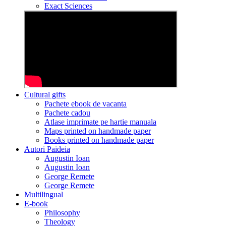
Exact Sciences
Cultural gifts
Pachete ebook de vacanta
Pachete cadou
Atlase imprimate pe hartie manuala
Maps printed on handmade paper
Books printed on handmade paper
Autori Paideia
Augustin Ioan
Augustin Ioan
George Remete
George Remete
Multilingual
E-book
Philosophy
Theology