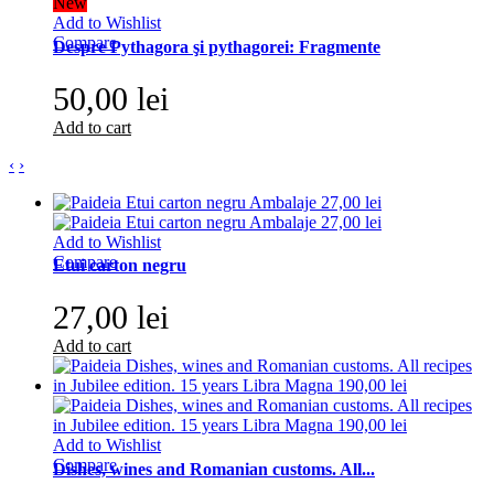
New
Add to Wishlist
Compare
Despre Pythagora şi pythagorei: Fragmente
50,00 lei
Add to cart
‹
›
Add to Wishlist
Compare
Etui carton negru
27,00 lei
Add to cart
Add to Wishlist
Compare
Dishes, wines and Romanian customs. All...