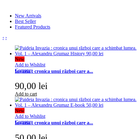
New Arrivals
Best Seller
Featured Products
‹
›
New
Add to Wishlist
Compare
Invazia : cronica unui război care a...
90,00 lei
Add to cart
New
Add to Wishlist
Compare
Invazia : cronica unui război care a...
50,00 lei