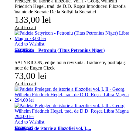
Prelegeri de istorie a filozofiei Vol. I - Georg Wilhelm
Friedrich Hegel, trad. de D.D. Roşca Introduceri Filozofia
înainte de Socrate De la Sofişti la Socratici
133,00 lei
Add to cart
Add to Wishlist
Compare
Satyricon - Petroniu (Titus Petronius Niger)
SATYRICON, ediție nouã revizuitã. Traducere, postfață și
note de Eugen Cizek
73,00 lei
Add to cart
Add to Wishlist
Compare
Prelegeri de istorie a filozofiei vol. I,...