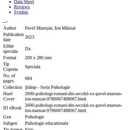
Data Sheet
Reviews
Symbio
-->
Author
Pavel Mureșan, Ion Mânzat
Publication
2023
date
Editie
Da
speciala
Format
200 x 280 mm
Tip
Speciala
Coperta
No. of
684
pages
Collection
Ştiinţe - Seria Psihologie
Hard
2690-psihologi-romani-din-secolul-xx-pavel-murean-
Cover
ion-manzat-9786067488067.html
2690-psihologi-romani-din-secolul-xx-pavel-murean-
ID eBook
ion-manzat-9786067488067.html
Gen
Psihologie
Subgen
Psihologie educationala
Tip format
Fizic