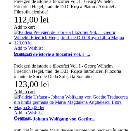
Prelegeri de istorie a filozofiei Vol. I - Georg Wilhelm
Friedrich Hegel, trad. de D.D. Roşca Platon / Aristotel /
Filozofia elenistică
112,00 lei
Add to cart
Add to Wishlist
Compare
Prelegeri de istorie a filozofiei Vol. I -...
Prelegeri de istorie a filozofiei Vol. I - Georg Wilhelm
Friedrich Hegel, trad. de D.D. Roşca Introduceri Filozofia
înainte de Socrate De la Sofişti la Socratici
123,00 lei
Add to cart
Add to Wishlist
Compare
Urfaust - Johann Wolfgang von Goethe...
Publicat în numele Marii ducese Sophie von Sachsen în jur de