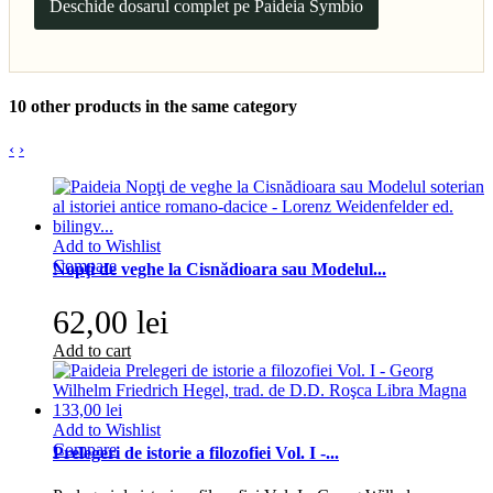
Deschide dosarul complet pe Paideia Symbio
10 other products in the same category
‹
›
Add to Wishlist
Compare
Nopţi de veghe la Cisnădioara sau Modelul...
62,00 lei
Add to cart
Add to Wishlist
Compare
Prelegeri de istorie a filozofiei Vol. I -...