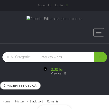
Account
English
Toggle
naviga
0,00 lei
0
View cart
PAIDEIA TE PUBLICĂ!
Home
History
>
Black gold in Romania