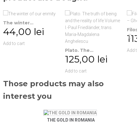
The winter...
44,00 lei
Filoso
113
Add to cart
Plato. The...
Add to
125,00 lei
Add to cart
Those products may also
interest you
THE GOLD IN ROMANIA