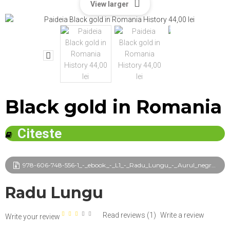
View larger
Black gold in Romania
Citeste
978-606-748-556-1_-_ebook_-_L1_-_Radu_Lungu_-_Aurul_negru_la_romani_frg.pdf
Radu Lungu
Read reviews (
1
)
Write a review
Write your review