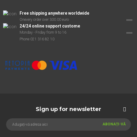
Free shipping anywhere worldwide
Onevery order over 300.00 euro
24/24 online support custome
Monday - Friday from 9 to 16
Phone 021 316 82 10
Sign up for newsletter
ABONAȚI-VĂ