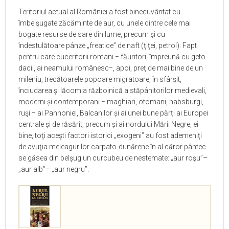
Teritoriul actual al României a fost binecuvântat cu
îmbelşugate zăcăminte de aur, cu unele dintre cele mai
bogate resurse de sare din lume, precum şi cu
îndestulătoare pânze „freatice” de naft (ţiţei, petrol). Fapt
pentru care cuceritorii romani − făuritori, împreună cu geto-
dacii, ai neamului românesc−, apoi, preţ de mai bine de un
mileniu, trecătoarele popoare migratoare, în sfârşit,
înciudarea şi lăcomia războinică a stăpânitorilor medievali,
moderni și contemporani − maghiari, otomani, habsburgi,
ruşi − ai Pannoniei, Balcanilor și ai unei bune părți ai Europei
centrale și de răsărit, precum și ai nordului Mării Negre, ei
bine, toţi aceşti factori istorici „exogeni” au fost ademeniţi
de avuţia meleagurilor carpato-dunărene în al căror pântec
se găsea din belșug un curcubeu de nestemate: „aur roşu”–
„aur alb”– „aur negru”.