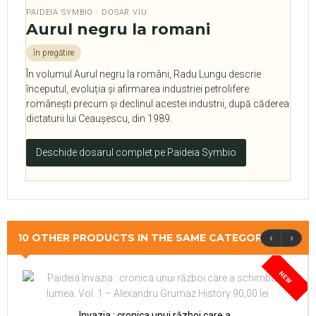
PAIDEIA SYMBIO · DOSAR VIU
Aurul negru la romani
în pregătire
În volumul Aurul negru la români, Radu Lungu descrie
începutul, evoluția și afirmarea industriei petrolifere
românești precum și declinul acestei industrii, după căderea
dictaturii lui Ceaușescu, din 1989.
Deschide dosarul complet pe Paideia Symbio
‹
›
10 OTHER PRODUCTS IN THE SAME CATEGORY
NEW
Invazia : cronica unui război care a...