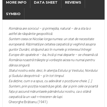
MORE INFO
DATA SHEET
REVIEWS
SYMBIO
România are sorocul – şi primejdia, natural – de a sta la o
astfel de răspântie geopolitică.
Suntem ceea ce Nicolae Iorga numea: un stat de necesitate
europeană. Răzimată pe cetatea carpatică şi veghind asupra
gurilor Dunării, străjuind aici în numele şi interesul întregii
Europe din spatele ei – ba, încă şi mai departe – se cheamă că
România noastră trăieşte şi vorbeşte aicea nu numai pentru
dânsa singură.
Statul nostru este, deci, în atenţia Estului şi Vestului, Nordului
şi Sudului deopotrivă – şi în tot timpul.
Ea deține, cum s-a spus, cu adevărat o pozițiune-cheie. […]
Suntem, prin poziția noastră pe glob, dar și prin cele ce poartă
fața și ascund măruntaiele pământului nostru, ca o stână
carpatică la un vad <=trecere> de lupi.
Gheorghe Brătianu (1941)