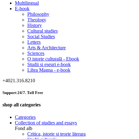
Multilingual
E-book
Philosophy
Theology
History
Cultural studies
Social Studies
Letters
Arts & Architecture
Sciences
O istorie culturală - Ebook
Studii si eseuri e-book
Libra Magna - e-book
+4021.316.8210
Support 24/7. Toll Free
shop all categories
Categories
Collection of studies and essays
Fond alb
Critica, istorie si teorie literara