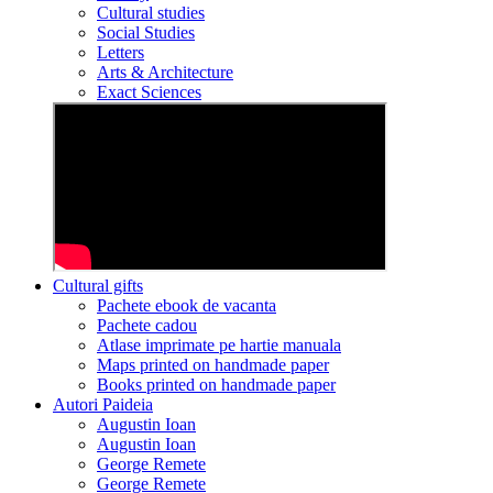
Cultural studies
Social Studies
Letters
Arts & Architecture
Exact Sciences
Cultural gifts
Pachete ebook de vacanta
Pachete cadou
Atlase imprimate pe hartie manuala
Maps printed on handmade paper
Books printed on handmade paper
Autori Paideia
Augustin Ioan
Augustin Ioan
George Remete
George Remete