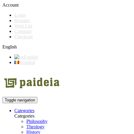
Account
Login
Register
Wish List
Compare
Checkout
English
English
Română
Toggle navigation
Categories
Categories
Philosophy
Theology
History