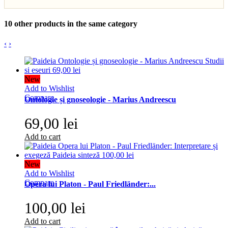
10 other products in the same category
‹
›
New
Add to Wishlist
Compare
Ontologie și gnoseologie - Marius Andreescu
69,00 lei
Add to cart
New
Add to Wishlist
Compare
Opera lui Platon - Paul Friedländer:...
100,00 lei
Add to cart