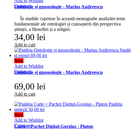
Add to Wishlist
Compare
Ontologie și gnoseologie - Marius Andreescu
În studiile cuprinse în această monografie analizăm teme
fundamentale ale ontologiei și cunoașterii din perspectiva
științei, a filosofiei și a religiei.
34,00 lei
Add to cart
New
Add to Wishlist
Compare
Ontologie și gnoseologie - Marius Andreescu
69,00 lei
Add to cart
New
Add to Wishlist
Compare
Carte + Pachet Digital-Gorgias - Platon