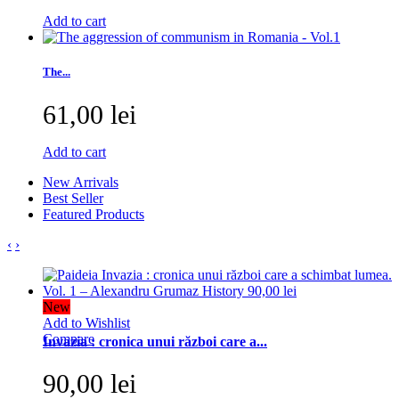
Add to cart
The...
61,00 lei
Add to cart
New Arrivals
Best Seller
Featured Products
‹
›
New
Add to Wishlist
Compare
Invazia : cronica unui război care a...
90,00 lei