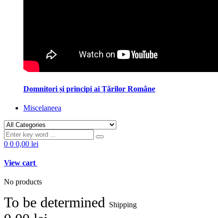
Domnitori și principi ai Țărilor Române
Miscelaneea
0
0
0,00 lei
View cart
No products
To be determined
Shipping