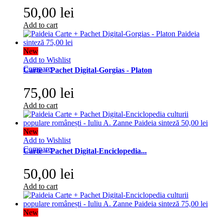
50,00 lei
Add to cart
New
Add to Wishlist
Compare
Carte + Pachet Digital-Gorgias - Platon
75,00 lei
Add to cart
New
Add to Wishlist
Compare
Carte + Pachet Digital-Enciclopedia...
50,00 lei
Add to cart
New