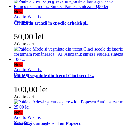
New
Add to Wishlist
Compare
Civilizația greacă în epocile arhaică și...
50,00 lei
Add to cart
New
Add to Wishlist
Compare
Mode și veșminte din trecut Cinci secole...
100,00 lei
Add to cart
New
Add to Wishlist
Compare
Adevăr și cunoaștere - Ion Popescu