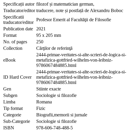
Specificații autor
filozof și matematician german,
Traducator/editor
traducere, note și postfață de Alexandru Boboc
Specificatii
Profesor Emerit al Facultăţii de Filosofie
traducator/editor
Publication date
2021
Format
95 x 205 mm
No. of pages
250
Collection
Cărţilor de referinţă
2444-primae-veritates-si-alte-scrieri-de-logica-si-
eBook
metafizica-gottfried-wilhelm-von-leibniz-
9786067484885.html
2444-primae-veritates-si-alte-scrieri-de-logica-si-
ID Hard Cover
metafizica-gottfried-wilhelm-von-leibniz-
9786067484885.html
Gen
Stiinte exacte
Subgen
Sociologie si filozofie
Limba
Romana
Tip format
Fizic
Categorie
Biografii,memorii si jurnale
Sub-Categorie
Sociologie si filozofie
ISBN
978-606-748-488-5