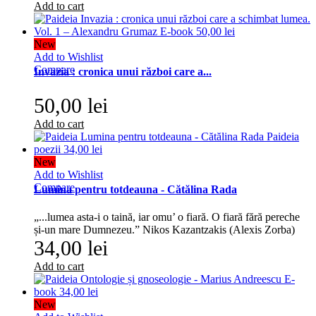
Add to cart
New
Add to Wishlist
Compare
Invazia : cronica unui război care a...
50,00 lei
Add to cart
New
Add to Wishlist
Compare
Lumina pentru totdeauna - Cătălina Rada
„...lumea asta-i o taină, iar omu’ o fiară. O fiară fără pereche
și-un mare Dumnezeu.” Nikos Kazantzakis (Alexis Zorba)
34,00 lei
Add to cart
New