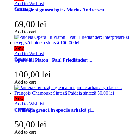
Add to Wishlist
Compare
Ontologie și gnoseologie - Marius Andreescu
69,00 lei
Add to cart
New
Add to Wishlist
Compare
Opera lui Platon - Paul Friedländer:...
100,00 lei
Add to cart
New
Add to Wishlist
Compare
Civilizația greacă în epocile arhaică și...
50,00 lei
Add to cart