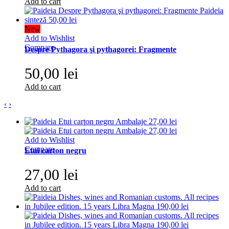
Add to cart
New
Add to Wishlist
Compare
Despre Pythagora şi pythagorei: Fragmente
50,00 lei
Add to cart
‹
›
Add to Wishlist
Compare
Etui carton negru
27,00 lei
Add to cart