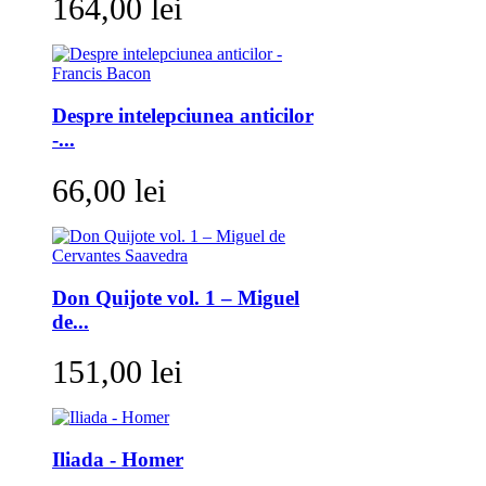
164,00 lei
Despre intelepciunea anticilor
-...
66,00 lei
Don Quijote vol. 1 – Miguel
de...
151,00 lei
Iliada - Homer