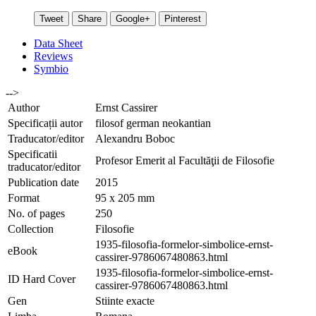
Tweet
Share
Google+
Pinterest
Data Sheet
Reviews
Symbio
-->
Author
Ernst Cassirer
Specificații autor
filosof german neokantian
Traducator/editor
Alexandru Boboc
Specificatii
Profesor Emerit al Facultăţii de Filosofie
traducator/editor
Publication date
2015
Format
95 x 205 mm
No. of pages
250
Collection
Filosofie
1935-filosofia-formelor-simbolice-ernst-
eBook
cassirer-9786067480863.html
1935-filosofia-formelor-simbolice-ernst-
ID Hard Cover
cassirer-9786067480863.html
Gen
Stiinte exacte