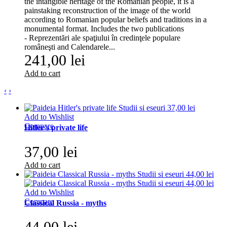
the intangible heritage of the Romanian people, it is a
painstaking reconstruction of the image of the world
according to Romanian popular beliefs and traditions in a
monumental format. Includes the two publications
- Reprezentări ale spaţiului în credinţele populare
româneşti and Calendarele...
241,00 lei
Add to cart
‹
›
Add to Wishlist
Compare
Hitler's private life
37,00 lei
Add to cart
Add to Wishlist
Compare
Classical Russia - myths
44,00 lei