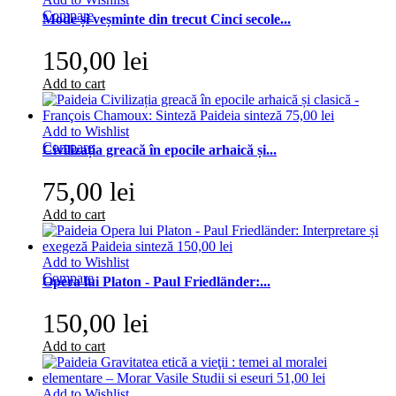
Compare
Mode și veșminte din trecut Cinci secole...
150,00 lei
Add to cart
Add to Wishlist
Compare
Civilizația greacă în epocile arhaică și...
75,00 lei
Add to cart
Add to Wishlist
Compare
Opera lui Platon - Paul Friedländer:...
150,00 lei
Add to cart
Add to Wishlist