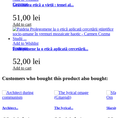
Compare
Gravitatea etică a vieţii : temei al...
51,00 lei
Add to cart
Add to Wishlist
Compare
Prolegomene la o etică aplicată cercetării...
52,00 lei
Add to cart
Customers who bought this product also bought:
Architect...
The lyrical...
Sfarsitul