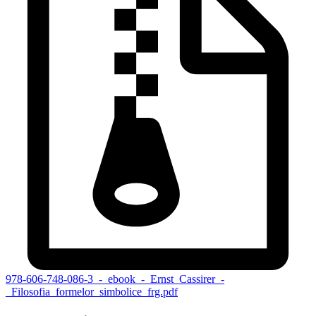
978-606-748-086-3_-_ebook_-_Ernst_Cassirer_-
_Filosofia_formelor_simbolice_frg.pdf