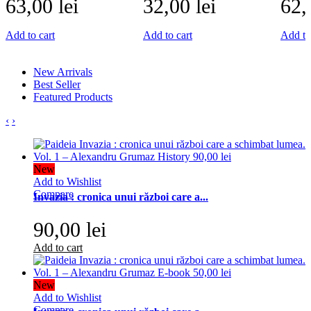
63,00 lei
32,00 lei
62,
Add to cart
Add to cart
Add to
New Arrivals
Best Seller
Featured Products
‹
›
New
Add to Wishlist
Compare
Invazia : cronica unui război care a...
90,00 lei
Add to cart
New
Add to Wishlist
Compare