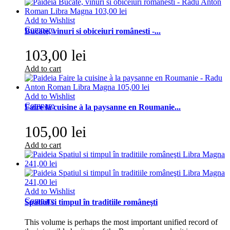
Add to Wishlist
Compare
Bucate, vinuri si obiceiuri românesti -...
103,00 lei
Add to cart
Add to Wishlist
Compare
Faire la cuisine à la paysanne en Roumanie...
105,00 lei
Add to cart
Add to Wishlist
Compare
Spatiul si timpul în traditiile româneşti
This volume is perhaps the most important unified record of