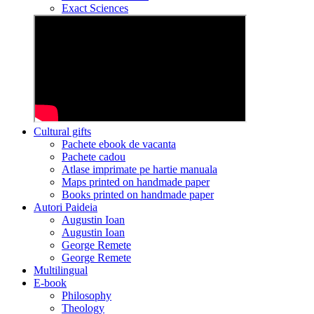
Exact Sciences
Cultural gifts
Pachete ebook de vacanta
Pachete cadou
Atlase imprimate pe hartie manuala
Maps printed on handmade paper
Books printed on handmade paper
Autori Paideia
Augustin Ioan
Augustin Ioan
George Remete
George Remete
Multilingual
E-book
Philosophy
Theology