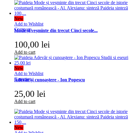
New
Add to Wishlist
Compare
Mode și veșminte din trecut Cinci secole...
100,00 lei
Add to cart
New
Add to Wishlist
Compare
Adevăr și cunoaștere - Ion Popescu
25,00 lei
Add to cart
New
Add to Wishlist