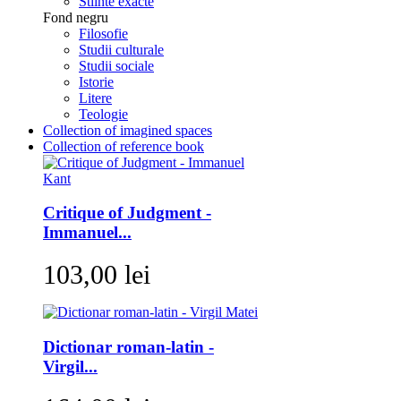
Stiinte exacte
Fond negru
Filosofie
Studii culturale
Studii sociale
Istorie
Litere
Teologie
Collection of imagined spaces
Collection of reference book
Critique of Judgment -
Immanuel...
103,00 lei
Dictionar roman-latin -
Virgil...