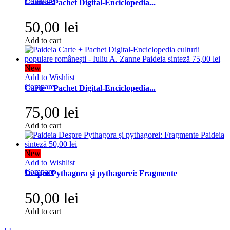
Compare
Carte + Pachet Digital-Enciclopedia...
50,00 lei
Add to cart
New
Add to Wishlist
Compare
Carte + Pachet Digital-Enciclopedia...
75,00 lei
Add to cart
New
Add to Wishlist
Compare
Despre Pythagora şi pythagorei: Fragmente
50,00 lei
Add to cart
‹
›