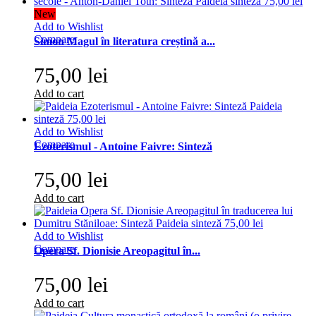
New
Add to Wishlist
Compare
Simon Magul în literatura creștină a...
75,00 lei
Add to cart
Add to Wishlist
Compare
Ezoterismul - Antoine Faivre: Sinteză
75,00 lei
Add to cart
Add to Wishlist
Compare
Opera Sf. Dionisie Areopagitul în...
75,00 lei
Add to cart