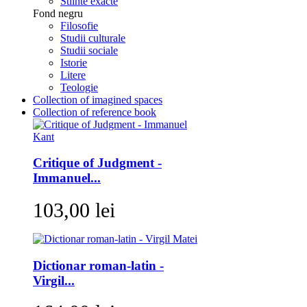
Stiinte exacte
Fond negru
Filosofie
Studii culturale
Studii sociale
Istorie
Litere
Teologie
Collection of imagined spaces
Collection of reference book
Critique of Judgment -
Immanuel...
103,00 lei
Dictionar roman-latin -
Virgil...