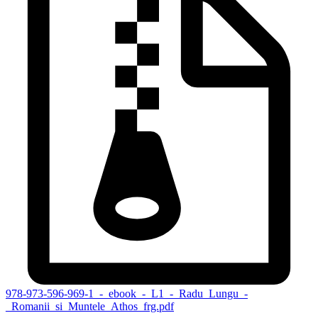
978-973-596-969-1_-_ebook_-_L1_-_Radu_Lungu_-
_Romanii_si_Muntele_Athos_frg.pdf