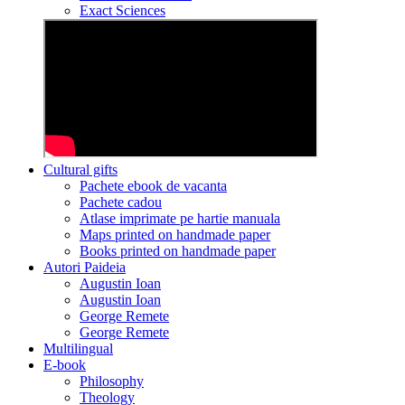
Exact Sciences
Cultural gifts
Pachete ebook de vacanta
Pachete cadou
Atlase imprimate pe hartie manuala
Maps printed on handmade paper
Books printed on handmade paper
Autori Paideia
Augustin Ioan
Augustin Ioan
George Remete
George Remete
Multilingual
E-book
Philosophy
Theology