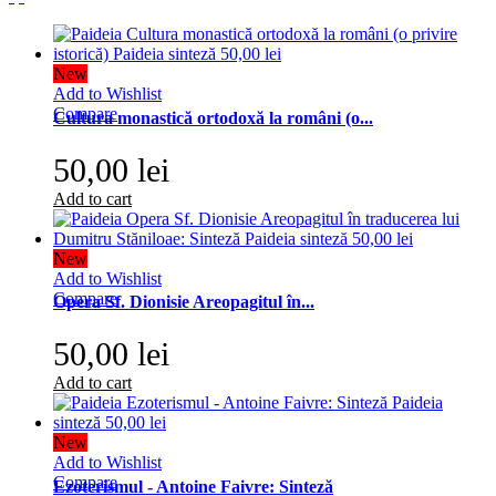
New
Add to Wishlist
Compare
Cultura monastică ortodoxă la români (o...
50,00 lei
Add to cart
New
Add to Wishlist
Compare
Opera Sf. Dionisie Areopagitul în...
50,00 lei
Add to cart
New
Add to Wishlist
Compare
Ezoterismul - Antoine Faivre: Sinteză