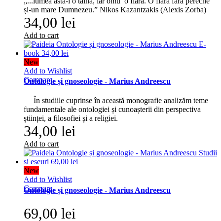
„...lumea asta-i o taină, iar omu’ o fiară. O fiară fără pereche
și-un mare Dumnezeu.” Nikos Kazantzakis (Alexis Zorba)
34,00 lei
Add to cart
New
Add to Wishlist
Compare
Ontologie și gnoseologie - Marius Andreescu
În studiile cuprinse în această monografie analizăm teme
fundamentale ale ontologiei și cunoașterii din perspectiva
științei, a filosofiei și a religiei.
34,00 lei
Add to cart
New
Add to Wishlist
Compare
Ontologie și gnoseologie - Marius Andreescu
69,00 lei