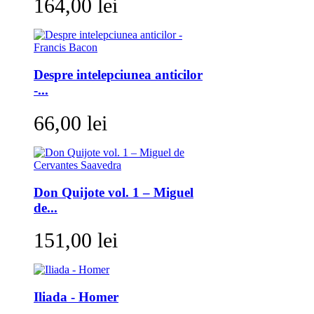
164,00 lei
Despre intelepciunea anticilor
-...
66,00 lei
Don Quijote vol. 1 – Miguel
de...
151,00 lei
Iliada - Homer