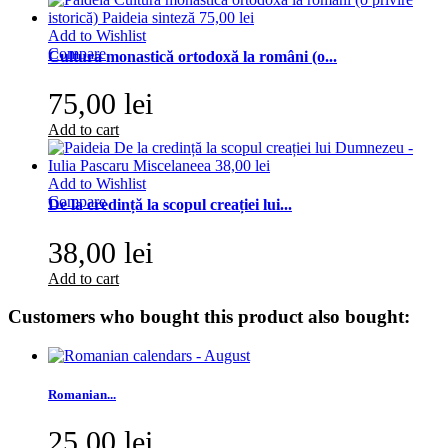
Add to Wishlist
Compare
Cultura monastică ortodoxă la români (o...
75,00 lei
Add to cart
Add to Wishlist
Compare
De la credință la scopul creației lui...
38,00 lei
Add to cart
Customers who bought this product also bought:
Romanian...
25,00 lei