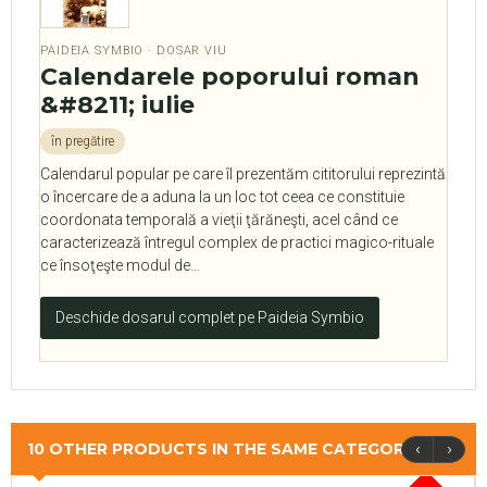
PAIDEIA SYMBIO · DOSAR VIU
Calendarele poporului roman
&#8211; iulie
în pregătire
Calendarul popular pe care îl prezentăm cititorului reprezintă
o încercare de a aduna la un loc tot ceea ce constituie
coordonata temporală a vieţii ţărăneşti, acel când ce
caracterizează întregul complex de practici magico-rituale
ce însoţeşte modul de…
Deschide dosarul complet pe Paideia Symbio
‹
›
10 OTHER PRODUCTS IN THE SAME CATEGORY