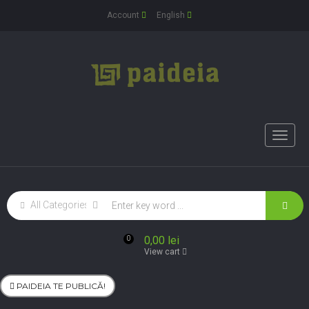
Account
English
Toggle
naviga
0,00 lei
0
View cart
PAIDEIA TE PUBLICĂ!