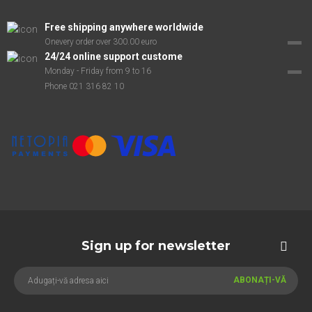
Free shipping anywhere worldwide
Onevery order over 300.00 euro
24/24 online support custome
Monday - Friday from 9 to 16
Phone 021 316 82 10
Sign up for newsletter
ABONAȚI-VĂ