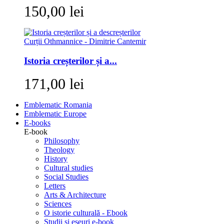
150,00 lei
Istoria creșterilor și a...
171,00 lei
Emblematic Romania
Emblematic Europe
E-books
E-book
Philosophy
Theology
History
Cultural studies
Social Studies
Letters
Arts & Architecture
Sciences
O istorie culturală - Ebook
Studii si eseuri e-book