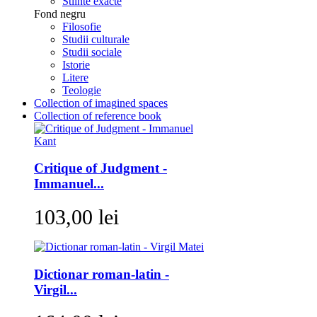
Stiinte exacte
Fond negru
Filosofie
Studii culturale
Studii sociale
Istorie
Litere
Teologie
Collection of imagined spaces
Collection of reference book
Critique of Judgment -
Immanuel...
103,00 lei
Dictionar roman-latin -
Virgil...