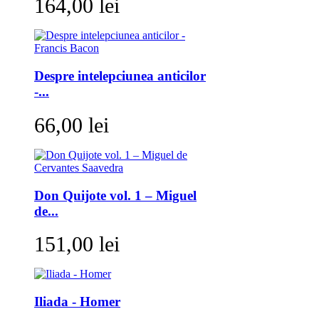
164,00 lei
Despre intelepciunea anticilor
-...
66,00 lei
Don Quijote vol. 1 – Miguel
de...
151,00 lei
Iliada - Homer