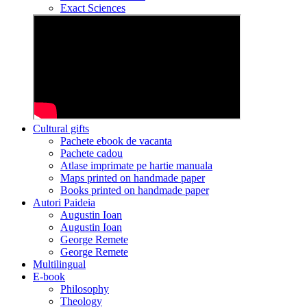
Exact Sciences
Cultural gifts
Pachete ebook de vacanta
Pachete cadou
Atlase imprimate pe hartie manuala
Maps printed on handmade paper
Books printed on handmade paper
Autori Paideia
Augustin Ioan
Augustin Ioan
George Remete
George Remete
Multilingual
E-book
Philosophy
Theology