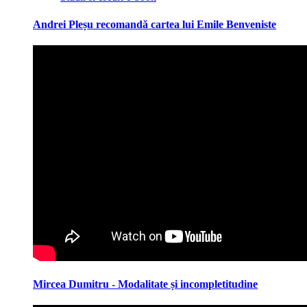
Andrei Pleșu recomandă cartea lui Emile Benveniste
Mircea Dumitru - Modalitate și incompletitudine