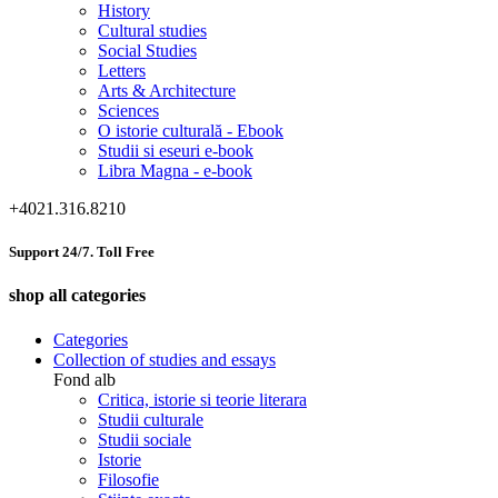
History
Cultural studies
Social Studies
Letters
Arts & Architecture
Sciences
O istorie culturală - Ebook
Studii si eseuri e-book
Libra Magna - e-book
+4021.316.8210
Support 24/7. Toll Free
shop all categories
Categories
Collection of studies and essays
Fond alb
Critica, istorie si teorie literara
Studii culturale
Studii sociale
Istorie
Filosofie