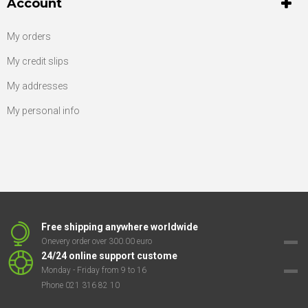
Account
My orders
My credit slips
My addresses
My personal info
Free shipping anywhere worldwide
Onevery order over 300.00 euro
24/24 online support custome
Monday - Friday from 9 to 16
Phone 021 316 82 10