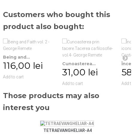
Customers who bought this
product also bought:
Being and...
116,00 lei
Cunoasterea...
Încerc
31,00 lei
58,
Add to cart
Add to cart
Add to
Those products may also
interest you
TETRAEVANGHELIAR-A4