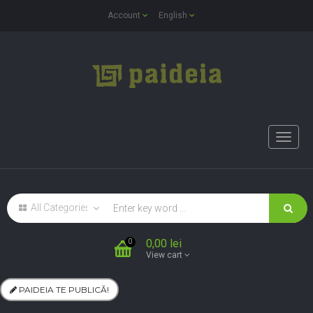
Account
English
Toggle
naviga
0,00 lei
0
View cart
PAIDEIA TE PUBLICĂ!