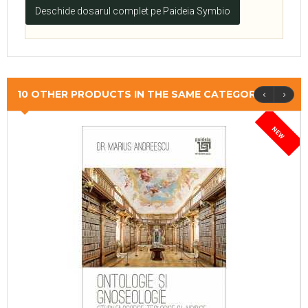
Deschide dosarul complet pe Paideia Symbio
‹
›
10 OTHER PRODUCTS IN THE SAME CATEGORY
NEW