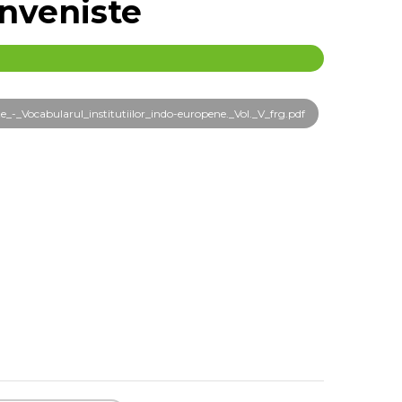
enveniste
_Vocabularul_institutiilor_indo-europene._Vol._V_frg.pdf