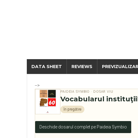
DATA SHEET
REVIEWS
PREVIZUALIZA
-->
PAIDEIA SYMBIO · DOSAR VIU
Vocabularul instituţi
în pregătire
Deschide dosarul complet pe Paideia Symbio