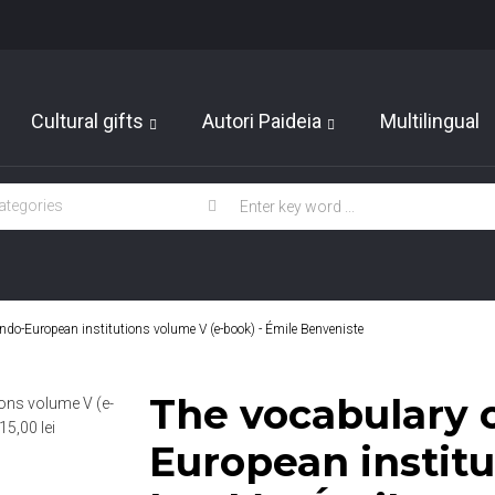
Cultural gifts
Autori Paideia
Multilingual
Indo-European institutions volume V (e-book) - Émile Benveniste
The vocabulary o
European institu