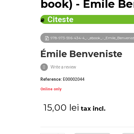
book) - Émile B
Citeste
978-973-596-434-4_-_ebook_-_Emile_Benveniste_-
Émile Benveniste
Write a review
Reference:
E00002044
Online only
15,00 lei
tax incl.