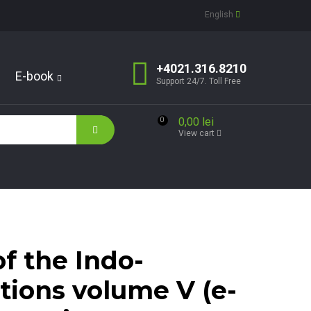
English
+4021.316.8210
E-book
Support 24/7. Toll Free
0,00 lei
0
View cart
f the Indo-
tions volume V (e-