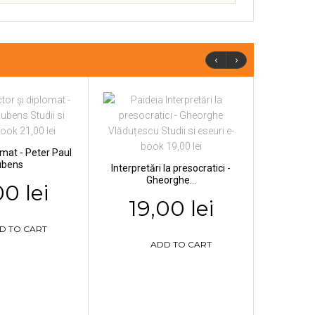
‹
›
lomat - Peter Paul
ubens
Interpretări la presocratici -
Gheorghe...
00 lei
19,00 lei
D TO CART
ADD TO CART