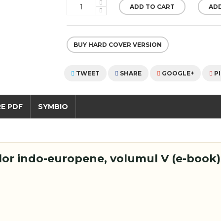
ADD TO CART
ADD
BUY HARD COVER VERSION
TWEET
SHARE
GOOGLE+
P
RE PDF
SYMBIO
ilor indo-europene, volumul V (e-book)