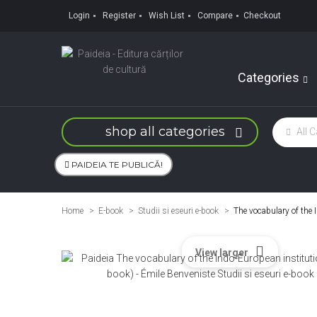
Login
Register
Wish List
Compare
Checkout
Categories
shop all categories
PAIDEIA TE PUBLICĂ!
Home
E-book
>
Studii si eseuri e-book
>
The vocabulary of the 
View larger