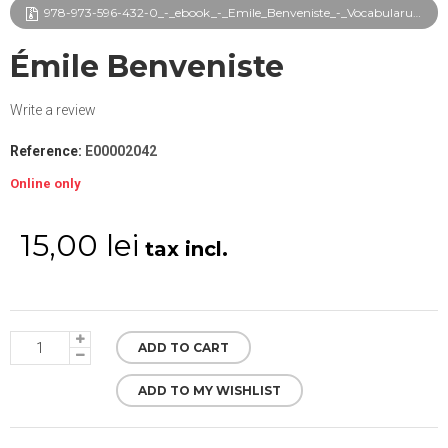
978-973-596-432-0_-_ebook_-_Emile_Benveniste_-_Vocabularul_institutiilor_indo-europene._Vol._III_frg.pdf
Émile Benveniste
Write a review
Reference:
E00002042
Online only
15,00 lei
tax incl.
ADD TO CART
ADD TO MY WISHLIST