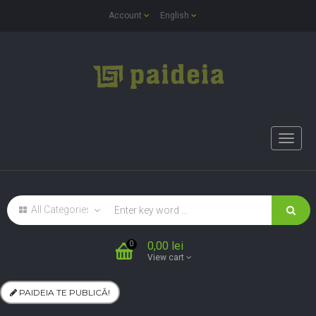
Account
English
Toggle
naviga
0,00 lei
0
View cart
PAIDEIA TE PUBLICĂ!