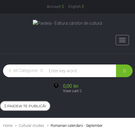
Account
English
Toggle
naviga
0,00 lei
0
View cart
PAIDEIA TE PUBLICĂ!
Home
Cultural studies
>
Romanian calendars - September