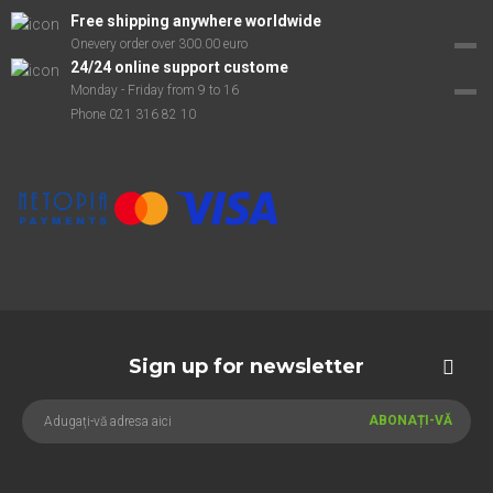
Free shipping anywhere worldwide
Onevery order over 300.00 euro
24/24 online support custome
Monday - Friday from 9 to 16
Phone 021 316 82 10
Sign up for newsletter
ABONAȚI-VĂ