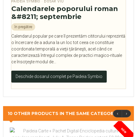
PAIDEIA SYMBIO · DOSAR VIU
Calendarele poporului roman
&#8211; septembrie
în pregătire
Calendarul popular pe care îl prezentăm cititorului reprezintă
o încercare de a aduna la un loc tot ceea ce constituie
coordonata temporală a vieţii ţărăneşti, acel când ce
caracterizează întregul complex de practici magico-rituale
ce însoţeşte modul de…
Deschide dosarul complet pe Paideia Symbio
‹
›
10 OTHER PRODUCTS IN THE SAME CATEGORY
NEW