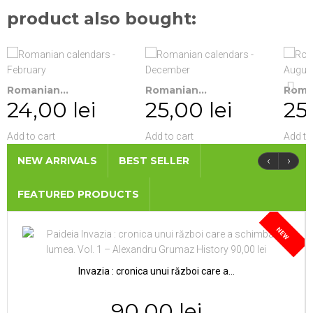
product also bought:
Romanian...
Romanian...
Roman
24,00 lei
25,00 lei
25,
Add to cart
Add to cart
Add to
‹
›
NEW ARRIVALS
BEST SELLER
FEATURED PRODUCTS
NEW
Invazia : cronica unui război care a...
90,00 lei