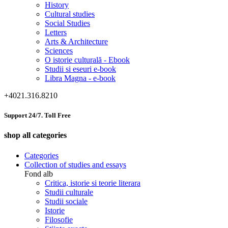
History
Cultural studies
Social Studies
Letters
Arts & Architecture
Sciences
O istorie culturală - Ebook
Studii si eseuri e-book
Libra Magna - e-book
+4021.316.8210
Support 24/7. Toll Free
shop all categories
Categories
Collection of studies and essays
Fond alb
Critica, istorie si teorie literara
Studii culturale
Studii sociale
Istorie
Filosofie