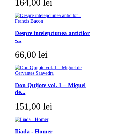
164,00 lei
Despre intelepciunea anticilor
-...
66,00 lei
Don Quijote vol. 1 – Miguel
de...
151,00 lei
Iliada - Homer