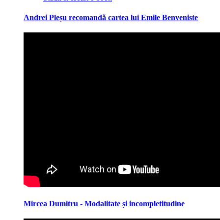
Andrei Pleșu recomandă cartea lui Emile Benveniste
Mircea Dumitru - Modalitate și incompletitudine