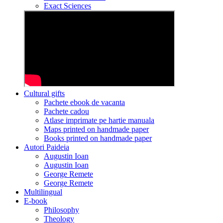
Exact Sciences
Cultural gifts
Pachete ebook de vacanta
Pachete cadou
Atlase imprimate pe hartie manuala
Maps printed on handmade paper
Books printed on handmade paper
Autori Paideia
Augustin Ioan
Augustin Ioan
George Remete
George Remete
Multilingual
E-book
Philosophy
Theology