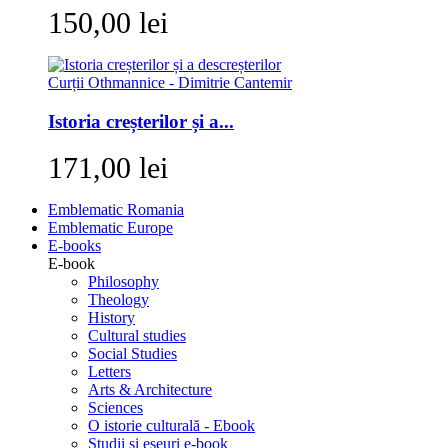
150,00 lei
Istoria creșterilor și a...
171,00 lei
Emblematic Romania
Emblematic Europe
E-books
E-book
Philosophy
Theology
History
Cultural studies
Social Studies
Letters
Arts & Architecture
Sciences
O istorie culturală - Ebook
Studii si eseuri e-book