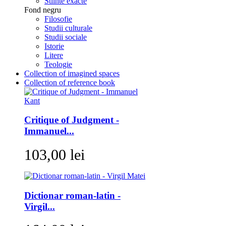
Stiinte exacte
Fond negru
Filosofie
Studii culturale
Studii sociale
Istorie
Litere
Teologie
Collection of imagined spaces
Collection of reference book
Critique of Judgment -
Immanuel...
103,00 lei
Dictionar roman-latin -
Virgil...