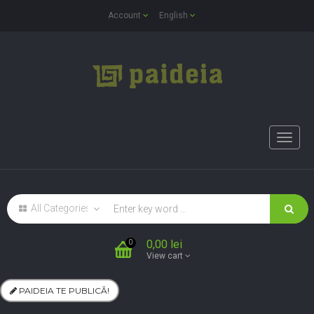
Account
English
Toggle
naviga
0,00 lei
0
View cart
PAIDEIA TE PUBLICĂ!