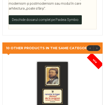
modernism și postmodernism sau modul în care
arhitectura „poate sfârși”.
Deschide dosarul complet pe Paideia Symbio
‹
›
10 OTHER PRODUCTS IN THE SAME CATEGORY
NEW