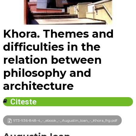
View larger
Khora. Themes and
difficulties in the
relation between
philosophy and
architecture
Citeste
973-936-848-4_-_ebook_-_Augustin_Ioan_-_Khora_frg.pdf