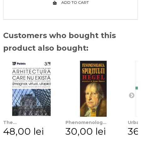
ADD TO CART
Customers who bought this
product also bought:
The...
Phenomenolog...
Urban
48,00 lei
30,00 lei
36,