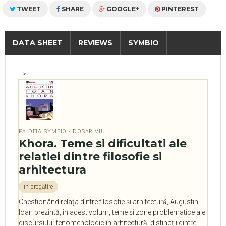
TWEET
SHARE
GOOGLE+
PINTEREST
DATA SHEET
REVIEWS
SYMBIO
-->
PAIDEIA SYMBIO · DOSAR VIU
Khora. Teme si dificultati ale
relatiei dintre filosofie si
arhitectura
în pregătire
Chestionând relața dintre filosofie și arhitectură, Augustin
Ioan prezintă, în acest volum, teme și zone problematice ale
discursului fenomenologic în arhitectură, distincții dintre