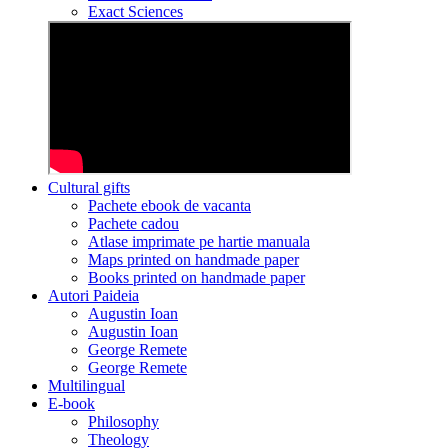
Exact Sciences
Cultural gifts
Pachete ebook de vacanta
Pachete cadou
Atlase imprimate pe hartie manuala
Maps printed on handmade paper
Books printed on handmade paper
Autori Paideia
Augustin Ioan
Augustin Ioan
George Remete
George Remete
Multilingual
E-book
Philosophy
Theology