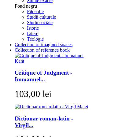
Stiinte exacte
Fond negru
Filosofie
Studii culturale
Studii sociale
Istorie
Litere
Teologie
Collection of imagined spaces
Collection of reference book
Critique of Judgment -
Immanuel...
103,00 lei
Dictionar roman-latin -
Virgil...