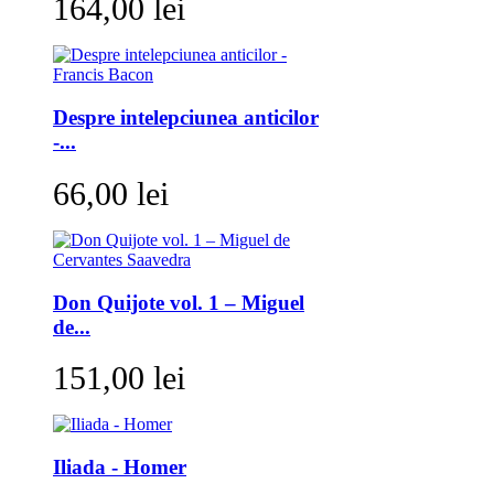
164,00 lei
Despre intelepciunea anticilor
-...
66,00 lei
Don Quijote vol. 1 – Miguel
de...
151,00 lei
Iliada - Homer