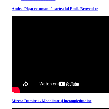
Andrei Pleșu recomandă cartea lui Emile Benveniste
Mircea Dumitru - Modalitate și incompletitudine