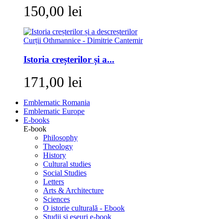
150,00 lei
Istoria creșterilor și a...
171,00 lei
Emblematic Romania
Emblematic Europe
E-books
E-book
Philosophy
Theology
History
Cultural studies
Social Studies
Letters
Arts & Architecture
Sciences
O istorie culturală - Ebook
Studii si eseuri e-book