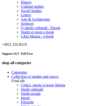
History
Cultural studies
Social Studies
Letters
Arts & Architecture
Sciences
O istorie culturală - Ebook
Studii si eseuri e-book
Libra Magna - e-book
+4021.316.8210
Support 24/7. Toll Free
shop all categories
Categories
Collection of studies and essays
Fond alb
Critica, istorie si teorie literara
Studii culturale
Studii sociale
Istorie
Filosofie