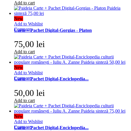
Add to cart
New
Add to Wishlist
Compare
Carte + Pachet Digital-Gorgias - Platon
75,00 lei
Add to cart
New
Add to Wishlist
Compare
Carte + Pachet Digital-Enciclopedia...
50,00 lei
Add to cart
New
Add to Wishlist
Compare
Carte + Pachet Digital-Enciclopedia...