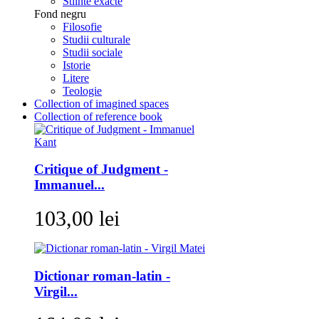
Stiinte exacte
Fond negru
Filosofie
Studii culturale
Studii sociale
Istorie
Litere
Teologie
Collection of imagined spaces
Collection of reference book
Critique of Judgment -
Immanuel...
103,00 lei
Dictionar roman-latin -
Virgil...