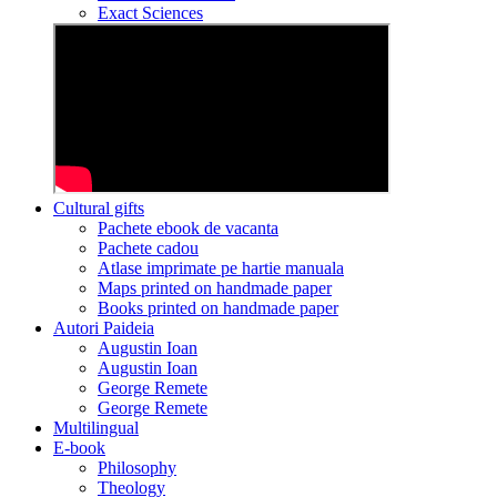
Exact Sciences
Cultural gifts
Pachete ebook de vacanta
Pachete cadou
Atlase imprimate pe hartie manuala
Maps printed on handmade paper
Books printed on handmade paper
Autori Paideia
Augustin Ioan
Augustin Ioan
George Remete
George Remete
Multilingual
E-book
Philosophy
Theology