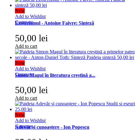
New
Add to Wishlist
Compare
Ezoterismul - Antoine Faivre: Sinteză
50,00 lei
Add to cart
New
Add to Wishlist
Compare
Simon Magul în literatura creștină a...
50,00 lei
Add to cart
New
Add to Wishlist
Compare
Adevăr și cunoaștere - Ion Popescu