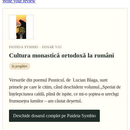
Write your review
PAIDEIA SYMBIO · DOSAR VIU
Cultura monastică ortodoxă la români
în pregătire
Versurile din poemul Pusnicul, de Lucian Blaga, sunt
primele pe care le citim, când deschidem volumul.„Speriat de
înțelepciunea caldă, plină de ispite, ce mi-o șoptea-n urechgi
frumusețea lumilor – am căutat deșertul.
Deschide dosarul complet pe Paideia Symbio