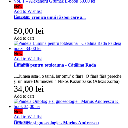
New
Add to Wishlist
Compare
Invazia : cronica unui război care a...
50,00 lei
Add to cart
New
Add to Wishlist
Compare
Lumina pentru totdeauna - Cătălina Rada
„...lumea asta-i o taină, iar omu’ o fiară. O fiară fără pereche
și-un mare Dumnezeu.” Nikos Kazantzakis (Alexis Zorba)
34,00 lei
Add to cart
New
Add to Wishlist
Compare
Ontologie și gnoseologie - Marius Andreescu