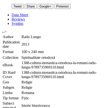
Tweet
Share
Google+
Pinterest
Data Sheet
Reviews
Symbio
-->
Author
Radu Lungu
Publication
2013
date
Format
100 x 240 mm
Collection
Spiritualitate ortodoxă
1388-cultura-monastica-ortodoxa-la-romani-radu-
eBook
lungu-9789735969110.html
ID Hard
1388-cultura-monastica-ortodoxa-la-romani-radu-
Cover
lungu-9789735969110.html
Gen
Religie
Subgen
Religie
Limba
Romana
Tip format
Fizic
Subiect
Istorie bisericeasca
principal