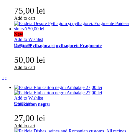
75,00 lei
Add to cart
New
Add to Wishlist
Compare
Despre Pythagora şi pythagorei: Fragmente
50,00 lei
Add to cart
‹
›
Add to Wishlist
Compare
Etui carton negru
27,00 lei
Add to cart