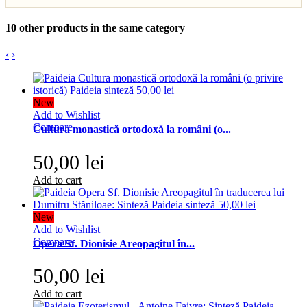
10 other products in the same category
‹
›
New
Add to Wishlist
Compare
Cultura monastică ortodoxă la români (o...
50,00 lei
Add to cart
New
Add to Wishlist
Compare
Opera Sf. Dionisie Areopagitul în...
50,00 lei
Add to cart