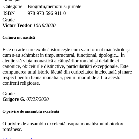
Categorie
Biografii,memorii si jurnale
ISBN
978-973-596-911-0
Grade
Victor Teodor
10/19/2020
Cultura monastică
Este o carte care explică istoricește cum s-au format mănăstirile și
cum s-au schimbat în timp, structural, funcțional, tipologic... În
atenție stă viața monastică a călugărilor români și detaliile ei
canonice, obiceiurile distinctive, particularități excepționale. Este
compunerea unui istoric făcută din curiozitatea intelectuală și mare
respect pentru haina monahală, pentru modul de a fi a acestor
confrerii religioase.
Grade
Grigore G.
07/27/2020
O privire de ansamblu excelentă
O privire de ansamblu excelentă asupra monahismului otodox
românesc.