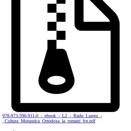
978-973-596-911-0_-_ebook_-_L2_-_Radu_Lungu_-
_Cultura_Monastica_Ortodoxa_la_romani_frg.pdf