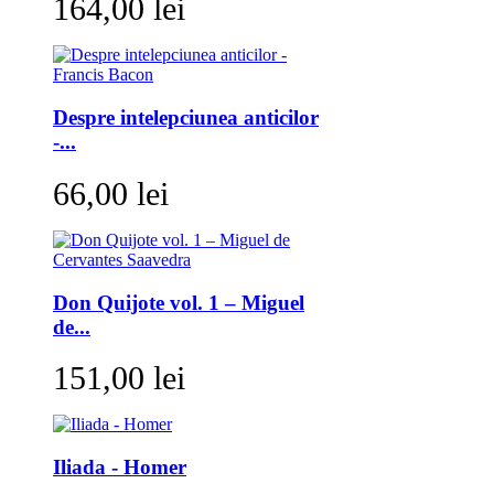
164,00 lei
Despre intelepciunea anticilor
-...
66,00 lei
Don Quijote vol. 1 – Miguel
de...
151,00 lei
Iliada - Homer