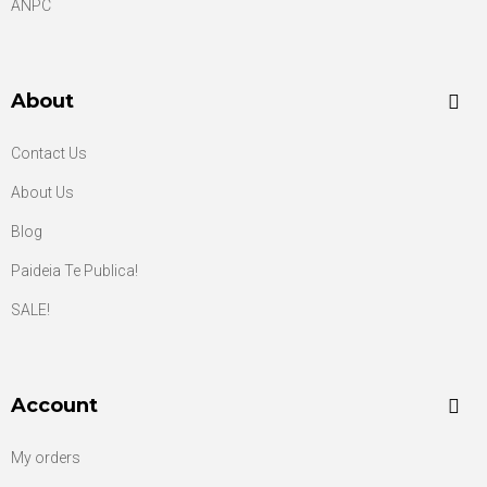
ANPC
About
Contact Us
About Us
Blog
Paideia Te Publica!
SALE!
Account
My orders