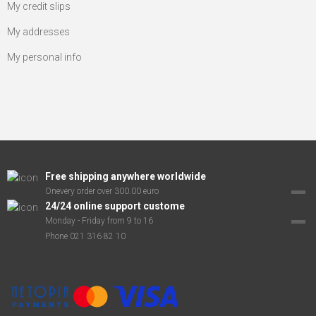
My credit slips
My addresses
My personal info
Free shipping anywhere worldwide
Onevery order over 300.00 euro
24/24 online support custome
Monday - Friday from 9 to 16
Phone 021 316 82 10