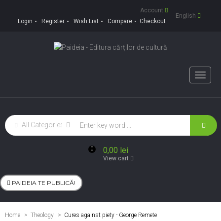
Account
English
Login
Register
Wish List
Compare
Checkout
Toggle
naviga
0,00 lei
0
View cart
PAIDEIA TE PUBLICĂ!
Home
Theology
>
Cures against piety - George Remete