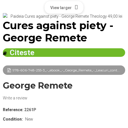
View larger
Cures against piety -
George Remete
Citeste
978-606-748-255-3_-_ebook_-_George_Remete_-_Leacuri_contra_evlaviei_frg.pdf
George Remete
Write a review
Reference:
2261P
Condition:
New