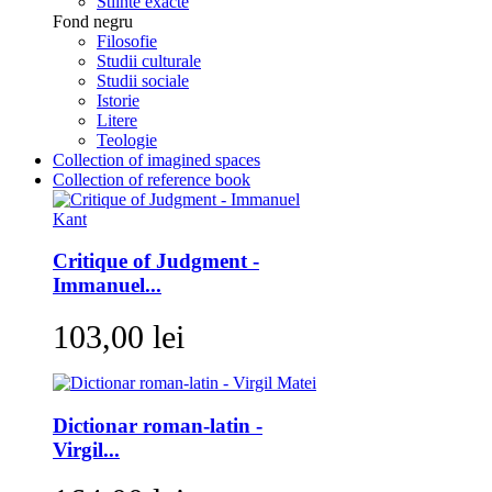
Stiinte exacte
Fond negru
Filosofie
Studii culturale
Studii sociale
Istorie
Litere
Teologie
Collection of imagined spaces
Collection of reference book
Critique of Judgment -
Immanuel...
103,00 lei
Dictionar roman-latin -
Virgil...