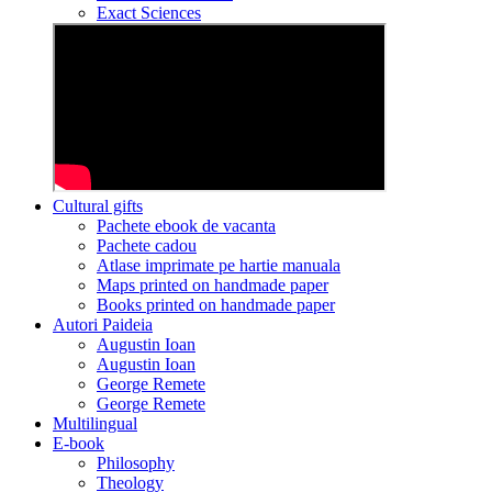
Exact Sciences
Cultural gifts
Pachete ebook de vacanta
Pachete cadou
Atlase imprimate pe hartie manuala
Maps printed on handmade paper
Books printed on handmade paper
Autori Paideia
Augustin Ioan
Augustin Ioan
George Remete
George Remete
Multilingual
E-book
Philosophy
Theology