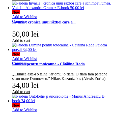
New
Add to Wishlist
Compare
Invazia : cronica unui război care a...
50,00 lei
Add to cart
New
Add to Wishlist
Compare
Lumina pentru totdeauna - Cătălina Rada
„...lumea asta-i o taină, iar omu’ o fiară. O fiară fără pereche
și-un mare Dumnezeu.” Nikos Kazantzakis (Alexis Zorba)
34,00 lei
Add to cart
New
Add to Wishlist