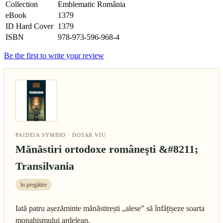
Collection
Emblematic România
eBook
1379
ID Hard Cover
1379
ISBN
978-973-596-968-4
Be the first to write your review
PAIDEIA SYMBIO · DOSAR VIU
Mănăstiri ortodoxe româneşti &#8211;
Transilvania
în pregătire
Iată patru așezăminte mănăstirești „alese” să înfățișeze soarta
monahismului ardelean.