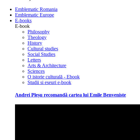
Emblematic Romania
Emblematic Europe
E-books
E-book
Philosophy
Theology
History
Cultural studies
Social Studies
Letters
Arts & Architecture
Sciences
O istorie culturală - Ebook
Studii si eseuri e-book
Andrei Pleșu recomandă cartea lui Emile Benveniste