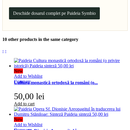
Deschide dosarul complet pe Paideia Symbio
10 other products in the same category
‹
›
New
Add to Wishlist
Compare
Cultura monastică ortodoxă la români (o...
50,00 lei
Add to cart
New
Add to Wishlist
Compare