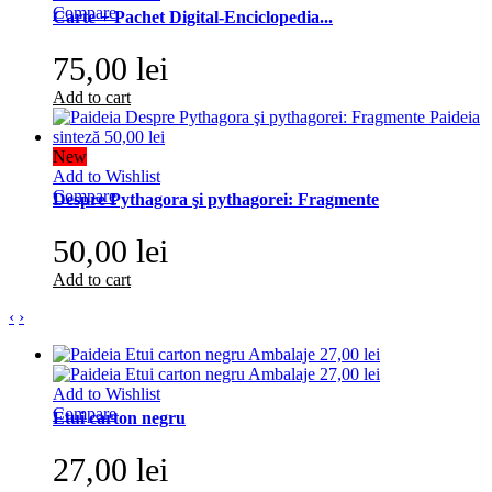
Compare
Carte + Pachet Digital-Enciclopedia...
75,00 lei
Add to cart
New
Add to Wishlist
Compare
Despre Pythagora şi pythagorei: Fragmente
50,00 lei
Add to cart
‹
›
Add to Wishlist
Compare
Etui carton negru
27,00 lei