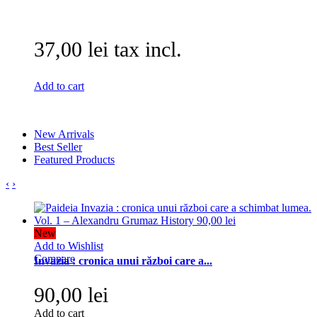
37,00 lei tax incl.
Add to cart
New Arrivals
Best Seller
Featured Products
‹
›
New
Add to Wishlist
Compare
Invazia : cronica unui război care a...
90,00 lei
Add to cart