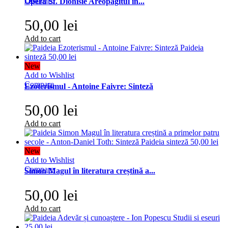
Opera Sf. Dionisie Areopagitul în...
50,00 lei
Add to cart
New
Add to Wishlist
Compare
Ezoterismul - Antoine Faivre: Sinteză
50,00 lei
Add to cart
New
Add to Wishlist
Compare
Simon Magul în literatura creștină a...
50,00 lei
Add to cart