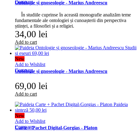
Compare
Ontologie și gnoseologie - Marius Andreescu
În studiile cuprinse în această monografie analizăm teme
fundamentale ale ontologiei și cunoașterii din perspectiva
științei, a filosofiei și a religiei.
34,00 lei
Add to cart
New
Add to Wishlist
Compare
Ontologie și gnoseologie - Marius Andreescu
69,00 lei
Add to cart
New
Add to Wishlist
Compare
Carte + Pachet Digital-Gorgias - Platon