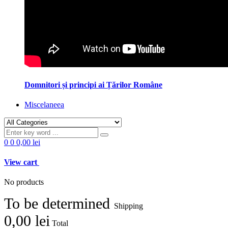
Domnitori și principi ai Țărilor Române
Miscelaneea
0
0
0,00 lei
View cart
No products
To be determined
Shipping
0,00 lei
Total