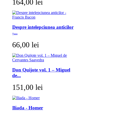
164,00 lei
Despre intelepciunea anticilor
-...
66,00 lei
Don Quijote vol. 1 – Miguel
de...
151,00 lei
Iliada - Homer