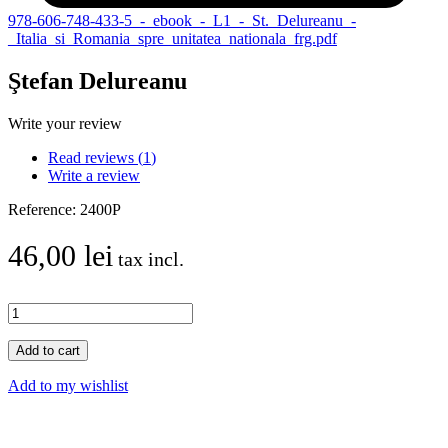
978-606-748-433-5_-_ebook_-_L1_-_St._Delureanu_-
_Italia_si_Romania_spre_unitatea_nationala_frg.pdf
Ştefan Delureanu
Write your review
Read reviews (
1
)
Write a review
Reference:
2400P
46,00 lei
tax incl.
Add to cart
Add to my wishlist