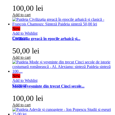
100,00 lei
Add to cart
New
Add to Wishlist
Compare
Civilizația greacă în epocile arhaică și...
50,00 lei
Add to cart
New
Add to Wishlist
Compare
Mode și veșminte din trecut Cinci secole...
100,00 lei
Add to cart