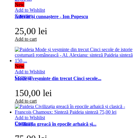
New
Add to Wishlist
Compare
Adevăr și cunoaștere - Ion Popescu
25,00 lei
Add to cart
New
Add to Wishlist
Compare
Mode și veșminte din trecut Cinci secole...
150,00 lei
Add to cart
Add to Wishlist
Compare
Civilizația greacă în epocile arhaică și...