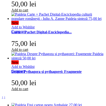
50,00 lei
Add to cart
New
Add to Wishlist
Compare
Carte + Pachet Digital-Enciclopedia...
75,00 lei
Add to cart
New
Add to Wishlist
Compare
Despre Pythagora şi pythagorei: Fragmente
50,00 lei
Add to cart
‹
›