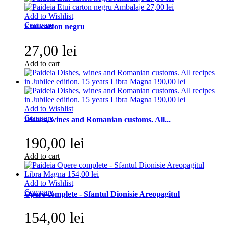
Add to Wishlist
Compare
Etui carton negru
27,00 lei
Add to cart
Add to Wishlist
Compare
Dishes, wines and Romanian customs. All...
190,00 lei
Add to cart
Add to Wishlist
Compare
Opere complete - Sfantul Dionisie Areopagitul
154,00 lei