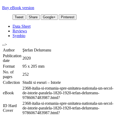
Buy eBook version
Tweet
Share
Google+
Pinterest
Data Sheet
Reviews
Symbio
-->
Author
Ştefan Delureanu
Publication
2020
date
Format
95 x 205 mm
No. of
252
pages
Collection
Studii si eseuri – Istorie
2368-italia-si-romania-spre-unitatea-nationala-un-secol-
eBook
de-istorie-paralela-1820-1920-tefan-delureanu-
9786067483987.html?
2368-italia-si-romania-spre-unitatea-nationala-un-secol-
ID Hard
de-istorie-paralela-1820-1920-tefan-delureanu-
Cover
9786067483987.html?