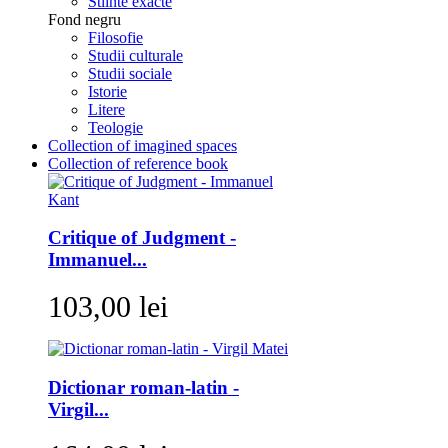
Stiinte exacte
Fond negru
Filosofie
Studii culturale
Studii sociale
Istorie
Litere
Teologie
Collection of imagined spaces
Collection of reference book
Critique of Judgment -
Immanuel...
103,00 lei
Dictionar roman-latin -
Virgil...