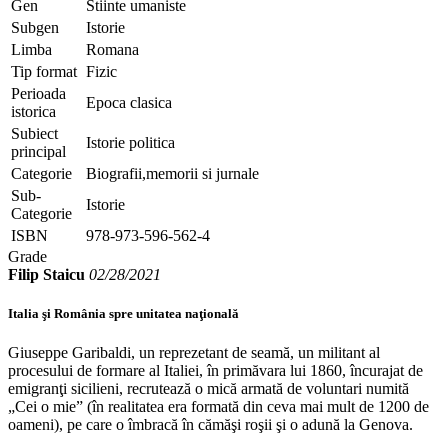
Gen
Stiinte umaniste
Subgen
Istorie
Limba
Romana
Tip format
Fizic
Perioada
Epoca clasica
istorica
Subiect
Istorie politica
principal
Categorie
Biografii,memorii si jurnale
Sub-
Istorie
Categorie
ISBN
978-973-596-562-4
Grade
Filip Staicu
02/28/2021
Italia şi România spre unitatea naţională
Giuseppe Garibaldi, un reprezetant de seamă, un militant al
procesului de formare al Italiei, în primăvara lui 1860, încurajat de
emigranţi sicilieni, recrutează o mică armată de voluntari numită
„Cei o mie” (în realitatea era formată din ceva mai mult de 1200 de
oameni), pe care o îmbracă în cămăşi roşii şi o adună la Genova.