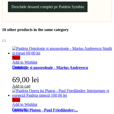
Deschide dosarul complet pe Paideia Symbio
10 other products in the same category
‹
›
New
Add to Wishlist
Compare
Ontologie și gnoseologie - Marius Andreescu
69,00 lei
Add to cart
New
Add to Wishlist
Compare
Opera lui Platon - Paul Friedländer:...