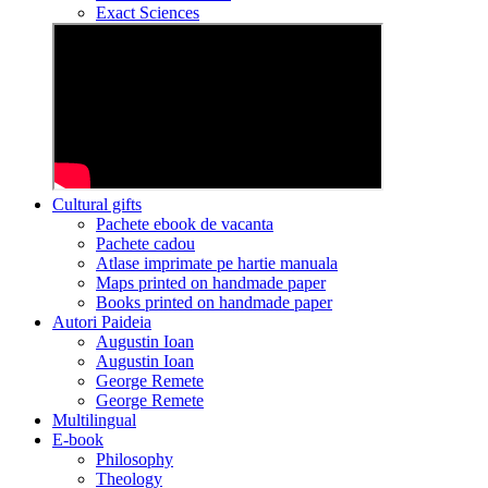
Exact Sciences
Cultural gifts
Pachete ebook de vacanta
Pachete cadou
Atlase imprimate pe hartie manuala
Maps printed on handmade paper
Books printed on handmade paper
Autori Paideia
Augustin Ioan
Augustin Ioan
George Remete
George Remete
Multilingual
E-book
Philosophy
Theology