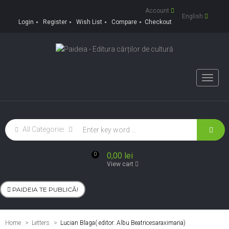
Account
English
Login
Register
Wish List
Compare
Checkout
Toggle
naviga
0,00 lei
0
View cart
PAIDEIA TE PUBLICĂ!
Home
Letters
>
Lucian Blaga( editor: Albu Beatricesaraximaria)