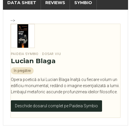
DATA SHEET
REVIEWS
SYMBIO
-->
PAIDEIA SYMBIO · DOSAR VIU
Lucian Blaga
în pregătire
Opera poetică a lui Lucian Blaga înalţă cu fiecare volum un
edificiu monumental, redând o imagine esenţializată a lumii.
Limbajul metaforic ascunde profunzimea ideilor filosofice.
Deschide dosarul complet pe Paideia Symbio