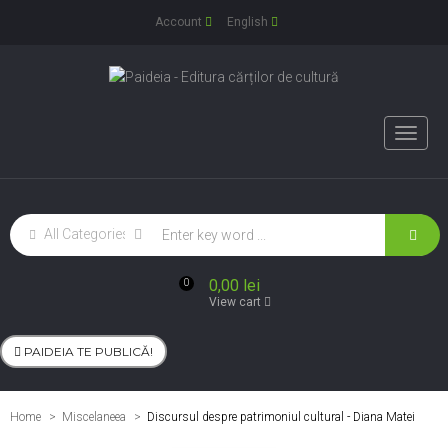
Account
English
Toggle
naviga
0,00 lei
0
View cart
PAIDEIA TE PUBLICĂ!
Home
Miscelaneea
>
Discursul despre patrimoniul cultural - Diana Matei