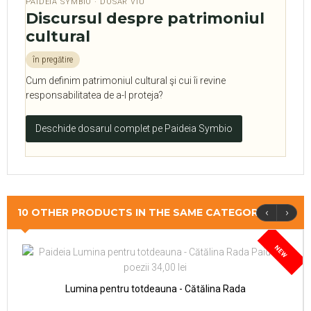
PAIDEIA SYMBIO · DOSAR VIU
Discursul despre patrimoniul
cultural
în pregătire
Cum definim patrimoniul cultural şi cui îi revine
responsabilitatea de a-l proteja?
Deschide dosarul complet pe Paideia Symbio
‹
›
10 OTHER PRODUCTS IN THE SAME CATEGORY
NEW
Lumina pentru totdeauna - Cătălina Rada