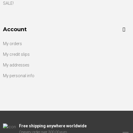
SALE!
Account
My orders
My credit slips
My addresses
My personal info
Free shipping anywhere worldwide
Onevery order over 300.00 euro