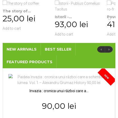
The story of...
25,00 lei
Istorii -...
Poves
93,00 lei
41,
Add to cart
Add to cart
Add to
‹
›
NEW ARRIVALS
BEST SELLER
FEATURED PRODUCTS
NEW
Invazia : cronica unui război care a...
90,00 lei