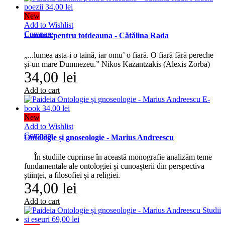
New
Add to Wishlist
Compare
Lumina pentru totdeauna - Cătălina Rada
„...lumea asta-i o taină, iar omu’ o fiară. O fiară fără pereche
și-un mare Dumnezeu.” Nikos Kazantzakis (Alexis Zorba)
34,00 lei
Add to cart
New
Add to Wishlist
Compare
Ontologie și gnoseologie - Marius Andreescu
În studiile cuprinse în această monografie analizăm teme
fundamentale ale ontologiei și cunoașterii din perspectiva
științei, a filosofiei și a religiei.
34,00 lei
Add to cart