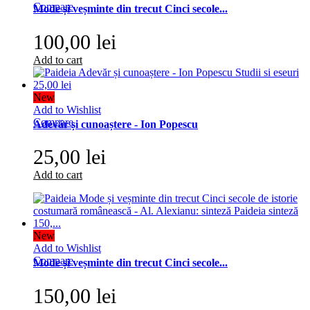
Compare
Mode și veșminte din trecut Cinci secole...
100,00 lei
Add to cart
New
Add to Wishlist
Compare
Adevăr și cunoaștere - Ion Popescu
25,00 lei
Add to cart
New
Add to Wishlist
Compare
Mode și veșminte din trecut Cinci secole...
150,00 lei