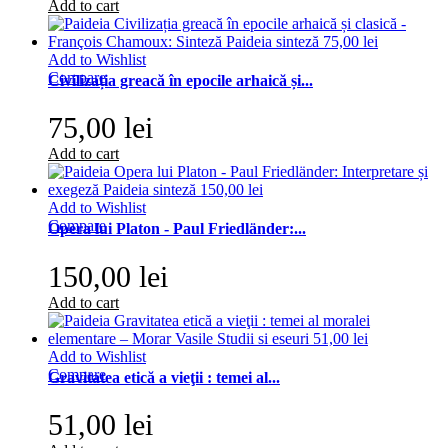
Add to cart
Add to Wishlist
Compare
Civilizația greacă în epocile arhaică și...
75,00 lei
Add to cart
Add to Wishlist
Compare
Opera lui Platon - Paul Friedländer:...
150,00 lei
Add to cart
Add to Wishlist
Compare
Gravitatea etică a vieţii : temei al...
51,00 lei