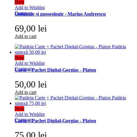
New
Add to Wishlist
Compare
Ontologie și gnoseologie - Marius Andreescu
69,00 lei
Add to cart
New
Add to Wishlist
Compare
Carte + Pachet Digital-Gorgias - Platon
50,00 lei
Add to cart
New
Add to Wishlist
Compare
Carte + Pachet Digital-Gorgias - Platon
75,00 lei