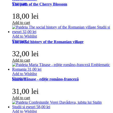
Compare
The path of the Cherry Blossom
18,00 lei
Add to cart
Add to Wishlist
Compare
The social history of the Romanian village
32,00 lei
Add to cart
Add to Wishlist
Compare
Maria Tănase - ediție româno-franceză
31,00 lei
Add to cart
Add to Wishlist