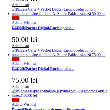
Add to cart
New
Add to Wishlist
Compare
Carte + Pachet Digital-Enciclopedia...
50,00 lei
Add to cart
New
Add to Wishlist
Compare
Carte + Pachet Digital-Enciclopedia...
75,00 lei
Add to cart
New
Add to Wishlist
Compare
Despre Pythagora şi pythagorei: Fragmente