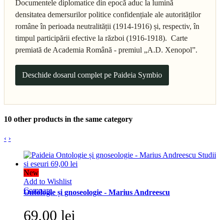
Documentele diplomatice din epocă aduc la lumină
densitatea demersurilor politice confidențiale ale autorităților
române în perioada neutralității (1914-1916) și, respectiv, în
timpul participării efective la război (1916-1918). Carte
premiată de Academia Română - premiul „A.D. Xenopol”.
Deschide dosarul complet pe Paideia Symbio
10 other products in the same category
‹
›
New
Add to Wishlist
Compare
Ontologie și gnoseologie - Marius Andreescu
69,00 lei