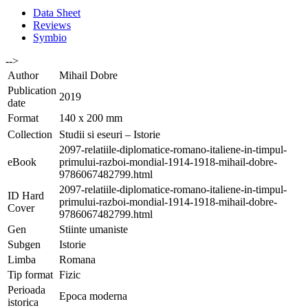
Data Sheet
Reviews
Symbio
-->
Author
Mihail Dobre
Publication
2019
date
Format
140 x 200 mm
Collection
Studii si eseuri – Istorie
2097-relatiile-diplomatice-romano-italiene-in-timpul-
eBook
primului-razboi-mondial-1914-1918-mihail-dobre-
9786067482799.html
2097-relatiile-diplomatice-romano-italiene-in-timpul-
ID Hard
primului-razboi-mondial-1914-1918-mihail-dobre-
Cover
9786067482799.html
Gen
Stiinte umaniste
Subgen
Istorie
Limba
Romana
Tip format
Fizic
Perioada
Epoca moderna
istorica