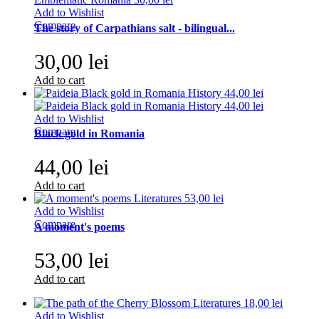
Add to Wishlist
Compare
The story of Carpathians salt - bilingual...
30,00 lei
Add to cart
Add to Wishlist
Compare
Black gold in Romania
44,00 lei
Add to cart
Add to Wishlist
Compare
A moment's poems
53,00 lei
Add to cart
Add to Wishlist