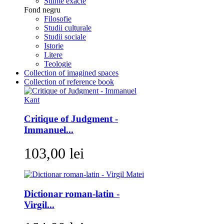
Stiinte exacte
Fond negru
Filosofie
Studii culturale
Studii sociale
Istorie
Litere
Teologie
Collection of imagined spaces
Collection of reference book
Critique of Judgment -
Immanuel...
103,00 lei
Dictionar roman-latin -
Virgil...