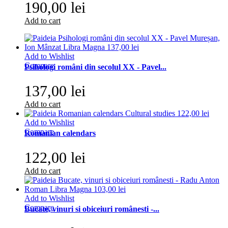
190,00 lei
Add to cart
Add to Wishlist
Compare
Psihologi români din secolul XX - Pavel...
137,00 lei
Add to cart
Add to Wishlist
Compare
Romanian calendars
122,00 lei
Add to cart
Add to Wishlist
Compare
Bucate, vinuri si obiceiuri românesti -...