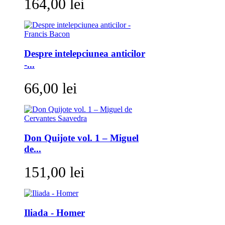
164,00 lei
Despre intelepciunea anticilor
-...
66,00 lei
Don Quijote vol. 1 – Miguel
de...
151,00 lei
Iliada - Homer