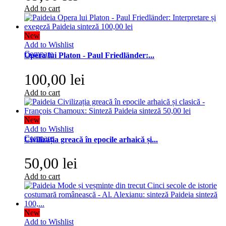
Add to cart
New
Add to Wishlist
Compare
Opera lui Platon - Paul Friedländer:...
100,00 lei
Add to cart
New
Add to Wishlist
Compare
Civilizația greacă în epocile arhaică și...
50,00 lei
Add to cart
New
Add to Wishlist