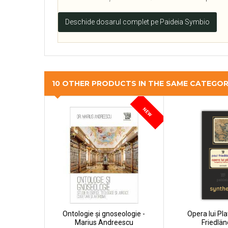
Deschide dosarul complet pe Paideia Symbio
10 OTHER PRODUCTS IN THE SAME CATEGO
NEW
Ontologie și gnoseologie -
Opera lui Pla
Marius Andreescu
Friedländ