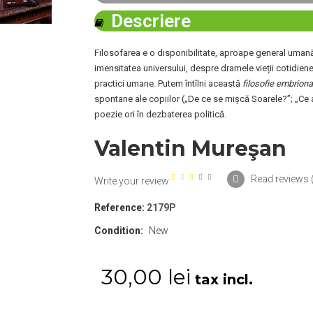
Descriere
Filosofarea e o disponibilitate, aproape general umană
imensitatea universului, despre dramele vieții cotidiene 
practici umane. Putem întîlni această
filosofie embriona
spontane ale copiilor („De ce se mișcă Soarele?”; „Ce a
poezie ori în dezbaterea politică.
Valentin Mureşan
Read reviews 
Write your review
Reference:
2179P
Condition:
New
30,00 lei
tax incl.