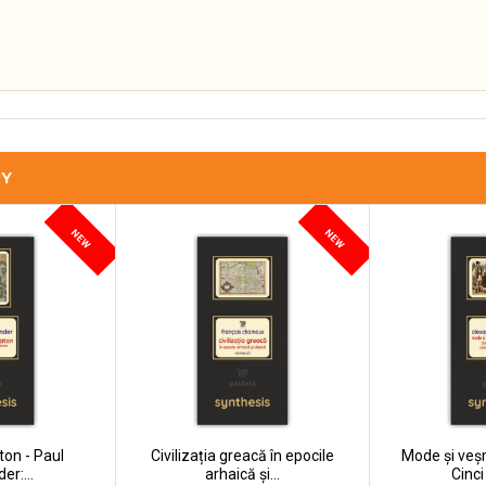
RY
NEW
NEW
ton - Paul
Civilizația greacă în epocile
Mode și veșm
er:...
arhaică și...
Cinci