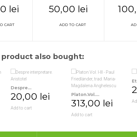
0 lei
50,00 lei
100,
O CART
ADD TO CART
AD
product also bought:
Et
2
Despre...
20,00 lei
Platon.Vol....
313,00 lei
Ad
Add to cart
Add to cart