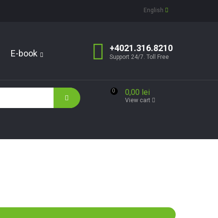
English
+4021.316.8210
E-book
Support 24/7. Toll Free
0,00 lei
0
View cart
?