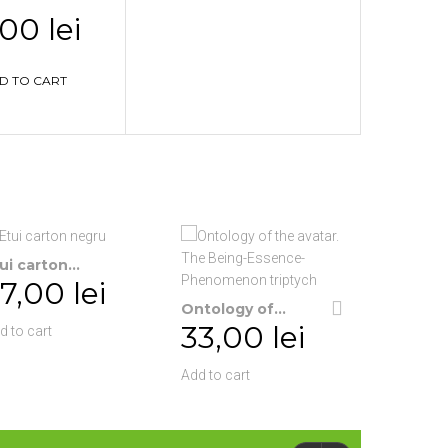
00 lei
D TO CART
ui carton...
7,00 lei
Ontology of...
Paideia...
33,00 lei
314,
d to cart
Add to cart
Add to cart