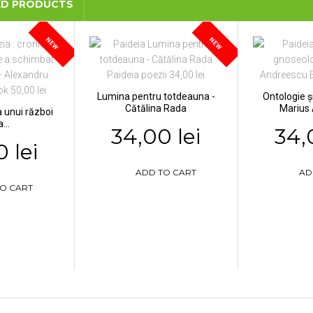
ED PRODUCTS
NEW
NEW
Lumina pentru totdeauna -
Ontologie ș
Cătălina Rada
Marius
a unui război
...
34,00 lei
34,
 lei
ADD TO CART
AD
O CART