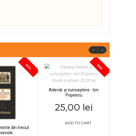
‹
›
NEW
NEW
Adevăr și cunoaștere - Ion
Popescu
25,00 lei
ADD TO CART
inte din trecut
 secole...