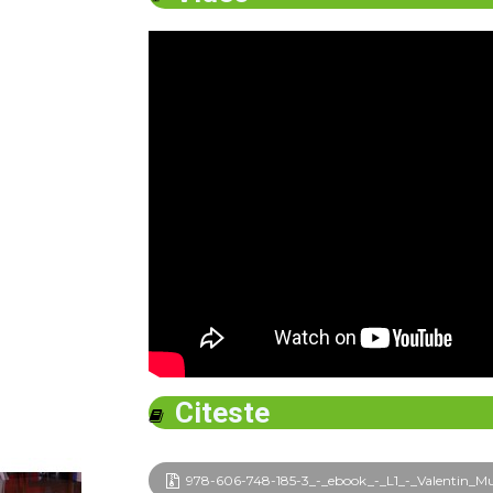
Citeste
978-606-748-185-3_-_ebook_-_L1_-_Valentin_Mure