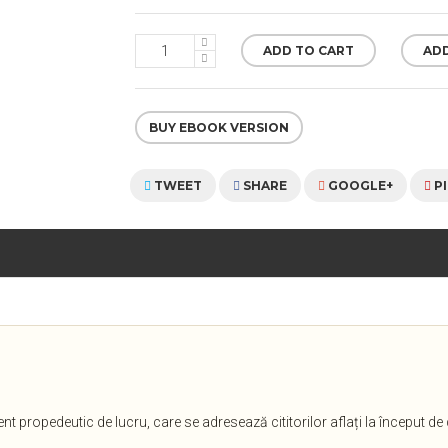
ADD TO CART
ADD
BUY EBOOK VERSION
TWEET
SHARE
GOOGLE+
P
nt propedeutic de lucru, care se adresează cititorilor aflați la început de