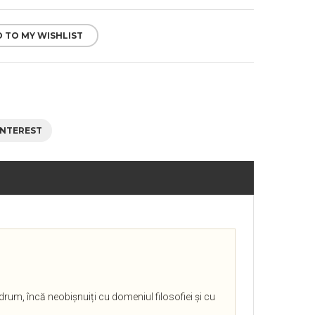
 TO MY WISHLIST
INTEREST
 drum, încă neobișnuiți cu domeniul filosofiei și cu