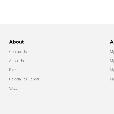
About
A
Contact Us
My
About Us
My
Blog
My
Paideia Te Publica!
My
SALE!