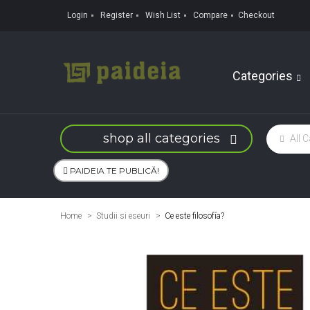
Login
Register
Wish List
Compare
Checkout
Categories
shop all categories
PAIDEIA TE PUBLICĂ!
Home
Studii si eseuri
>
Ce este filosofía?