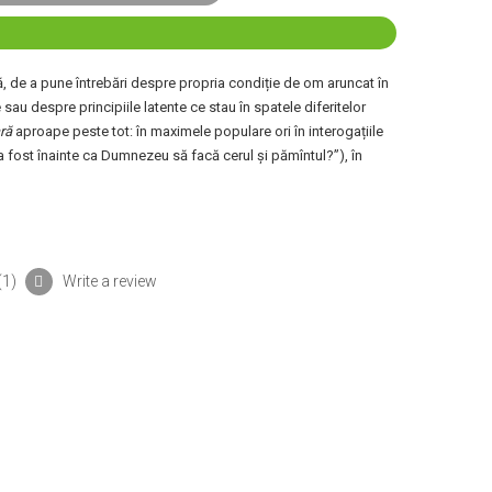
, de a pune întrebări despre propria condiție de om aruncat în
sau despre principiile latente ce stau în spatele diferitelor
ră
aproape peste tot: în maximele populare ori în interogațiile
 fost înainte ca Dumnezeu să facă cerul și pămîntul?”), în
(
1
)
Write a review