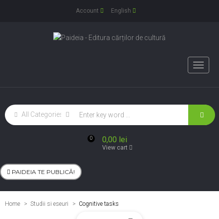
Account
English
Toggle
naviga
0,00 lei
0
View cart
PAIDEIA TE PUBLICĂ!
Home
Studii si eseuri
>
Cognitive tasks