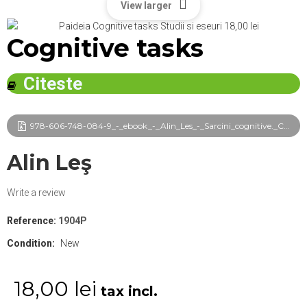
View larger
Cognitive tasks
Citeste
978-606-748-084-9_-_ebook_-_Alin_Les_-_Sarcini_cognitive._Caiet_nepremeditat_frg.pdf
Alin Leş
Write a review
Reference:
1904P
Condition:
New
18,00 lei
tax incl.