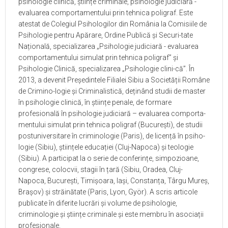
psihologie clinică, științe criminale, psihologie judiciară -
evaluarea comportamentului prin tehnica poligraf. Este
atestat de Colegiul Psihologilor din România la Comisiile de
Psihologie pentru Apărare, Ordine Publică și Securi-tate
Națională, specializarea „Psihologie judiciară - evaluarea
comportamentului simulat prin tehnica poligraf” și
Psihologie Clinică, specializarea „Psihologie clini-că”. În
2013, a devenit Președintele Filialei Sibiu a Societății Române
de Crimino-logie și Criminalistică, deținând studii de master
în psihologie clinică, în științe penale, de formare
profesională în psihologie judiciară – evaluarea comporta-
mentului simulat prin tehnica poligraf (București), de studii
postuniversitare în criminologie (Paris), de licență în psiho-
logie (Sibiu), științele educației (Cluj-Napoca) și teologie
(Sibiu). A participat la o serie de conferințe, simpozioane,
congrese, colocvii, stagii în țară (Sibiu, Oradea, Cluj-
Napoca, București, Timișoara, Iași, Constanța, Târgu Mureș,
Brașov) și străinătate (Paris, Lyon, Györ). A scris articole
publicate în diferite lucrări și volume de psihologie,
criminologie și științe criminale și este membru în asociații
profesionale.