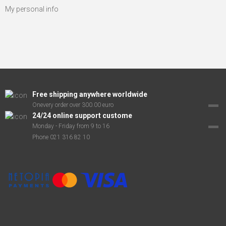
My personal info
Free shipping anywhere worldwide
Onevery order over 300.00 euro
24/24 online support custome
Monday - Friday from 9 to 16
Phone 021 316 82 10