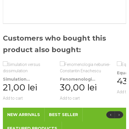
Customers who bought this
product also bought:
Equals
43
Simulation...
Fenomenologi...
21,00 lei
30,00 lei
Add to
Add to cart
Add to cart
‹
›
NEW ARRIVALS
BEST SELLER
FEATURED PRODUCTS