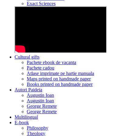
Exact Sciences
Cultural gifts
Pachete ebook de vacanta
Pachete cadou
Atlase imprimate pe hartie manuala
Maps printed on handmade paper
Books printed on handmade paper
Autori Paideia
Augustin Ioan
Augustin Ioan
George Remete
George Remete
Multilingual
E-book
Philosophy
Theology