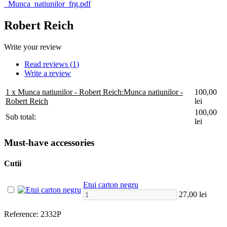
_Munca_natiunilor_frg.pdf
Robert Reich
Write your review
Read reviews (
1
)
Write a review
1 x Munca natiunilor - Robert Reich:
Munca natiunilor -
100,00
Robert Reich
lei
100,00
Sub total:
lei
Must-have accessories
Cutii
Etui carton negru
27,00 lei
Reference:
2332P