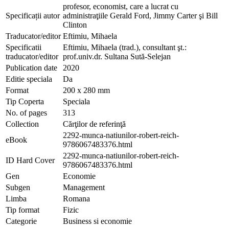
profesor, economist, care a lucrat cu
Specificații autor
administraţiile Gerald Ford, Jimmy Carter şi Bill
Clinton
Traducator/editor
Eftimiu, Mihaela
Specificatii
Eftimiu, Mihaela (trad.), consultant şt.:
traducator/editor
prof.univ.dr. Sultana Sută-Selejan
Publication date
2020
Editie speciala
Da
Format
200 x 280 mm
Tip Coperta
Speciala
No. of pages
313
Collection
Cărţilor de referinţă
2292-munca-natiunilor-robert-reich-
eBook
9786067483376.html
2292-munca-natiunilor-robert-reich-
ID Hard Cover
9786067483376.html
Gen
Economie
Subgen
Management
Limba
Romana
Tip format
Fizic
Categorie
Business si economie