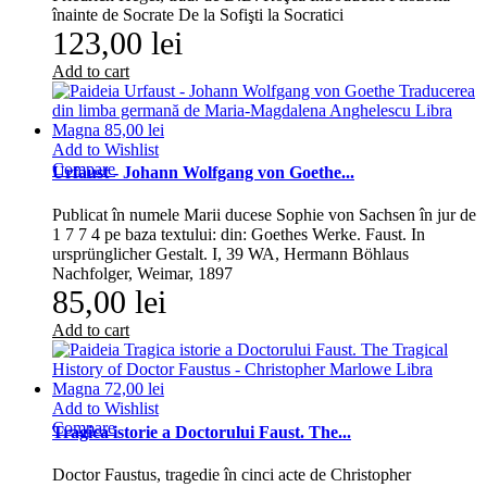
înainte de Socrate De la Sofişti la Socratici
123,00 lei
Add to cart
Add to Wishlist
Compare
Urfaust - Johann Wolfgang von Goethe...
Publicat în numele Marii ducese Sophie von Sachsen în jur de
1 7 7 4 pe baza textului: din: Goethes Werke. Faust. In
ursprünglicher Gestalt. I, 39 WA, Hermann Böhlaus
Nachfolger, Weimar, 1897
85,00 lei
Add to cart
Add to Wishlist
Compare
Tragica istorie a Doctorului Faust. The...
Doctor Faustus, tragedie în cinci acte de Christopher