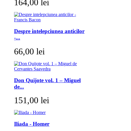
164,00 lei
Despre intelepciunea anticilor
-...
66,00 lei
Don Quijote vol. 1 – Miguel
de...
151,00 lei
Iliada - Homer