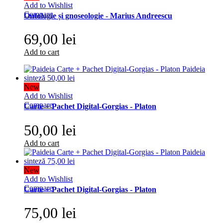
Add to Wishlist
Compare
Ontologie și gnoseologie - Marius Andreescu
69,00 lei
Add to cart
New
Add to Wishlist
Compare
Carte + Pachet Digital-Gorgias - Platon
50,00 lei
Add to cart
New
Add to Wishlist
Compare
Carte + Pachet Digital-Gorgias - Platon
75,00 lei