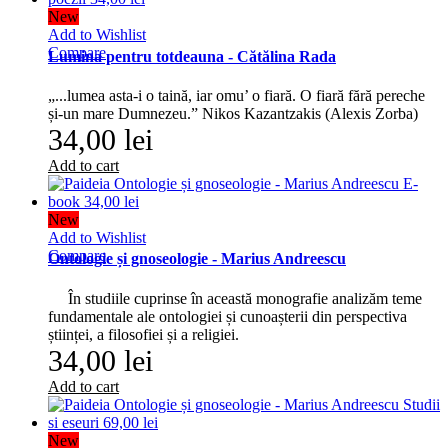
New
Add to Wishlist
Compare
Lumina pentru totdeauna - Cătălina Rada
„...lumea asta-i o taină, iar omu’ o fiară. O fiară fără pereche
și-un mare Dumnezeu.” Nikos Kazantzakis (Alexis Zorba)
34,00 lei
Add to cart
New
Add to Wishlist
Compare
Ontologie și gnoseologie - Marius Andreescu
În studiile cuprinse în această monografie analizăm teme
fundamentale ale ontologiei și cunoașterii din perspectiva
științei, a filosofiei și a religiei.
34,00 lei
Add to cart
New