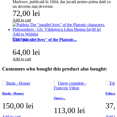
Marlowe, publicată în 1604, dar jucată pentru prima dată cu
un deceniu mai devreme.
72,00 lei
Add to cart
Add to Wishlist
Compare
The "parallel lives" of the Platonic...
64,00 lei
Add to cart
Customers who bought this product also bought:
Iliada - Homer
Ethical
Opere...
150,00 lei
37,
113,00 lei
Add to cart
Add to