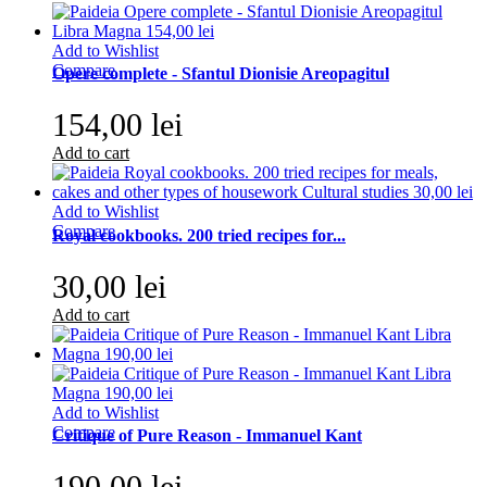
Add to Wishlist
Compare
Opere complete - Sfantul Dionisie Areopagitul
154,00 lei
Add to cart
Add to Wishlist
Compare
Royal cookbooks. 200 tried recipes for...
30,00 lei
Add to cart
Add to Wishlist
Compare
Critique of Pure Reason - Immanuel Kant
190,00 lei