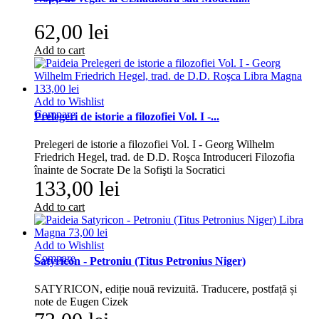
62,00 lei
Add to cart
Add to Wishlist
Compare
Prelegeri de istorie a filozofiei Vol. I -...
Prelegeri de istorie a filozofiei Vol. I - Georg Wilhelm
Friedrich Hegel, trad. de D.D. Roşca Introduceri Filozofia
înainte de Socrate De la Sofişti la Socratici
133,00 lei
Add to cart
Add to Wishlist
Compare
Satyricon - Petroniu (Titus Petronius Niger)
SATYRICON, ediție nouã revizuitã. Traducere, postfață și
note de Eugen Cizek