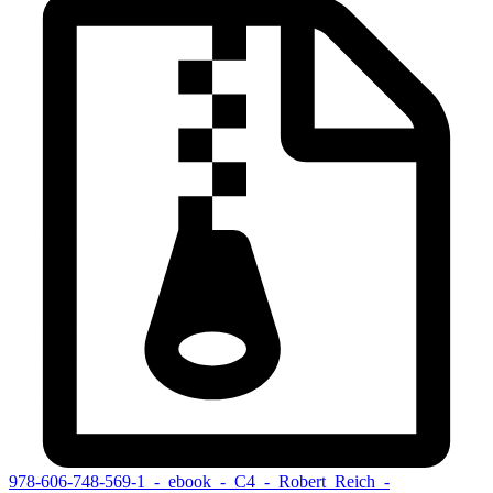
978-606-748-569-1_-_ebook_-_C4_-_Robert_Reich_-