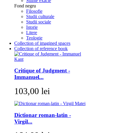
Stiinte exacte
Fond negru
Filosofie
Studii culturale
Studii sociale
Istorie
Litere
Teologie
Collection of imagined spaces
Collection of reference book
Critique of Judgment -
Immanuel...
103,00 lei
Dictionar roman-latin -
Virgil...