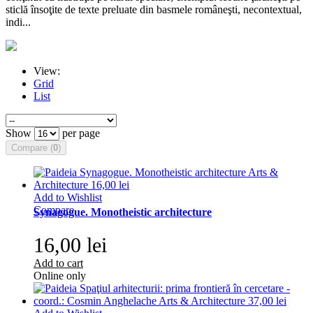
sticlă însoţite de texte preluate din basmele româneşti, necontextual,
indi...
View:
Grid
List
Show
per page
Compare (
0
)
Add to Wishlist
Compare
Synagogue. Monotheistic architecture
16,00 lei
Add to cart
Online only