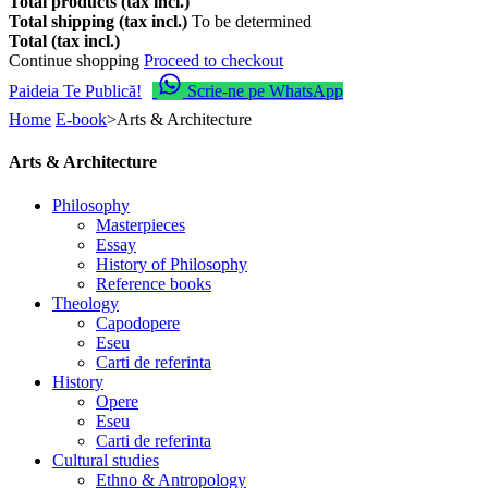
Total products (tax incl.)
Total shipping (tax incl.)
To be determined
Total (tax incl.)
Continue shopping
Proceed to checkout
Paideia Te Publică!
Scrie-ne pe WhatsApp
Home
E-book
>
Arts & Architecture
Arts & Architecture
Philosophy
Masterpieces
Essay
History of Philosophy
Reference books
Theology
Capodopere
Eseu
Carti de referinta
History
Opere
Eseu
Carti de referinta
Cultural studies
Ethno & Antropology