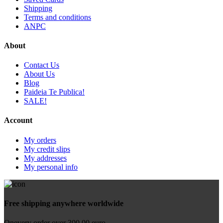
Shipping
Terms and conditions
ANPC
About
Contact Us
About Us
Blog
Paideia Te Publica!
SALE!
Account
My orders
My credit slips
My addresses
My personal info
Free shipping anywhere worldwide
Onevery order over 300.00 euro