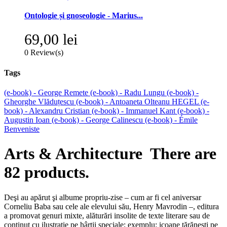
Ontologie și gnoseologie - Marius...
69,00 lei
0
Review(s)
Tags
(e-book) - George Remete
(e-book) - Radu Lungu
(e-book) -
Gheorghe Vlăduțescu
(e-book) - Antoaneta Olteanu
HEGEL
(e-
book) - Alexandru Cristian
(e-book) - Immanuel Kant
(e-book) -
Augustin Ioan
(e-book) - George Calinescu
(e-book) - Émile
Benveniste
Arts & Architecture
There are
82 products.
Deşi au apărut şi albume propriu-zise – cum ar fi cel aniversar
Corneliu Baba sau cele ale elevului său, Henry Mavrodin –, editura
a promovat genuri mixte, alăturări insolite de texte literare sau de
conţinut cu ilustraţie pe hârtii speciale; exemplu: icoane ţărăneşti pe