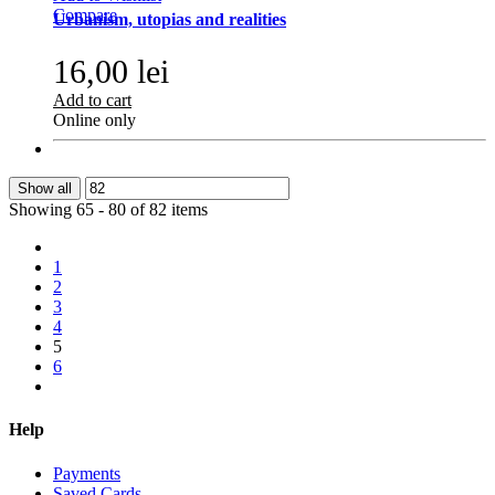
Compare
Urbanism, utopias and realities
16,00 lei
Add to cart
Online only
Show all
Showing 65 - 80 of 82 items
1
2
3
4
5
6
Help
Payments
Saved Cards