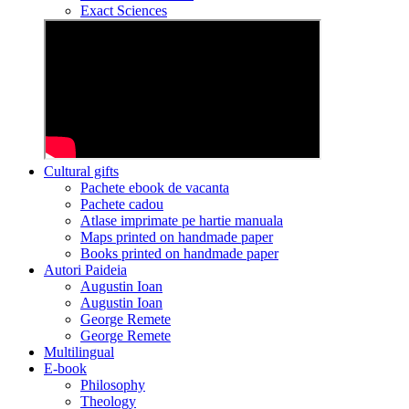
Exact Sciences
Cultural gifts
Pachete ebook de vacanta
Pachete cadou
Atlase imprimate pe hartie manuala
Maps printed on handmade paper
Books printed on handmade paper
Autori Paideia
Augustin Ioan
Augustin Ioan
George Remete
George Remete
Multilingual
E-book
Philosophy
Theology