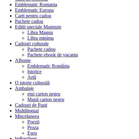
Emblematic Romania
Emblematic Europa
Carti pentru cadou
Pachete cadou
Editii speciale Magnum
Libra Magna
Libra minima
Cadouri culturale
Pachete cadou
Pachete ebook de vacanta
Albume
Emblematic România
Istorice
Artă
O istorie culturală
Ambalaje
etui carton negru
Mapă carton negru
Cadouri de Pasti
Multilingual
Miscelaneea
Poezii
Proza
Eseu
beResilient