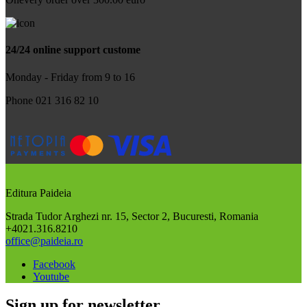
24/24 online support custome
Monday - Friday from 9 to 16
Phone 021 316 82 10
Editura Paideia
Strada Tudor Arghezi nr. 15, Sector 2, Bucuresti, Romania
+4021.316.8210
office@paideia.ro
Facebook
Youtube
Sign up for newsletter