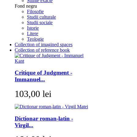
Stiinte exacte
Fond negru
Filosofie
Studii culturale
Studii sociale
Istorie
Litere
Teologie
Collection of imagined spaces
Collection of reference book
Critique of Judgment -
Immanuel...
103,00 lei
Dictionar roman-latin -
Virgil...