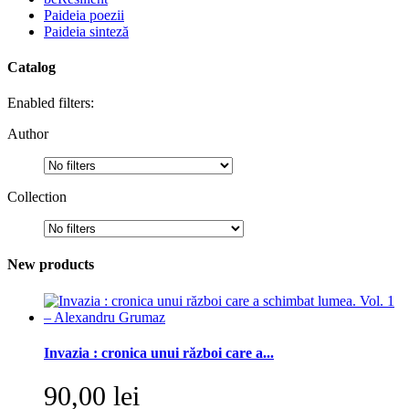
Paideia poezii
Paideia sinteză
Catalog
Enabled filters:
Author
Collection
New products
Invazia : cronica unui război care a...
90,00 lei