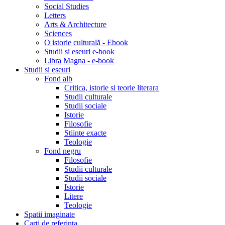
Social Studies
Letters
Arts & Architecture
Sciences
O istorie culturală - Ebook
Studii si eseuri e-book
Libra Magna - e-book
Studii si eseuri
Fond alb
Critica, istorie si teorie literara
Studii culturale
Studii sociale
Istorie
Filosofie
Stiinte exacte
Teologie
Fond negru
Filosofie
Studii culturale
Studii sociale
Istorie
Litere
Teologie
Spatii imaginate
Carti de referinta