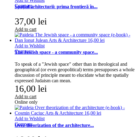
Add to Wishlist
Compare
Spaţiul arhitecturii: prima frontieră în...
37,00 lei
Add to cart
Add to Wishlist
Compare
The Jewish space - a community space...
To speak of a "Jewish space" other than in theological and
geographical (or even geopolitical) terms presupposes a whole
discussion of principle meant to elucidate what the spatially
expressed Judaism can mean.
16,00 lei
Add to cart
Online only
Add to Wishlist
Compare
Over theorization of the architecture...