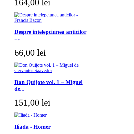
164,00 lei
Despre intelepciunea anticilor
-...
66,00 lei
Don Quijote vol. 1 – Miguel
de...
151,00 lei
Iliada - Homer