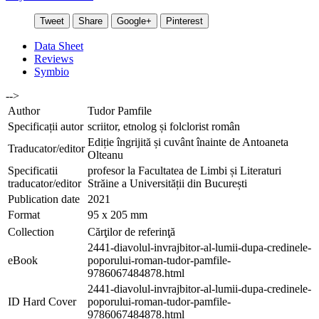
Tweet
Share
Google+
Pinterest
Data Sheet
Reviews
Symbio
-->
Author
Tudor Pamfile
Specificații autor
scriitor, etnolog și folclorist român
Ediție îngrijită și cuvânt înainte de Antoaneta
Traducator/editor
Olteanu
Specificatii
profesor la Facultatea de Limbi și Literaturi
traducator/editor
Străine a Universității din București
Publication date
2021
Format
95 x 205 mm
Collection
Cărţilor de referinţă
2441-diavolul-invrajbitor-al-lumii-dupa-credinele-
eBook
poporului-roman-tudor-pamfile-
9786067484878.html
2441-diavolul-invrajbitor-al-lumii-dupa-credinele-
ID Hard Cover
poporului-roman-tudor-pamfile-
9786067484878.html