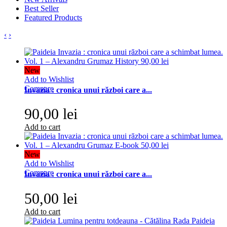
Best Seller
Featured Products
‹
›
New
Add to Wishlist
Compare
Invazia : cronica unui război care a...
90,00 lei
Add to cart
New
Add to Wishlist
Compare
Invazia : cronica unui război care a...
50,00 lei
Add to cart