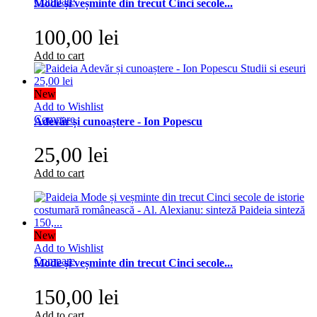
Compare
Mode și veșminte din trecut Cinci secole...
100,00 lei
Add to cart
New
Add to Wishlist
Compare
Adevăr și cunoaștere - Ion Popescu
25,00 lei
Add to cart
New
Add to Wishlist
Compare
Mode și veșminte din trecut Cinci secole...
150,00 lei
Add to cart