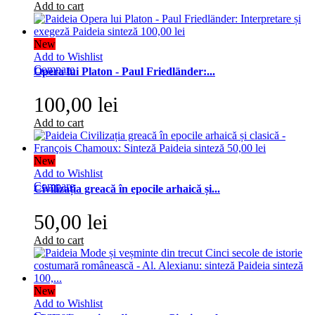
Add to cart
New
Add to Wishlist
Compare
Opera lui Platon - Paul Friedländer:...
100,00 lei
Add to cart
New
Add to Wishlist
Compare
Civilizația greacă în epocile arhaică și...
50,00 lei
Add to cart
New
Add to Wishlist