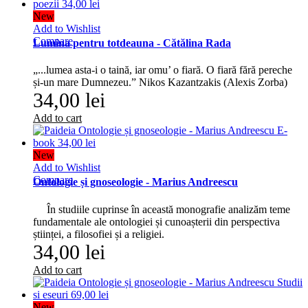
New
Add to Wishlist
Compare
Lumina pentru totdeauna - Cătălina Rada
„...lumea asta-i o taină, iar omu’ o fiară. O fiară fără pereche
și-un mare Dumnezeu.” Nikos Kazantzakis (Alexis Zorba)
34,00 lei
Add to cart
New
Add to Wishlist
Compare
Ontologie și gnoseologie - Marius Andreescu
În studiile cuprinse în această monografie analizăm teme
fundamentale ale ontologiei și cunoașterii din perspectiva
științei, a filosofiei și a religiei.
34,00 lei
Add to cart
New