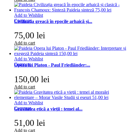
Add to Wishlist
Compare
Civilizația greacă în epocile arhaică și...
75,00 lei
Add to cart
Add to Wishlist
Compare
Opera lui Platon - Paul Friedländer:...
150,00 lei
Add to cart
Add to Wishlist
Compare
Gravitatea etică a vieţii : temei al...
51,00 lei
Add to cart