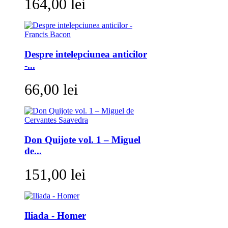
164,00 lei
Despre intelepciunea anticilor
-...
66,00 lei
Don Quijote vol. 1 – Miguel
de...
151,00 lei
Iliada - Homer