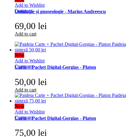
Add to Wishlist
Compare
Ontologie și gnoseologie - Marius Andreescu
69,00 lei
Add to cart
New
Add to Wishlist
Compare
Carte + Pachet Digital-Gorgias - Platon
50,00 lei
Add to cart
New
Add to Wishlist
Compare
Carte + Pachet Digital-Gorgias - Platon
75,00 lei