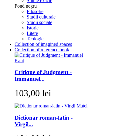
Stiinte exacte
Fond negru
Filosofie
Studii culturale
Studii sociale
Istorie
Litere
Teologie
Collection of imagined spaces
Collection of reference book
Critique of Judgment -
Immanuel...
103,00 lei
Dictionar roman-latin -
Virgil...