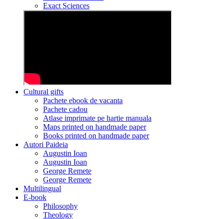
Exact Sciences
Cultural gifts
Pachete ebook de vacanta
Pachete cadou
Atlase imprimate pe hartie manuala
Maps printed on handmade paper
Books printed on handmade paper
Autori Paideia
Augustin Ioan
Augustin Ioan
George Remete
George Remete
Multilingual
E-book
Philosophy
Theology