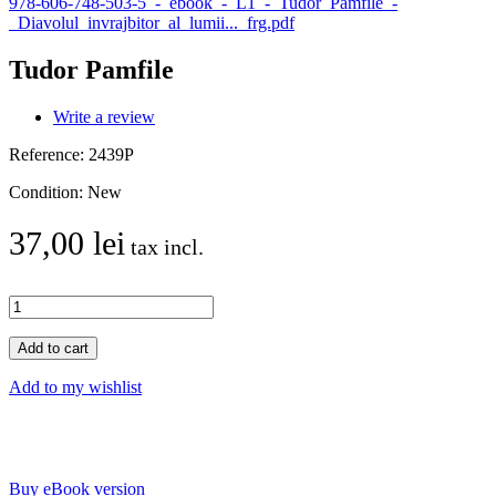
978-606-748-503-5_-_ebook_-_L1_-_Tudor_Pamfile_-
_Diavolul_invrajbitor_al_lumii..._frg.pdf
Tudor Pamfile
Write a review
Reference:
2439P
Condition:
New
37,00 lei
tax incl.
Add to cart
Add to my wishlist
Buy eBook version