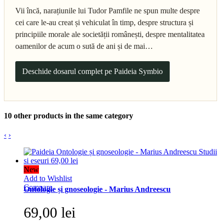
Vii încă, narațiunile lui Tudor Pamfile ne spun multe despre
cei care le-au creat și vehiculat în timp, despre structura și
principiile morale ale societății românești, despre mentalitatea
oamenilor de acum o sută de ani și de mai…
Deschide dosarul complet pe Paideia Symbio
10 other products in the same category
‹
›
New
Add to Wishlist
Compare
Ontologie și gnoseologie - Marius Andreescu
69,00 lei