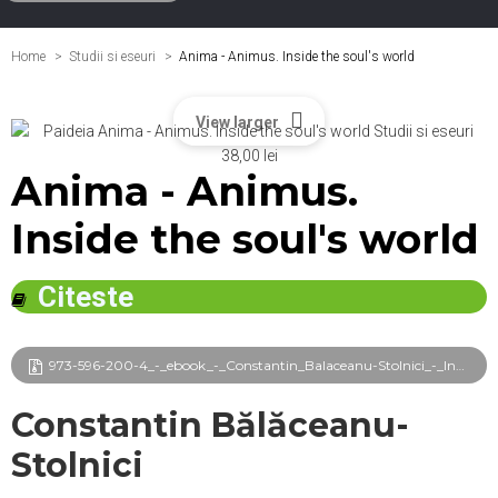
Home
Studii si eseuri
>
Anima - Animus. Inside the soul's world
View larger
Anima - Animus.
Inside the soul's world
Citeste
973-596-200-4_-_ebook_-_Constantin_Balaceanu-Stolnici_-_Incursiune_in_lumea_sufletului_frg.pdf
Constantin Bălăceanu-
Stolnici