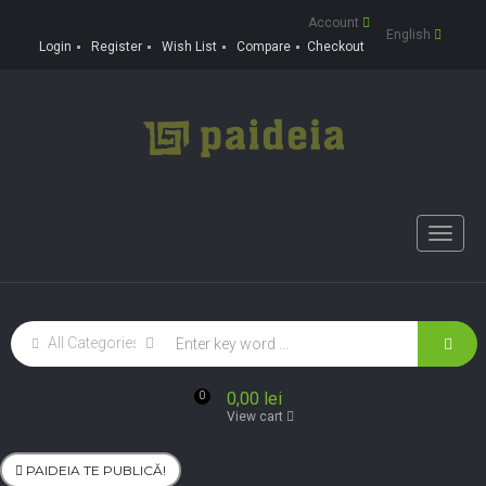
Account
English
Login
Register
Wish List
Compare
Checkout
Toggle
naviga
0,00 lei
0
View cart
PAIDEIA TE PUBLICĂ!