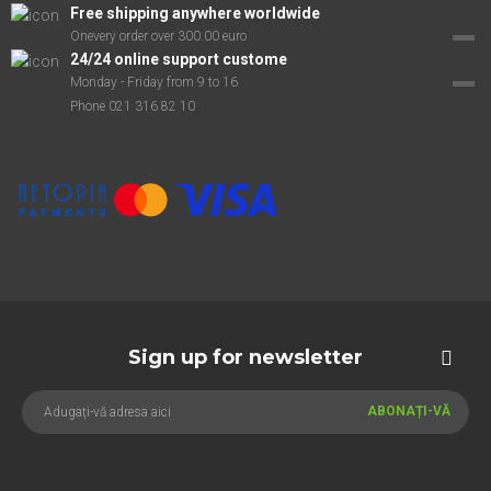
Free shipping anywhere worldwide
Onevery order over 300.00 euro
24/24 online support custome
Monday - Friday from 9 to 16
Phone 021 316 82 10
Sign up for newsletter
ABONAȚI-VĂ