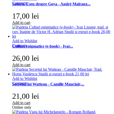
Compare
Saturn. Eseu despre Goya - André Malraux...
17,00 lei
Add to cart
Add to Wishlist
Compare
Culturi enigmatice (e-book) - Ivar...
26,00 lei
Add to cart
Add to Wishlist
Compare
Secretul lui Watteau - Camille Mauclair,...
21,00 lei
Add to cart
Online only