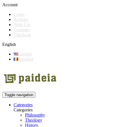
Account
Login
Register
Wish List
Compare
Checkout
English
English
Română
Toggle navigation
Categories
Categories
Philosophy
Theology
History