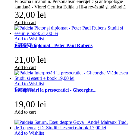
Filosofia umanului. Personalism energetic și antropologie
kantiană - Viorel Cernica Ediţia a III-a revăzută şi adăugită
32,00 lei
Add to cart
Add to Wishlist
Compare
Pictor și diplomat - Peter Paul Rubens
21,00 lei
Add to cart
Add to Wishlist
Compare
Interpretări la presocratici - Gheorghe...
19,00 lei
Add to cart
Add to Wishlist