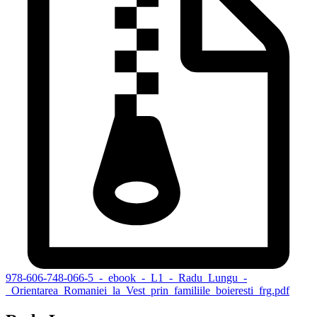
978-606-748-066-5_-_ebook_-_L1_-_Radu_Lungu_-
_Orientarea_Romaniei_la_Vest_prin_familiile_boieresti_frg.pdf