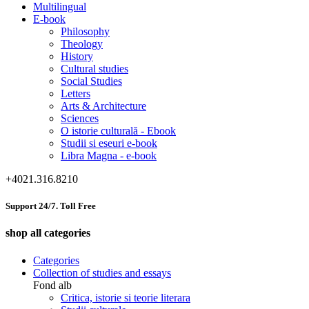
Multilingual
E-book
Philosophy
Theology
History
Cultural studies
Social Studies
Letters
Arts & Architecture
Sciences
O istorie culturală - Ebook
Studii si eseuri e-book
Libra Magna - e-book
+4021.316.8210
Support 24/7. Toll Free
shop all categories
Categories
Collection of studies and essays
Fond alb
Critica, istorie si teorie literara