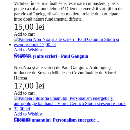
Virtutea, în cel mai înalt sens, este oare cunoaștere, și asta
poate ca rol al unei tehnici? Dilemele exersării virtuții țin de
paradoxul înțelegerii sale ca mediere, relație de participare
între două naturi fundamental diferite.
15,00 lei
Add to cart
Add to Wishlist
Compare
Noa-Noa şi alte scrieri - Paul Gauguin
Noa-Noa şi alte scrieri de Paul Gauguin, Antologie și
traducere de Suzana Mihalescu Cuvînt înainte de Viorel
Harosa
17,00 lei
Add to cart
Add to Wishlist
Compare
Filosofia umanului. Personalism energetic...