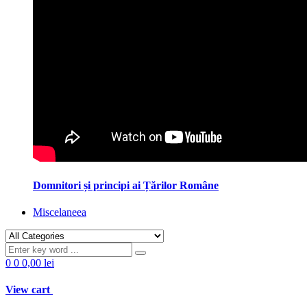
Domnitori și principi ai Țărilor Române
Miscelaneea
0
0
0,00 lei
View cart