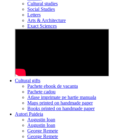
Cultural studies
Social Studies
Letters
Arts & Architecture
Exact Sciences
Cultural gifts
Pachete ebook de vacanta
Pachete cadou
Atlase imprimate pe hartie manuala
Maps printed on handmade paper
Books printed on handmade paper
Autori Paideia
Augustin Ioan
Augustin Ioan
George Remete
George Remete