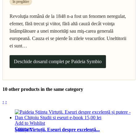
în pregătire
Revoluţia română de la 1848 n-a fost un fenomen neregulat,
efemer, fără trecut şi viitor, fără altă cauză decât voinţa
întâmplătoare a unei minorităţi sau miş-carea generală
europeană. Cauza ei se pierde în zilele veacurilor. Uneltitorii
ei sunt…
Deschide dosarul complet pe Paideia Symbio
10 other products in the same category
‹
›
Add to Wishlist
Compare
Știința Virtuții. Eseuri despre excelență...