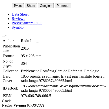
Tweet
Share
Google+
Pinterest
Data Sheet
Reviews
Previzualizare PDF
Symbio
-->
Author
Radu Lungu
Publication
2015
date
Format
95 x 205 mm
No. of
364
pages
Collection
Emblematic România,Cărți de Referință. Etnologie
Hard
1855-orientarea-romaniei-la-vest-prin-familiile-boiereti-
Cover
radu-lungu-9786067480665.html
1855-orientarea-romaniei-la-vest-prin-familiile-boiereti-
ID eBook
radu-lungu-9786067480665.html
ISBN
978-606-748-066-5
Grade
Negru Viviana
01/30/2021