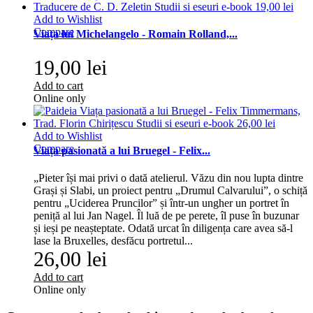
Add to Wishlist
Compare
Viața lui Michelangelo - Romain Rolland,...
19,00 lei
Add to cart
Online only
Add to Wishlist
Compare
Viața pasionată a lui Bruegel - Felix...
„Pieter își mai privi o dată atelierul. Văzu din nou lupta dintre
Grași și Slabi, un proiect pentru „Drumul Calvarului”, o schiță
pentru „Uciderea Pruncilor” și într-un ungher un portret în
peniță al lui Jan Nagel. Îl luă de pe perete, îl puse în buzunar
și ieși pe neașteptate. Odată urcat în diligența care avea să-l
lase la Bruxelles, desfăcu portretul...
26,00 lei
Add to cart
Online only