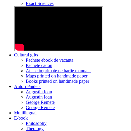
Exact Sciences
Cultural gifts
Pachete ebook de vacanta
Pachete cadou
Atlase imprimate pe hartie manuala
Maps printed on handmade paper
Books printed on handmade paper
Autori Paideia
Augustin Ioan
Augustin Ioan
George Remete
George Remete
Multilingual
E-book
Philosophy
Theology