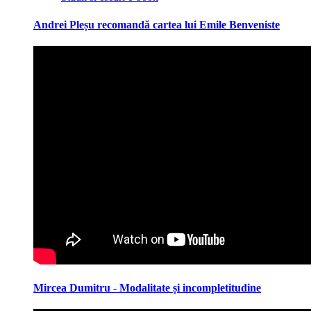
Andrei Pleșu recomandă cartea lui Emile Benveniste
Mircea Dumitru - Modalitate și incompletitudine