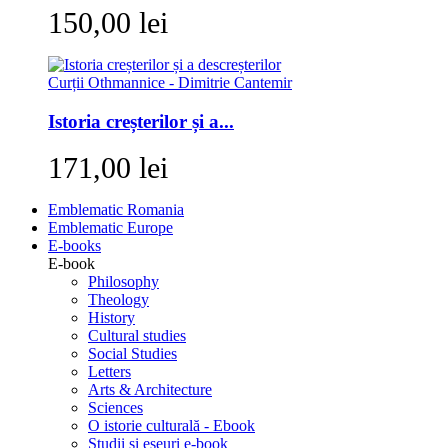
150,00 lei
Istoria creșterilor și a...
171,00 lei
Emblematic Romania
Emblematic Europe
E-books
E-book
Philosophy
Theology
History
Cultural studies
Social Studies
Letters
Arts & Architecture
Sciences
O istorie culturală - Ebook
Studii si eseuri e-book