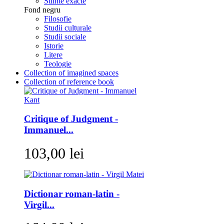
Stiinte exacte
Fond negru
Filosofie
Studii culturale
Studii sociale
Istorie
Litere
Teologie
Collection of imagined spaces
Collection of reference book
Critique of Judgment -
Immanuel...
103,00 lei
Dictionar roman-latin -
Virgil...