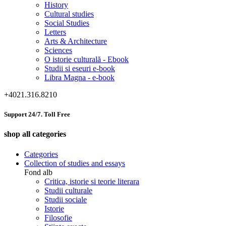
History
Cultural studies
Social Studies
Letters
Arts & Architecture
Sciences
O istorie culturală - Ebook
Studii si eseuri e-book
Libra Magna - e-book
+4021.316.8210
Support 24/7. Toll Free
shop all categories
Categories
Collection of studies and essays
Fond alb
Critica, istorie si teorie literara
Studii culturale
Studii sociale
Istorie
Filosofie