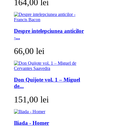
164,00 lei
Despre intelepciunea anticilor
-...
66,00 lei
Don Quijote vol. 1 – Miguel
de...
151,00 lei
Iliada - Homer