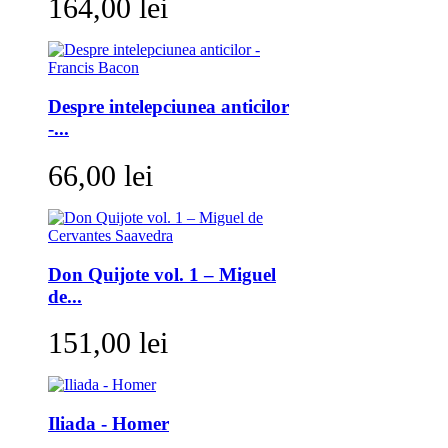
164,00 lei
Despre intelepciunea anticilor
-...
66,00 lei
Don Quijote vol. 1 – Miguel
de...
151,00 lei
Iliada - Homer