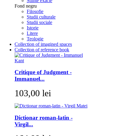
Stiinte exacte
Fond negru
Filosofie
Studii culturale
Studii sociale
Istorie
Litere
Teologie
Collection of imagined spaces
Collection of reference book
Critique of Judgment -
Immanuel...
103,00 lei
Dictionar roman-latin -
Virgil...