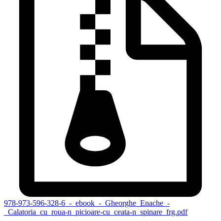
978-973-596-328-6_-_ebook_-_Gheorghe_Enache_-
_Calatoria_cu_roua-n_picioare-cu_ceata-n_spinare_frg.pdf