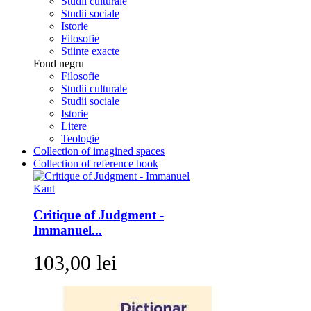
Studii culturale
Studii sociale
Istorie
Filosofie
Stiinte exacte
Fond negru
Filosofie
Studii culturale
Studii sociale
Istorie
Litere
Teologie
Collection of imagined spaces
Collection of reference book
Critique of Judgment -
Immanuel...
103,00 lei