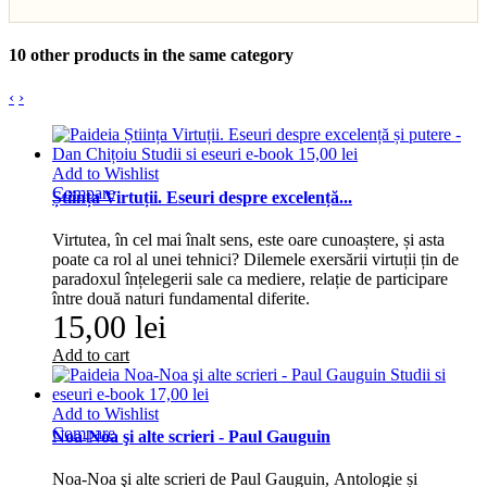
10 other products in the same category
‹
›
Add to Wishlist
Compare
Știința Virtuții. Eseuri despre excelență...
Virtutea, în cel mai înalt sens, este oare cunoaștere, și asta
poate ca rol al unei tehnici? Dilemele exersării virtuții țin de
paradoxul înțelegerii sale ca mediere, relație de participare
între două naturi fundamental diferite.
15,00 lei
Add to cart
Add to Wishlist
Compare
Noa-Noa şi alte scrieri - Paul Gauguin
Noa-Noa şi alte scrieri de Paul Gauguin, Antologie și