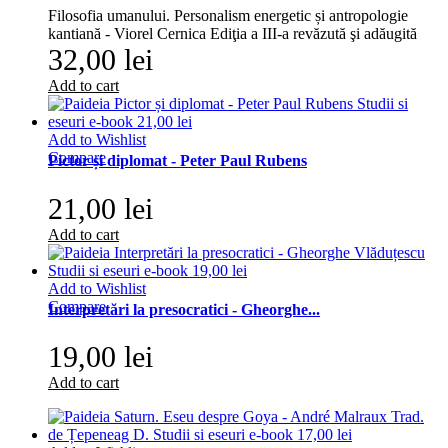
Filosofia umanului. Personalism energetic și antropologie
kantiană - Viorel Cernica Ediţia a III-a revăzută şi adăugită
32,00 lei
Add to cart
Add to Wishlist
Compare
Pictor și diplomat - Peter Paul Rubens
21,00 lei
Add to cart
Add to Wishlist
Compare
Interpretări la presocratici - Gheorghe...
19,00 lei
Add to cart