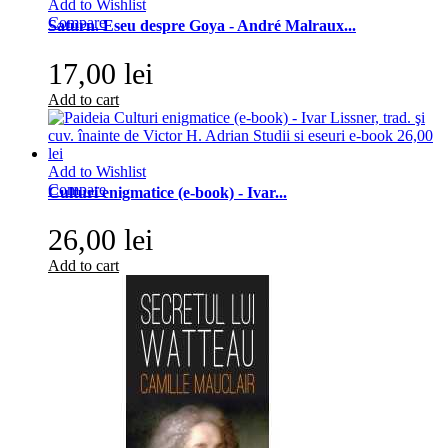
Add to Wishlist
Compare
Saturn. Eseu despre Goya - André Malraux...
17,00 lei
Add to cart
Add to Wishlist
Compare
Culturi enigmatice (e-book) - Ivar...
26,00 lei
Add to cart