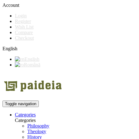
Account
Login
Register
Wish List
Compare
Checkout
English
English
Română
Toggle navigation
Categories
Categories
Philosophy
Theology
History