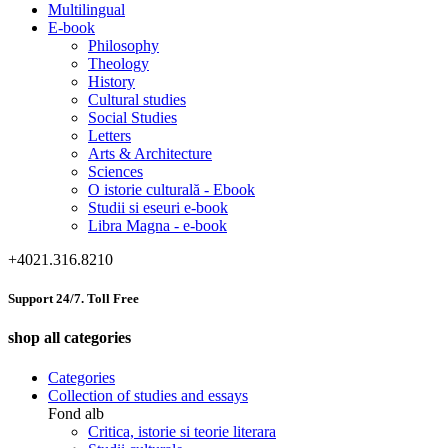
Multilingual
E-book
Philosophy
Theology
History
Cultural studies
Social Studies
Letters
Arts & Architecture
Sciences
O istorie culturală - Ebook
Studii si eseuri e-book
Libra Magna - e-book
+4021.316.8210
Support 24/7. Toll Free
shop all categories
Categories
Collection of studies and essays
Fond alb
Critica, istorie si teorie literara