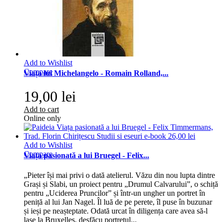
Add to Wishlist
Compare
Viața lui Michelangelo - Romain Rolland,...
19,00 lei
Add to cart
Online only
Add to Wishlist
Compare
Viața pasionată a lui Bruegel - Felix...
„Pieter își mai privi o dată atelierul. Văzu din nou lupta dintre
Grași și Slabi, un proiect pentru „Drumul Calvarului”, o schiță
pentru „Uciderea Pruncilor” și într-un ungher un portret în
peniță al lui Jan Nagel. Îl luă de pe perete, îl puse în buzunar
și ieși pe neașteptate. Odată urcat în diligența care avea să-l
lase la Bruxelles, desfăcu portretul...