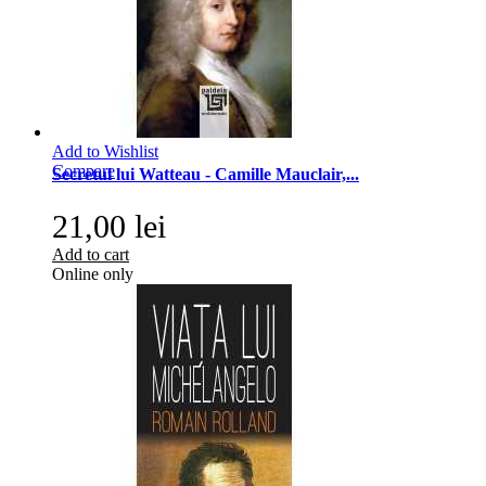
Add to Wishlist
Compare
Secretul lui Watteau - Camille Mauclair,...
21,00 lei
Add to cart
Online only