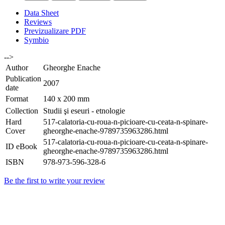
Data Sheet
Reviews
Previzualizare PDF
Symbio
-->
Author
Gheorghe Enache
Publication
2007
date
Format
140 x 200 mm
Collection
Studii şi eseuri - etnologie
Hard
517-calatoria-cu-roua-n-picioare-cu-ceata-n-spinare-
Cover
gheorghe-enache-9789735963286.html
517-calatoria-cu-roua-n-picioare-cu-ceata-n-spinare-
ID eBook
gheorghe-enache-9789735963286.html
ISBN
978-973-596-328-6
Be the first to write your review