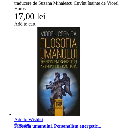
traducere de Suzana Mihalescu Cuvînt înainte de Viorel
Harosa
17,00 lei
Add to cart
Add to Wishlist
Compare
Filosofia umanului. Personalism energetic...