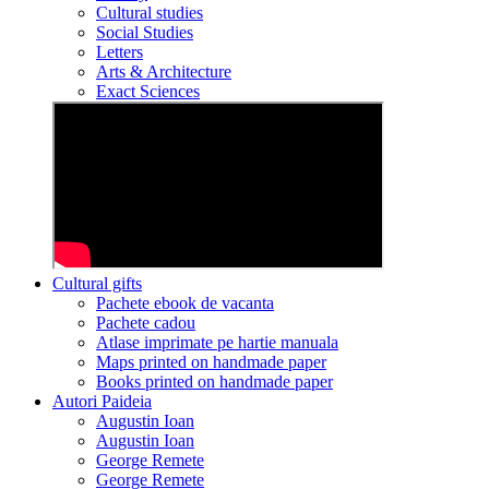
Cultural studies
Social Studies
Letters
Arts & Architecture
Exact Sciences
Cultural gifts
Pachete ebook de vacanta
Pachete cadou
Atlase imprimate pe hartie manuala
Maps printed on handmade paper
Books printed on handmade paper
Autori Paideia
Augustin Ioan
Augustin Ioan
George Remete
George Remete