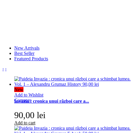
New Arrivals
Best Seller
Featured Products
‹
›
New
Add to Wishlist
Compare
Invazia : cronica unui război care a...
90,00 lei
Add to cart