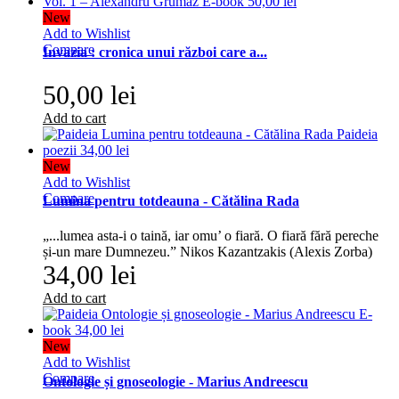
New
Add to Wishlist
Compare
Invazia : cronica unui război care a...
50,00 lei
Add to cart
New
Add to Wishlist
Compare
Lumina pentru totdeauna - Cătălina Rada
„...lumea asta-i o taină, iar omu’ o fiară. O fiară fără pereche
și-un mare Dumnezeu.” Nikos Kazantzakis (Alexis Zorba)
34,00 lei
Add to cart
New
Add to Wishlist
Compare
Ontologie și gnoseologie - Marius Andreescu