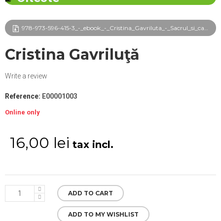
978-973-596-415-3_-_ebook_-_Cristina_Gavriluta_-_Sacrul_si_californizarea_culturii_frg.pdf
Cristina Gavriluţă
Write a review
Reference:
E00001003
Online only
16,00 lei
tax incl.
ADD TO CART
ADD TO MY WISHLIST