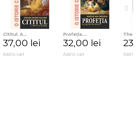
Cititul. A...
Profeția....
The p
37,00 lei
32,00 lei
23,
Add to cart
Add to cart
Add to