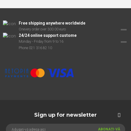
Free shipping anywhere worldwide
Onevery order over 300.00 euro
24/24 online support custome
Monday - Friday from 9 to 16
Phone 021 316 82 10
Sign up for newsletter
ABONAȚI-VĂ