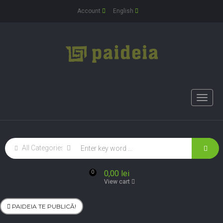
Account
English
Toggle
naviga
0,00 lei
0
View cart
PAIDEIA TE PUBLICĂ!