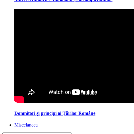
Domnitori și principi ai Țărilor Române
Miscelaneea