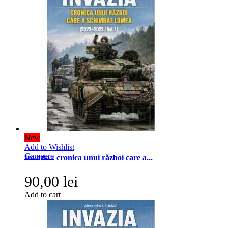
New
Add to Wishlist
Compare
Invazia : cronica unui război care a...
90,00 lei
Add to cart