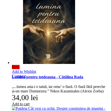
New
Add to Wishlist
Compare
Lumina pentru totdeauna - Cătălina Rada
„...lumea asta-i o taină, iar omu’ o fiară. O fiară fără pereche
și-un mare Dumnezeu.” Nikos Kazantzakis (Alexis Zorba)
34,00 lei
Add to cart