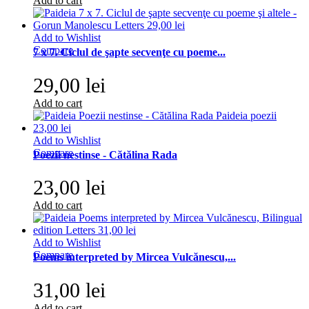
Add to cart
Add to Wishlist
Compare
7 x 7. Ciclul de şapte secvenţe cu poeme...
29,00 lei
Add to cart
Add to Wishlist
Compare
Poezii nestinse - Cătălina Rada
23,00 lei
Add to cart
Add to Wishlist
Compare
Poems interpreted by Mircea Vulcănescu,...
31,00 lei
Add to cart