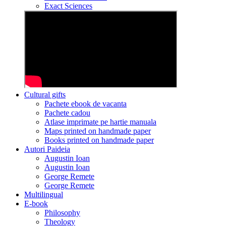
Exact Sciences
Cultural gifts
Pachete ebook de vacanta
Pachete cadou
Atlase imprimate pe hartie manuala
Maps printed on handmade paper
Books printed on handmade paper
Autori Paideia
Augustin Ioan
Augustin Ioan
George Remete
George Remete
Multilingual
E-book
Philosophy
Theology