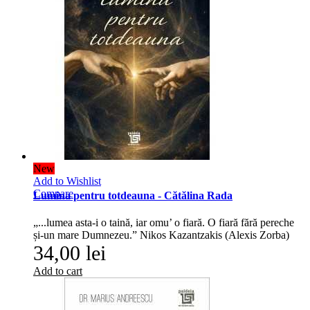
New
Add to Wishlist
Compare
Lumina pentru totdeauna - Cătălina Rada
„...lumea asta-i o taină, iar omu’ o fiară. O fiară fără pereche
și-un mare Dumnezeu.” Nikos Kazantzakis (Alexis Zorba)
34,00 lei
Add to cart