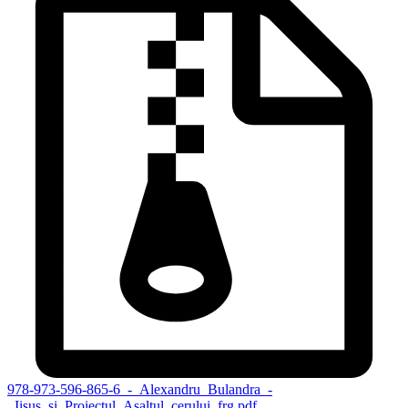
978-973-596-865-6_-_Alexandru_Bulandra_-
_Iisus_si_Proiectul_Asaltul_cerului_frg.pdf