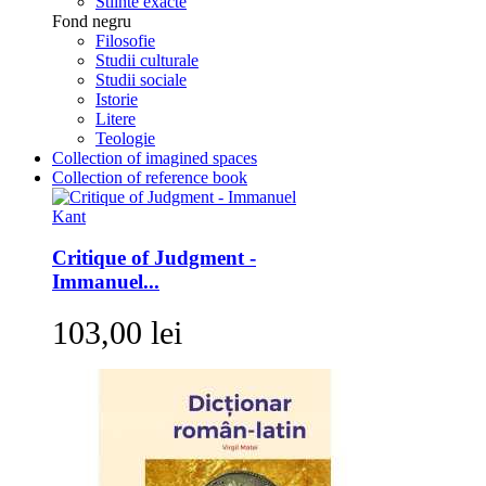
Stiinte exacte
Fond negru
Filosofie
Studii culturale
Studii sociale
Istorie
Litere
Teologie
Collection of imagined spaces
Collection of reference book
Critique of Judgment -
Immanuel...
103,00 lei