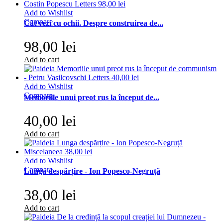
Add to Wishlist
Compare
Cât vezi cu ochii. Despre construirea de...
98,00 lei
Add to cart
Add to Wishlist
Compare
Memoriile unui preot rus la început de...
40,00 lei
Add to cart
Add to Wishlist
Compare
Lunga despărțire - Ion Popesco-Negruță
38,00 lei
Add to cart