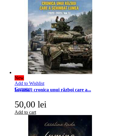
New
Add to Wishlist
Compare
Invazia : cronica unui război care a...
50,00 lei
Add to cart