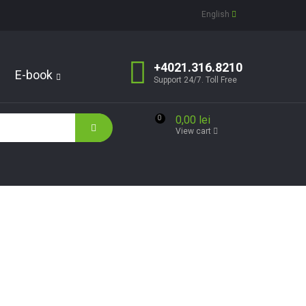
English
+4021.316.8210
E-book
Support 24/7. Toll Free
0,00 lei
0
View cart
r