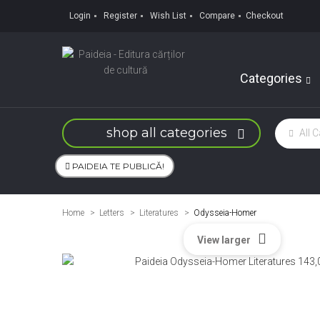
Login
Register
Wish List
Compare
Checkout
Categories
shop all categories
PAIDEIA TE PUBLICĂ!
Home
Letters
>
Literatures
>
Odysseia-Homer
View larger