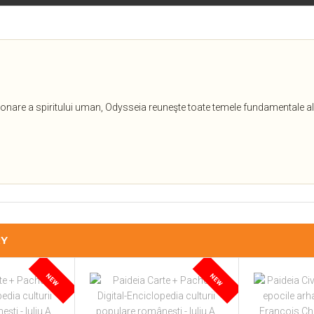
oronare a spiritului uman, Odysseia reuneşte toate temele fundamentale ale 
RY
NEW
NEW