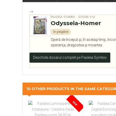
-->
PAIDEIA SYMBIO · DOSAR VIU
Odysseia-Homer
în pregătire
Operă de început şi, în acelaşi timp, înc
speranţa, dragostea şi moartea.
Deschide dosarul complet pe Paideia Symbio
10 OTHER PRODUCTS IN THE SAME CATEGO
NEW