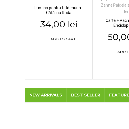
Lumina pentru totdeauna -
Cătălina Rada
Carte + Pache
34,00 lei
Enciclope
50,00
ADD TO CART
ADD T
NEW ARRIVALS
BEST SELLER
FEATUR