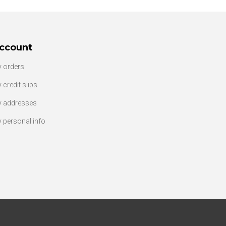
ccount
 orders
 credit slips
 addresses
 personal info