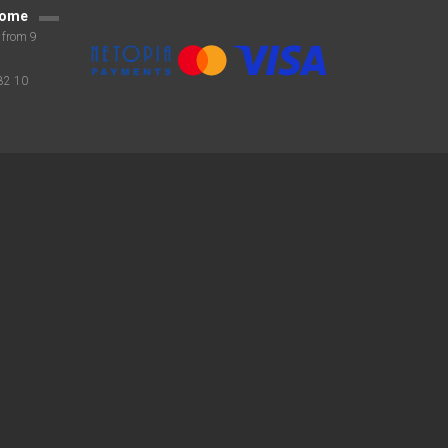
tome
 from 9
82 10