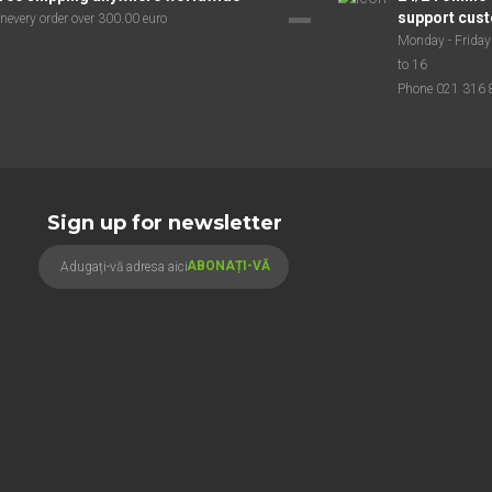
support cus
nevery order over 300.00 euro
Monday - Friday
to 16
Phone 021 316 
Sign up for newsletter
ABONAȚI-VĂ