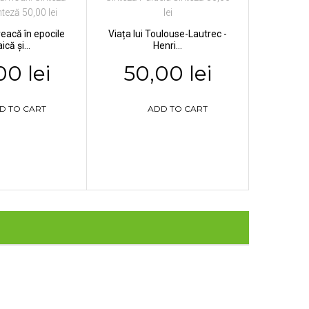
greacă în epocile
Viața lui Toulouse-Lautrec -
ică și...
Henri...
00 lei
50,00 lei
D TO CART
ADD TO CART