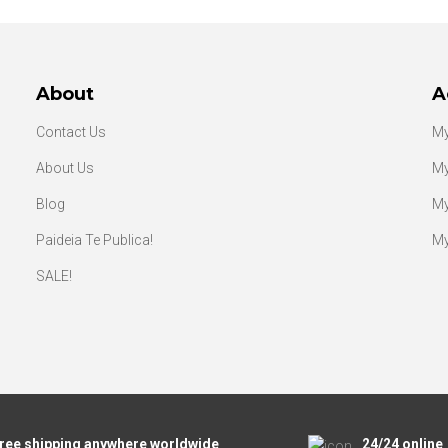
About
A
Contact Us
My
About Us
My
Blog
My
Paideia Te Publica!
My
SALE!
ree shipping anywhere worldwide
24/24 online