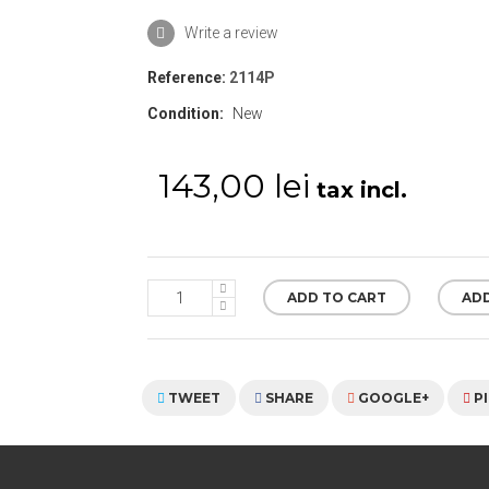
Write a review
Reference:
2114P
Condition:
New
143,00 lei
tax incl.
ADD TO CART
ADD
TWEET
SHARE
GOOGLE+
P