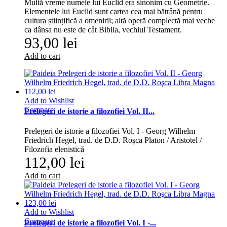
Multă vreme numele lui Euclid era sinonim cu Geometrie.
Elemen­tele lui Euclid sunt cartea cea mai bătrână pentru
cultura științifică a omenirii; altă operă complectă mai veche
ca dânsa nu este de cât Biblia, vechiul Testament.
93,00 lei
Add to cart
Add to Wishlist
Compare
Prelegeri de istorie a filozofiei Vol. II...
Prelegeri de istorie a filozofiei Vol. I - Georg Wilhelm
Friedrich Hegel, trad. de D.D. Roşca Platon / Aristotel /
Filozofia elenistică
112,00 lei
Add to cart
Add to Wishlist
Compare
Prelegeri de istorie a filozofiei Vol. I -...