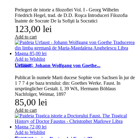
Prelegeri de istorie a filozofiei Vol. I - Georg Wilhelm
Friedrich Hegel, trad. de D.D. Roşca Introduceri Filozofia
înainte de Socrate De la Sofişti la Socratici
123,00 lei
Add to cart
Add to Wishlist
Compare
Urfaust - Johann Wolfgang von Goethe...
Publicat în numele Marii ducese Sophie von Sachsen în jur de
1 7 7 4 pe baza textului: din: Goethes Werke. Faust. In
ursprünglicher Gestalt. I, 39 WA, Hermann Böhlaus
Nachfolger, Weimar, 1897
85,00 lei
Add to cart
Add to Wishlist
Compare