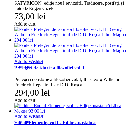
SATYRICON, ediție nouã revizuitã. Traducere, postfață și
note de Eugen Cizek
73,00 lei
Add to cart
Add to Wishlist
Compare
Prelegeri de istorie a filozofiei vol. I,...
Prelegeri de istorie a filozofiei vol. I, II - Georg Wilhelm
Friedrich Hegel trad. de D.D. Roşca
294,00 lei
Add to cart
Add to Wishlist
Compare
Euclid Elemente, vol I - Ediție anastatică