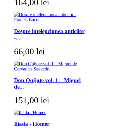
164,00 lei
Despre intelepciunea anticilor
-...
66,00 lei
Don Quijote vol. 1 – Miguel
de...
151,00 lei
Iliada - Homer