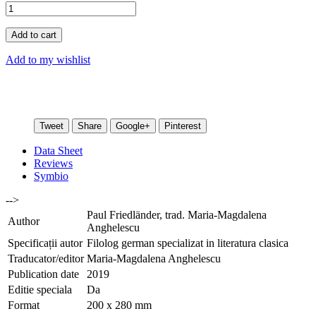
Add to cart
Add to my wishlist
Tweet
Share
Google+
Pinterest
Data Sheet
Reviews
Symbio
-->
Paul Friedländer, trad. Maria-Magdalena
Author
Anghelescu
Specificații autor
Filolog german specializat in literatura clasica
Traducator/editor
Maria-Magdalena Anghelescu
Publication date
2019
Editie speciala
Da
Format
200 x 280 mm