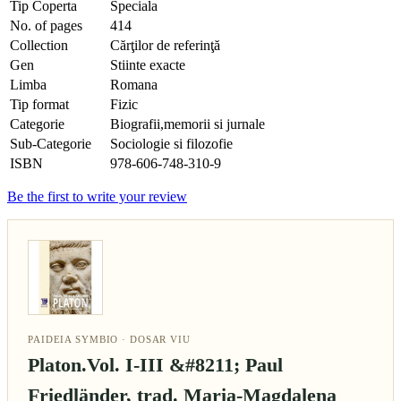
Tip Coperta
Speciala
No. of pages
414
Collection
Cărţilor de referinţă
Gen
Stiinte exacte
Limba
Romana
Tip format
Fizic
Categorie
Biografii,memorii si jurnale
Sub-Categorie
Sociologie si filozofie
ISBN
978-606-748-310-9
Be the first to write your review
PAIDEIA SYMBIO · DOSAR VIU
Platon.Vol. I-III &#8211; Paul
Friedländer, trad. Maria-Magdalena