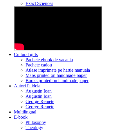
Exact Sciences
Cultural gifts
Pachete ebook de vacanta
Pachete cadou
Atlase imprimate pe hartie manuala
Maps printed on handmade paper
Books printed on handmade paper
Autori Paideia
Augustin Ioan
Augustin Ioan
George Remete
George Remete
Multilingual
E-book
Philosophy
Theology