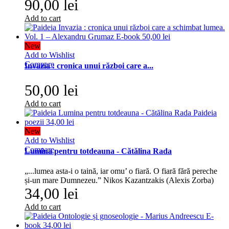
90,00 lei
Add to cart
New
Add to Wishlist
Compare
Invazia : cronica unui război care a...
50,00 lei
Add to cart
New
Add to Wishlist
Compare
Lumina pentru totdeauna - Cătălina Rada
„...lumea asta-i o taină, iar omu’ o fiară. O fiară fără pereche
și-un mare Dumnezeu.” Nikos Kazantzakis (Alexis Zorba)
34,00 lei
Add to cart