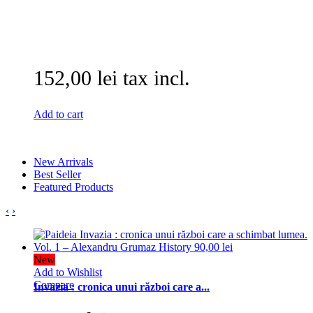
152,00 lei tax incl.
Add to cart
New Arrivals
Best Seller
Featured Products
‹
›
New
Add to Wishlist
Compare
Invazia : cronica unui război care a...