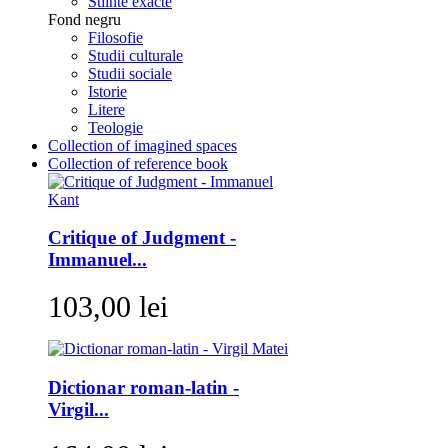
Stiinte exacte
Fond negru
Filosofie
Studii culturale
Studii sociale
Istorie
Litere
Teologie
Collection of imagined spaces
Collection of reference book
Critique of Judgment -
Immanuel...
103,00 lei
Dictionar roman-latin -
Virgil...