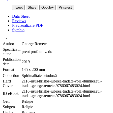
Tweet
Share
Google+
Pinterest
Data Sheet
Reviews
Previzualizare PDF
Symbio
-->
Author
George Remete
Specificații
preot prof. univ. dr.
autor
Publication
2019
date
Format
145 x 200 mm
Collection
Spiritualitate ortodoxă
Hard
2116-iisus-hristos-iubirea-tradata-vol1-dumnezeul-
Cover
tradat-george-remete-9786067483024.html
2116-iisus-hristos-iubirea-tradata-vol1-dumnezeul-
ID eBook
tradat-george-remete-9786067483024.html
Gen
Religie
Subgen
Religie
Limba
Romana