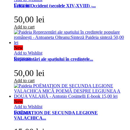
Compare
Frica în Occident (secolele XIV-XVIII) -...
50,00 lei
Add to cart
New
Add to Wishlist
Compare
Reprezentări ale spațiului în credințele...
50,00 lei
Add to cart
New
Add to Wishlist
Compare
POËMATION DE SECUNDA LEGIONE
VALACHICA...