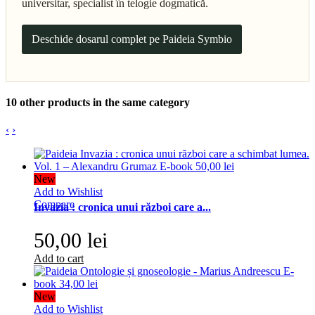
universitar, specialist în telogie dogmatică.
Deschide dosarul complet pe Paideia Symbio
10 other products in the same category
‹
›
New
Add to Wishlist
Compare
Invazia : cronica unui război care a...
50,00 lei
Add to cart
New
Add to Wishlist