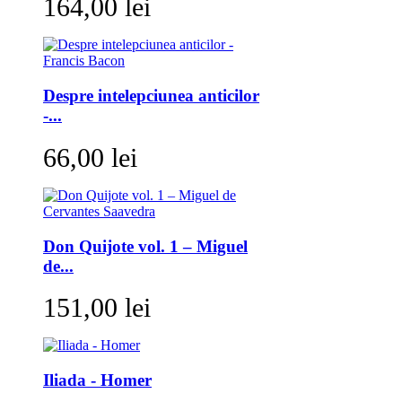
164,00 lei
Despre intelepciunea anticilor
-...
66,00 lei
Don Quijote vol. 1 – Miguel
de...
151,00 lei
Iliada - Homer