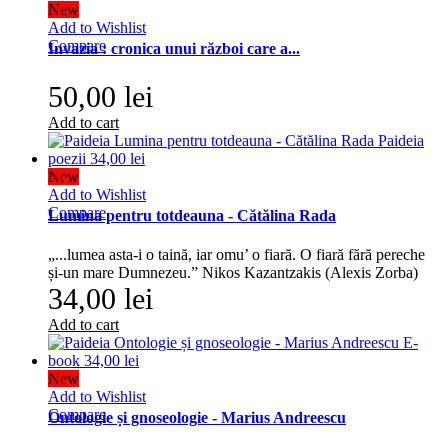
New
Add to Wishlist
Compare
Invazia : cronica unui război care a...
50,00 lei
Add to cart
New
Add to Wishlist
Compare
Lumina pentru totdeauna - Cătălina Rada
„...lumea asta-i o taină, iar omu’ o fiară. O fiară fără pereche
și-un mare Dumnezeu.” Nikos Kazantzakis (Alexis Zorba)
34,00 lei
Add to cart
New
Add to Wishlist
Compare
Ontologie și gnoseologie - Marius Andreescu