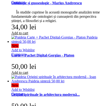
Compare
Ontologie și gnoseologie - Marius Andreescu
În studiile cuprinse în această monografie analizăm teme
fundamentale ale ontologiei și cunoașterii din perspectiva
științei, a filosofiei și a religiei.
34,00 lei
Add to cart
New
Add to Wishlist
Compare
Carte + Pachet Digital-Gorgias - Platon
50,00 lei
Add to cart
New
Add to Wishlist
Compare
Origini spirituale în arhitectura modernă...
50,00 lei