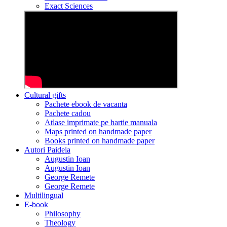
Exact Sciences
Cultural gifts
Pachete ebook de vacanta
Pachete cadou
Atlase imprimate pe hartie manuala
Maps printed on handmade paper
Books printed on handmade paper
Autori Paideia
Augustin Ioan
Augustin Ioan
George Remete
George Remete
Multilingual
E-book
Philosophy
Theology