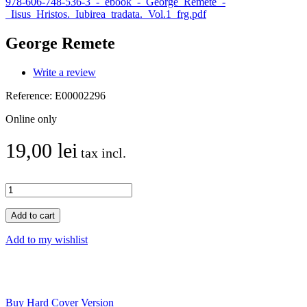
978-606-748-536-3_-_ebook_-_George_Remete_-
_Iisus_Hristos._Iubirea_tradata._Vol.1_frg.pdf
George Remete
Write a review
Reference:
E00002296
Online only
19,00 lei
tax incl.
Add to cart
Add to my wishlist
Buy Hard Cover Version