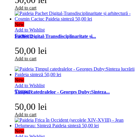
Add to cart
New
Add to Wishlist
Compare
Pachet Digital-Transdisciplinaritate și...
50,00 lei
Add to cart
New
Add to Wishlist
Compare
Timpul catedralelor - Georges Duby:Sinteza...
50,00 lei
Add to cart
New
Add to Wishlist