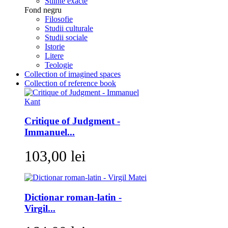
Stiinte exacte
Fond negru
Filosofie
Studii culturale
Studii sociale
Istorie
Litere
Teologie
Collection of imagined spaces
Collection of reference book
Critique of Judgment -
Immanuel...
103,00 lei
Dictionar roman-latin -
Virgil...