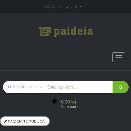
Account
English
Toggle
naviga
0,00 lei
0
View cart
PAIDEIA TE PUBLICĂ!