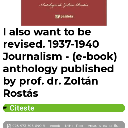
View larger
I also want to be
revised. 1937-1940
Journalism - (e-book)
anthology published
by prof. dr. Zoltán
Rostás
Citeste
978-973-596-640-9_-_ebook_-_Mihai_Pop_-_Vreau_si_eu_sa_fiu_revizuit_frg.pdf