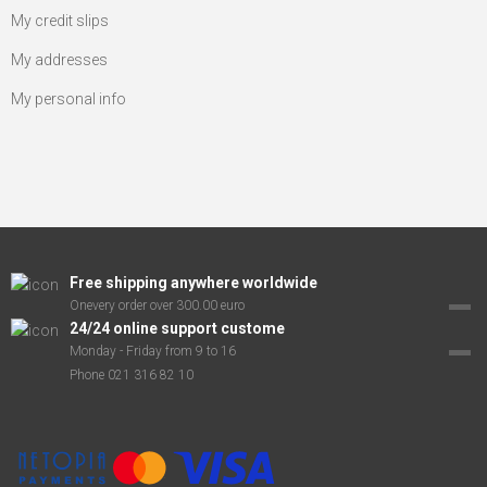
My credit slips
My addresses
My personal info
Free shipping anywhere worldwide
Onevery order over 300.00 euro
24/24 online support custome
Monday - Friday from 9 to 16
Phone 021 316 82 10