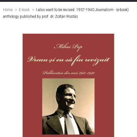
Home
E-book
>
I also want to be revised. 1937-1940 Journalism - (e-book)
anthology published by prof. dr. Zoltán Rostás