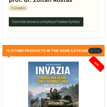
prof. dr. Zoltán Rostás
în pregătire
Deschide dosarul complet pe Paideia Symbio
‹
›
10 OTHER PRODUCTS IN THE SAME CATEGORY
NEW