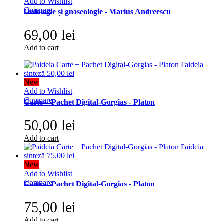
Add to Wishlist
Compare
Ontologie și gnoseologie - Marius Andreescu
69,00 lei
Add to cart
New
Add to Wishlist
Compare
Carte + Pachet Digital-Gorgias - Platon
50,00 lei
Add to cart
New
Add to Wishlist
Compare
Carte + Pachet Digital-Gorgias - Platon
75,00 lei
Add to cart