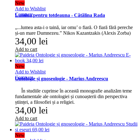
New
Add to Wishlist
Compare
Lumina pentru totdeauna - Cătălina Rada
„...lumea asta-i o taină, iar omu’ o fiară. O fiară fără pereche
și-un mare Dumnezeu.” Nikos Kazantzakis (Alexis Zorba)
34,00 lei
Add to cart
New
Add to Wishlist
Compare
Ontologie și gnoseologie - Marius Andreescu
În studiile cuprinse în această monografie analizăm teme
fundamentale ale ontologiei și cunoașterii din perspectiva
științei, a filosofiei și a religiei.
34,00 lei
Add to cart
New