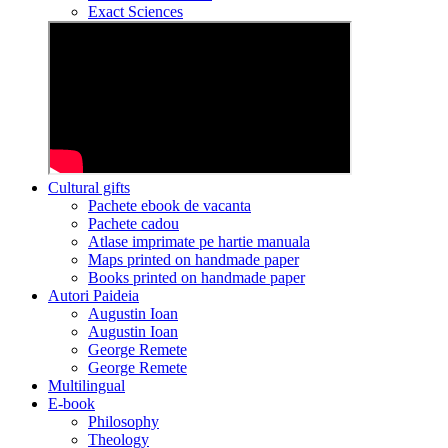
Exact Sciences
Cultural gifts
Pachete ebook de vacanta
Pachete cadou
Atlase imprimate pe hartie manuala
Maps printed on handmade paper
Books printed on handmade paper
Autori Paideia
Augustin Ioan
Augustin Ioan
George Remete
George Remete
Multilingual
E-book
Philosophy
Theology