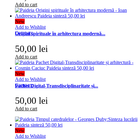
Add to cart
New
Add to Wishlist
Compare
Origini spirituale în arhitectura modernă...
50,00 lei
Add to cart
New
Add to Wishlist
Compare
Pachet Digital-Transdisciplinaritate și...
50,00 lei
Add to cart
New
Add to Wishlist