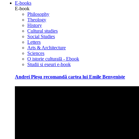
E-books
E-book
Philosophy
Theology
History
Cultural studies
Social Studies
Letters
Arts & Architecture
Sciences
O istorie culturală - Ebook
Studii si eseuri e-book
Andrei Pleșu recomandă cartea lui Emile Benveniste