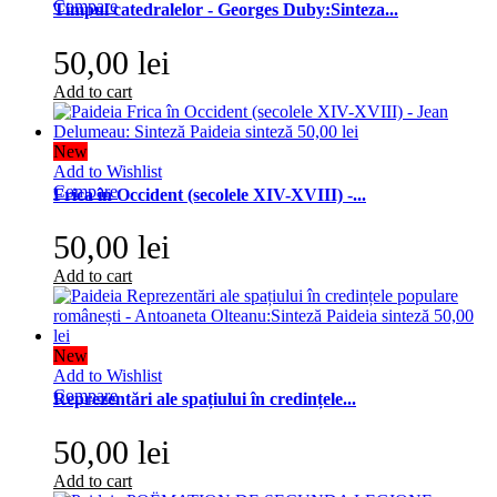
Compare
Timpul catedralelor - Georges Duby:Sinteza...
50,00 lei
Add to cart
New
Add to Wishlist
Compare
Frica în Occident (secolele XIV-XVIII) -...
50,00 lei
Add to cart
New
Add to Wishlist
Compare
Reprezentări ale spațiului în credințele...
50,00 lei
Add to cart