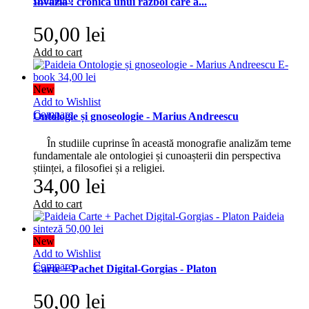
Invazia : cronica unui război care a...
50,00 lei
Add to cart
New
Add to Wishlist
Compare
Ontologie și gnoseologie - Marius Andreescu
În studiile cuprinse în această monografie analizăm teme
fundamentale ale ontologiei și cunoașterii din perspectiva
științei, a filosofiei și a religiei.
34,00 lei
Add to cart
New
Add to Wishlist
Compare
Carte + Pachet Digital-Gorgias - Platon
50,00 lei