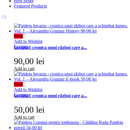
Best Seller
Featured Products
‹
›
New
Add to Wishlist
Compare
Invazia : cronica unui război care a...
90,00 lei
Add to cart
New
Add to Wishlist
Compare
Invazia : cronica unui război care a...
50,00 lei
Add to cart