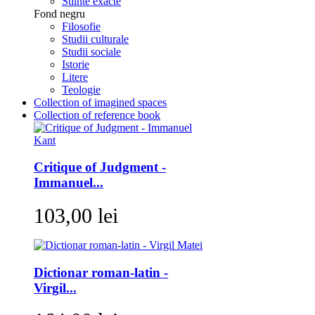
Stiinte exacte
Fond negru
Filosofie
Studii culturale
Studii sociale
Istorie
Litere
Teologie
Collection of imagined spaces
Collection of reference book
Critique of Judgment -
Immanuel...
103,00 lei
Dictionar roman-latin -
Virgil...