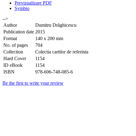
Previzualizare PDF
Symbio
-->
Author
Dumitru Drăghicescu
Publication date
2015
Format
140 x 200 mm
No. of pages
704
Collection
Colectia cartilor de referinta
Hard Cover
1154
ID eBook
1154
ISBN
978-606-748-085-6
Be the first to write your review