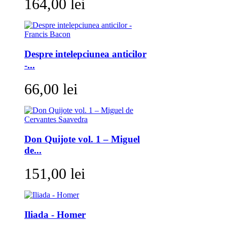
164,00 lei
Despre intelepciunea anticilor
-...
66,00 lei
Don Quijote vol. 1 – Miguel
de...
151,00 lei
Iliada - Homer