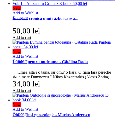
New
Add to Wishlist
Compare
Invazia : cronica unui război care a...
50,00 lei
Add to cart
New
Add to Wishlist
Compare
Lumina pentru totdeauna - Cătălina Rada
„...lumea asta-i o taină, iar omu’ o fiară. O fiară fără pereche
și-un mare Dumnezeu.” Nikos Kazantzakis (Alexis Zorba)
34,00 lei
Add to cart
New
Add to Wishlist
Compare
Ontologie și gnoseologie - Marius Andreescu