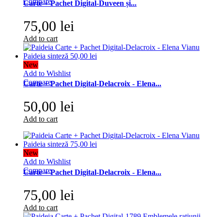
Compare
Carte + Pachet Digital-Duveen și...
75,00 lei
Add to cart
New
Add to Wishlist
Compare
Carte + Pachet Digital-Delacroix - Elena...
50,00 lei
Add to cart
New
Add to Wishlist
Compare
Carte + Pachet Digital-Delacroix - Elena...
75,00 lei
Add to cart