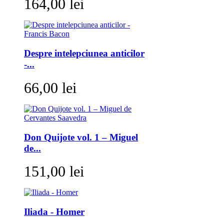
164,00 lei
Despre intelepciunea anticilor
-...
66,00 lei
Don Quijote vol. 1 – Miguel
de...
151,00 lei
Iliada - Homer