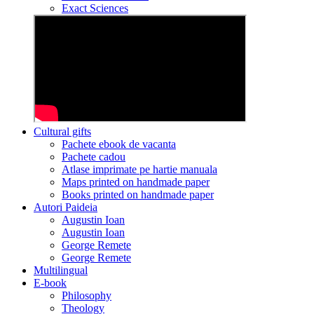
Exact Sciences
Cultural gifts
Pachete ebook de vacanta
Pachete cadou
Atlase imprimate pe hartie manuala
Maps printed on handmade paper
Books printed on handmade paper
Autori Paideia
Augustin Ioan
Augustin Ioan
George Remete
George Remete
Multilingual
E-book
Philosophy
Theology