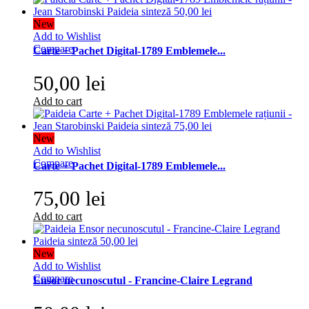
New
Add to Wishlist
Compare
Carte + Pachet Digital-1789 Emblemele...
50,00 lei
Add to cart
New
Add to Wishlist
Compare
Carte + Pachet Digital-1789 Emblemele...
75,00 lei
Add to cart
New
Add to Wishlist
Compare
Ensor necunoscutul - Francine-Claire Legrand