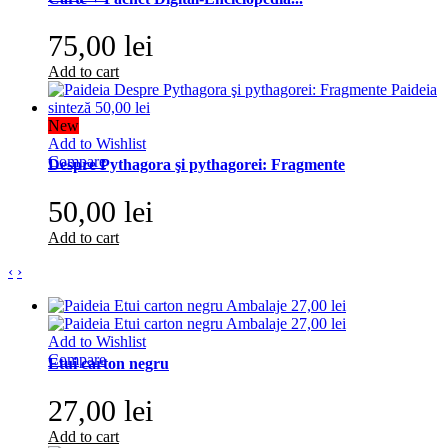
75,00 lei
Add to cart
New
Add to Wishlist
Compare
Despre Pythagora şi pythagorei: Fragmente
50,00 lei
Add to cart
‹
›
Add to Wishlist
Compare
Etui carton negru
27,00 lei
Add to cart