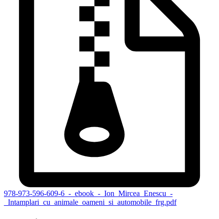
978-973-596-609-6_-_ebook_-_Ion_Mircea_Enescu_-
_Intamplari_cu_animale_oameni_si_automobile_frg.pdf