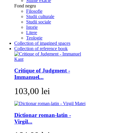
Stiinte exacte
Fond negru
Filosofie
Studii culturale
Studii sociale
Istorie
Litere
Teologie
Collection of imagined spaces
Collection of reference book
Critique of Judgment -
Immanuel...
103,00 lei
Dictionar roman-latin -
Virgil...