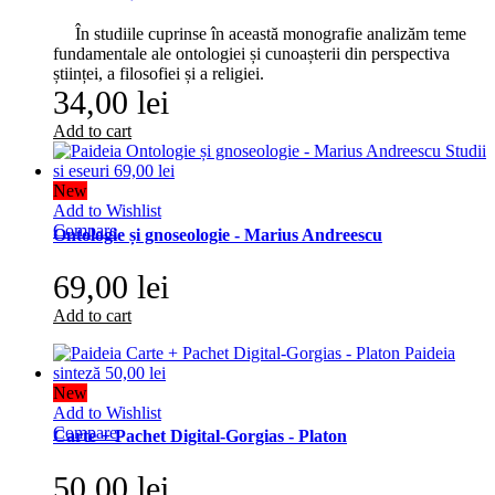
În studiile cuprinse în această monografie analizăm teme
fundamentale ale ontologiei și cunoașterii din perspectiva
științei, a filosofiei și a religiei.
34,00 lei
Add to cart
New
Add to Wishlist
Compare
Ontologie și gnoseologie - Marius Andreescu
69,00 lei
Add to cart
New
Add to Wishlist
Compare
Carte + Pachet Digital-Gorgias - Platon
50,00 lei