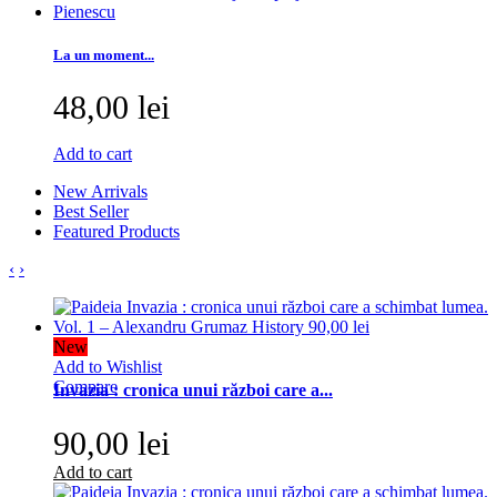
La un moment...
48,00 lei
Add to cart
New Arrivals
Best Seller
Featured Products
‹
›
New
Add to Wishlist
Compare
Invazia : cronica unui război care a...
90,00 lei
Add to cart