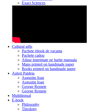
Exact Sciences
Cultural gifts
Pachete ebook de vacanta
Pachete cadou
Atlase imprimate pe hartie manuala
Maps printed on handmade paper
Books printed on handmade paper
Autori Paideia
Augustin Ioan
Augustin Ioan
George Remete
George Remete
Multilingual
E-book
Philosophy
Theology