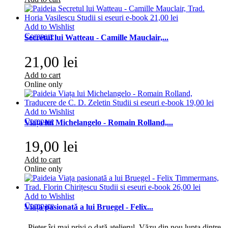
Add to Wishlist
Compare
Secretul lui Watteau - Camille Mauclair,...
21,00 lei
Add to cart
Online only
Add to Wishlist
Compare
Viața lui Michelangelo - Romain Rolland,...
19,00 lei
Add to cart
Online only
Add to Wishlist
Compare
Viața pasionată a lui Bruegel - Felix...
„Pieter își mai privi o dată atelierul. Văzu din nou lupta dintre