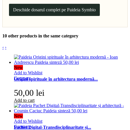
Deschide dosarul complet pe Paideia Symbio
10 other products in the same category
‹
›
New
Add to Wishlist
Compare
Origini spirituale în arhitectura modernă...
50,00 lei
Add to cart
New
Add to Wishlist
Compare
Pachet Digital-Transdisciplinaritate și...