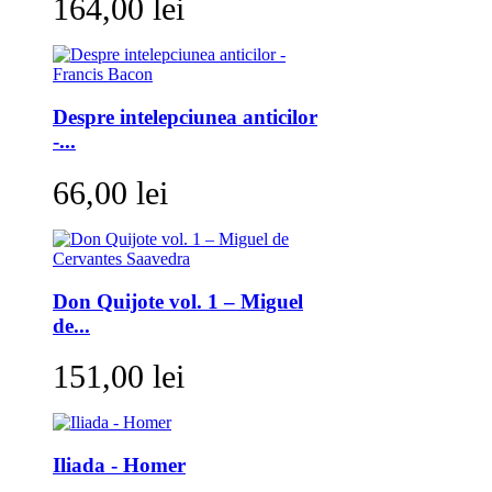
164,00 lei
Despre intelepciunea anticilor
-...
66,00 lei
Don Quijote vol. 1 – Miguel
de...
151,00 lei
Iliada - Homer