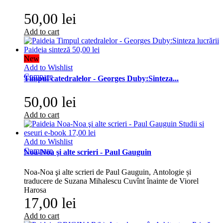
50,00 lei
Add to cart
New
Add to Wishlist
Compare
Timpul catedralelor - Georges Duby:Sinteza...
50,00 lei
Add to cart
Add to Wishlist
Compare
Noa-Noa şi alte scrieri - Paul Gauguin
Noa-Noa şi alte scrieri de Paul Gauguin, Antologie și
traducere de Suzana Mihalescu Cuvînt înainte de Viorel
Harosa
17,00 lei
Add to cart