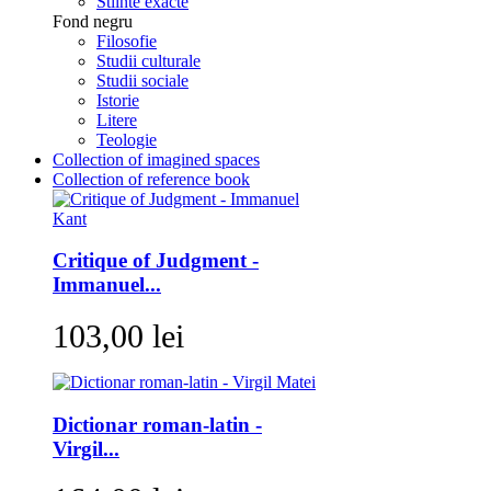
Stiinte exacte
Fond negru
Filosofie
Studii culturale
Studii sociale
Istorie
Litere
Teologie
Collection of imagined spaces
Collection of reference book
Critique of Judgment -
Immanuel...
103,00 lei
Dictionar roman-latin -
Virgil...