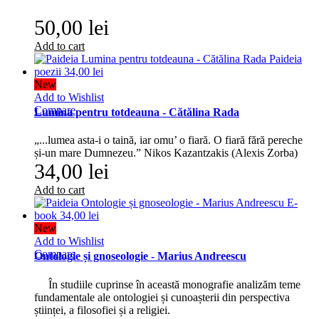
50,00 lei
Add to cart
New
Add to Wishlist
Compare
Lumina pentru totdeauna - Cătălina Rada
„...lumea asta-i o taină, iar omu’ o fiară. O fiară fără pereche
și-un mare Dumnezeu.” Nikos Kazantzakis (Alexis Zorba)
34,00 lei
Add to cart
New
Add to Wishlist
Compare
Ontologie și gnoseologie - Marius Andreescu
În studiile cuprinse în această monografie analizăm teme
fundamentale ale ontologiei și cunoașterii din perspectiva
științei, a filosofiei și a religiei.