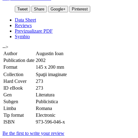
Tweet
Share
Google+
Pinterest
Data Sheet
Reviews
Previzualizare PDF
Symbio
-->
Author
Augustin Ioan
Publication date
2002
Format
145 x 200 mm
Collection
Spaţii imaginate
Hard Cover
273
ID eBook
273
Gen
Literatura
Subgen
Publicistica
Limba
Romana
Tip format
Electronic
ISBN
973-596-046-x
Be the first to write your review