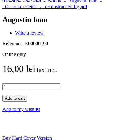
978-606-748-724-4_-_e-book_-_Augustin_Ioan_-
_O_noua_estetica_a_reconstructiei_frg.pdf
Augustin Ioan
Write a review
Reference:
E00000190
Online only
16,00 lei
tax incl.
Add to cart
Add to my wishlist
Buy Hard Cover Version