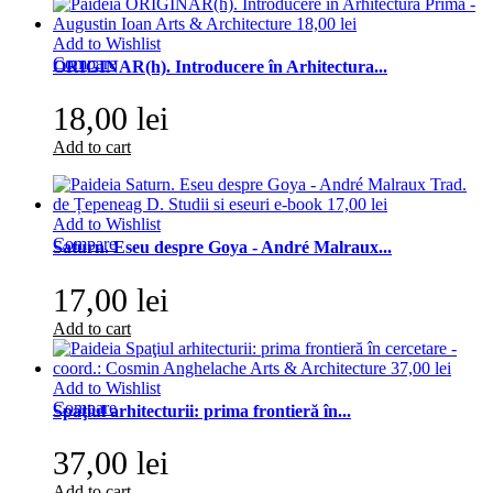
Add to Wishlist
Compare
ORIGINAR(h). Introducere în Arhitectura...
18,00 lei
Add to cart
Add to Wishlist
Compare
Saturn. Eseu despre Goya - André Malraux...
17,00 lei
Add to cart
Add to Wishlist
Compare
Spaţiul arhitecturii: prima frontieră în...
37,00 lei
Add to cart