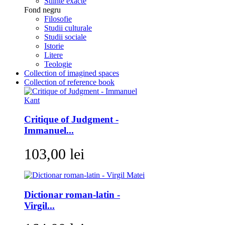
Stiinte exacte
Fond negru
Filosofie
Studii culturale
Studii sociale
Istorie
Litere
Teologie
Collection of imagined spaces
Collection of reference book
Critique of Judgment -
Immanuel...
103,00 lei
Dictionar roman-latin -
Virgil...