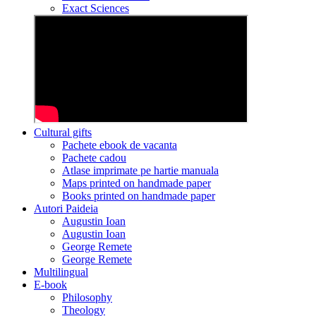
Exact Sciences
Cultural gifts
Pachete ebook de vacanta
Pachete cadou
Atlase imprimate pe hartie manuala
Maps printed on handmade paper
Books printed on handmade paper
Autori Paideia
Augustin Ioan
Augustin Ioan
George Remete
George Remete
Multilingual
E-book
Philosophy
Theology