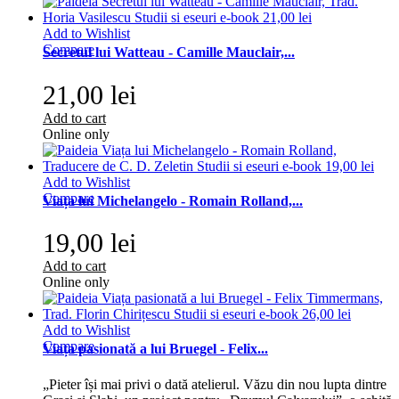
Add to Wishlist
Compare
Secretul lui Watteau - Camille Mauclair,...
21,00 lei
Add to cart
Online only
Add to Wishlist
Compare
Viața lui Michelangelo - Romain Rolland,...
19,00 lei
Add to cart
Online only
Add to Wishlist
Compare
Viața pasionată a lui Bruegel - Felix...
„Pieter își mai privi o dată atelierul. Văzu din nou lupta dintre