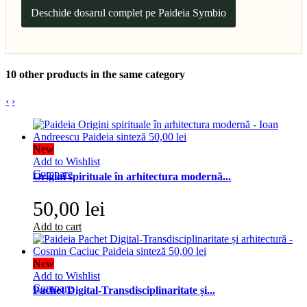
Deschide dosarul complet pe Paideia Symbio
10 other products in the same category
‹
›
New
Add to Wishlist
Compare
Origini spirituale în arhitectura modernă...
50,00 lei
Add to cart
New
Add to Wishlist
Compare
Pachet Digital-Transdisciplinaritate și...