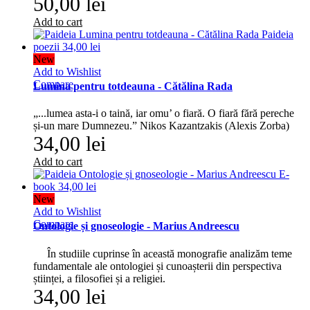
50,00 lei
Add to cart
New
Add to Wishlist
Compare
Lumina pentru totdeauna - Cătălina Rada
„...lumea asta-i o taină, iar omu’ o fiară. O fiară fără pereche
și-un mare Dumnezeu.” Nikos Kazantzakis (Alexis Zorba)
34,00 lei
Add to cart
New
Add to Wishlist
Compare
Ontologie și gnoseologie - Marius Andreescu
În studiile cuprinse în această monografie analizăm teme
fundamentale ale ontologiei și cunoașterii din perspectiva
științei, a filosofiei și a religiei.
34,00 lei