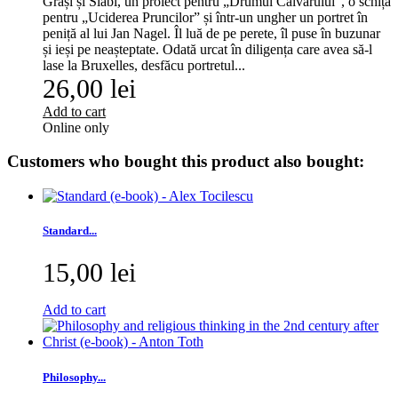
Grași și Slabi, un proiect pentru „Drumul Calvarului”, o schiță
pentru „Uciderea Pruncilor” și într-un ungher un portret în
peniță al lui Jan Nagel. Îl luă de pe perete, îl puse în buzunar
și ieși pe neașteptate. Odată urcat în diligența care avea să-l
lase la Bruxelles, desfăcu portretul...
26,00 lei
Add to cart
Online only
Customers who bought this product also bought:
Standard...
15,00 lei
Add to cart
Philosophy...