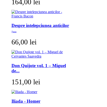
164,00 lei
Despre intelepciunea anticilor
-...
66,00 lei
Don Quijote vol. 1 – Miguel
de...
151,00 lei
Iliada - Homer