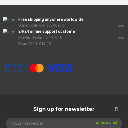
Free shipping anywhere worldwide
Onevery order over 300.00 euro
24/24 online support custome
Monday - Friday from 9 to 16
Phone 021 316 82 10
Sign up for newsletter
ABONAȚI-VĂ