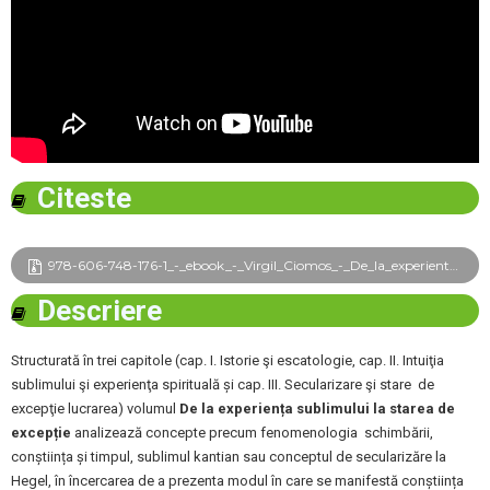
Citeste
978-606-748-176-1_-_ebook_-_Virgil_Ciomos_-_De_la_experienta_sublimului_la_starea_de_exceptie_frg.pdf
Descriere
Structurată în trei capitole (cap. I. Istorie şi escatologie, cap. II. Intuiţia
sublimului şi experienţa spirituală și cap. III. Secularizare şi stare
de
excepţie lucrarea) volumul
De la experiența sublimului la starea de
excepție
analizează concepte precum fenomenologia
schimbării,
conștiința și timpul, sublimul kantian sau conceptul de secularizăre la
Hegel, în încercarea de a prezenta modul în care se manifestă conștiința