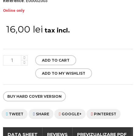
Reference:
E00002003
Online only
16,00 lei
tax incl.
ADD TO CART
ADD TO MY WISHLIST
BUY HARD COVER VERSION
TWEET
SHARE
GOOGLE+
PINTEREST
DATA SHEET
REVIEWS
PREVIZUALIZARE PDF