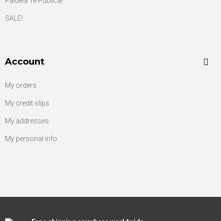
Paideia Te Publica!
SALE!
Account
My orders
My credit slips
My addresses
My personal info