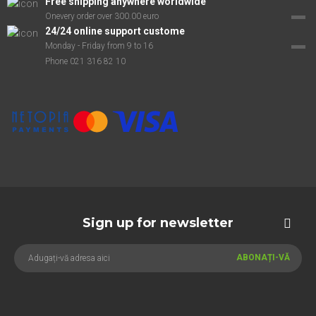
Free shipping anywhere worldwide
Onevery order over 300.00 euro
24/24 online support custome
Monday - Friday from 9 to 16
Phone 021 316 82 10
Sign up for newsletter
ABONAȚI-VĂ