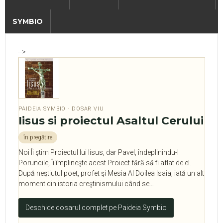
SYMBIO
-->
PAIDEIA SYMBIO · DOSAR VIU
Iisus si proiectul Asaltul Cerului
în pregătire
Noi Îi ştim Proiectul lui Iisus, dar Pavel, îndeplinindu-I
Poruncile, Îi împlineşte acest Proiect fără să fi aflat de el.
După neştiutul poet, profet şi Mesia Al Doilea Isaia, iată un alt
moment din istoria creştinismului când se…
Deschide dosarul complet pe Paideia Symbio