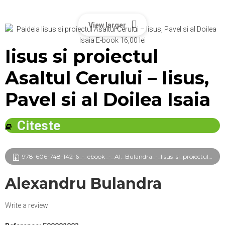
View larger
Iisus si proiectul
Asaltul Cerului – Iisus,
Pavel si al Doilea Isaia
Citeste
978-606-748-142-6_-_ebook_-_Al._Bulandra_-_Iisus_si_proiectul_Asaltul_Cerului_frg.pdf
Alexandru Bulandra
Write a review